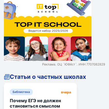
получают уроки театра, участвуют в школьной,
достаточно разнообразной, общественной жизни. В
школе максимально уделяется время эффективной
подготовке учащихся к ОГЭ и ЕГЭ.
Реклама. ОЦ `ЮФёст`. ИНН 7707082829
Статьи о частных школах
вчера
Библиотека
Почему ЕГЭ не должен
становиться смыслом