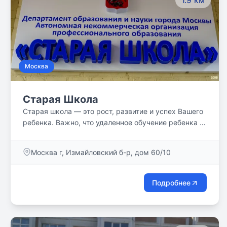
1.9 км
Москва
Старая Школа
Старая школа — это рост, развитие и успех Вашего
ребенка. Важно, что удаленное обучение ребенка в
школе максимально доступно — нужен только
интернет. Начальное, общее, среднее образование
Москва г, Измайловский б-р, дом 60/10
+ огромное количество дополнительных
образовательных программ которые раскроют
таланты Вашего ребенка и помогут определиться с
Подробнее
будущей профессией! Предлагаем пройти пробное
недельное обучение онлайн в нашей школе
(поддробности на сайте - https://old-school.online/
♡)