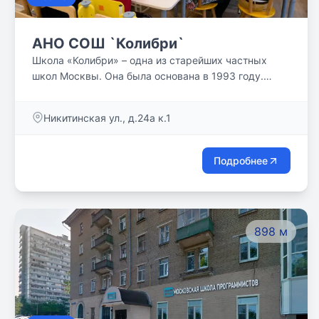
АНО СОШ `Колибри`
Школа «Колибри» – одна из старейших частных
школ Москвы. Она была основана в 1993 году.
Школа располагается в одном из самых зеленых
районов Москвы в собственном здании на
Никитинская ул., д.24а к.1
территории 0,4 Га. Школа соседствует с
крупнейшим в столице Измайловским парком,
музеем-заповедником Измайловский остров и
Подробнее
Сиреневым садом, что позволяет использовать
инфраструктуру этих объектов для спортивной,
образовательной и досуговой деятельности наших
учеников. В школе и детском саду реализуется
898 м
интегрированная образовательная программа на
русском и английском языках, а блестящий состав
педагогов гарантирует высокий уровень подготовки
по всем академическим дисциплинам.