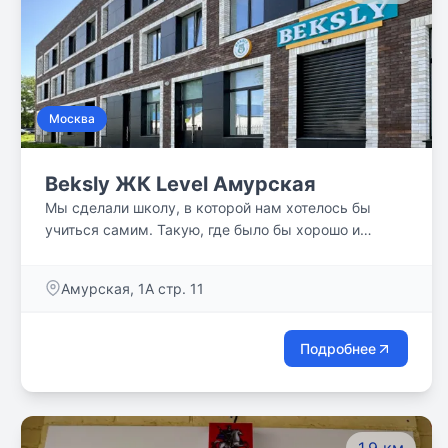
Насыщенная экскурсионная программа.
Москва
Beksly ЖК Level Амурская
Мы сделали школу, в которой нам хотелось бы
учиться самим. Такую, где было бы хорошо и
детям, и их родителям. Где каждый научится
учиться и получать удовольствие от саморазвития,
Амурская, 1А стр. 11
где главное не оценки, а цели, которых достигает
ученик.
Подробнее