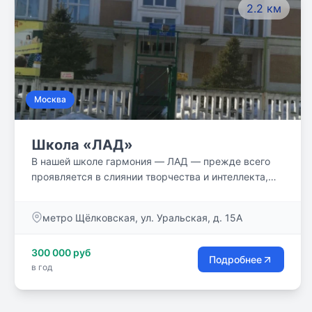
2.2 км
Москва
Школа «ЛАД»
В нашей школе гармония — ЛАД — прежде всего
проявляется в слиянии творчества и интеллекта,
познания и общения. Вы попадаете в школу, где
ощущается особая атмосфера доверия,
метро Щёлковская, ул. Уральская, д. 15А
справедливости, жизненной необходимости труда и
уважения к человеку. Наши ученики много
300 000 руб
трудятся: они осваивают государственные
Подробнее
в год
стандарты по всем предметам, углубленно
занимаются английским языком, а еще выполняют
программу музыкальной школы, учатся танцевать,