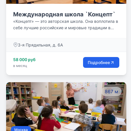
Международная школа `Концепт`
«Концепт» — это авторская школа. Она воплотила в
себе лучшие российские и мировые традиции в
области образования и развития детей. Мы
проделали долгий путь от идеи создания
3-я Прядильная, д. 6А
современной школы с высокими стандартами
европейского образования и авторскими
58 000 руб
российскими программами до ее реализации.
Подробнее
в месяц
Основная миссия школы — воспитать
самодостаточных и уверенных в себе людей и дать
высококлассное среднее образование, которое
станет мощным фундаментом для получения
867 м
высшего образования и профессиональной
реализации в любой стране мира.
Москва