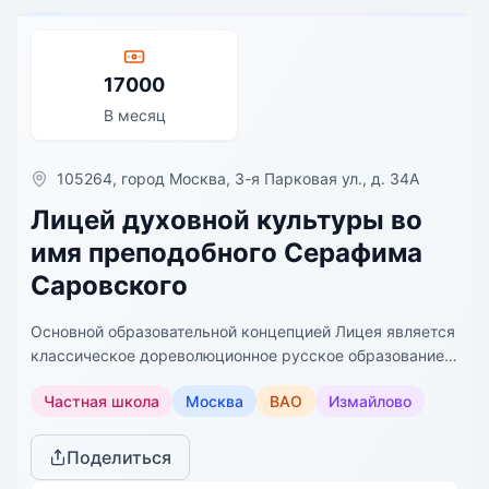
17000
В месяц
105264, город Москва, 3-я Парковая ул., д. 34А
Лицей духовной культуры во
имя преподобного Серафима
Саровского
Основной образовательной концепцией Лицея является
классическое дореволюционное русское образование,
где, на ряду с традиционными для каждой
Частная школа
Москва
ВАО
Измайлово
современной школы учебными дисциплинами,
преподается этикет, логика, риторика, философия,
латинский и французский языки.
Поделиться