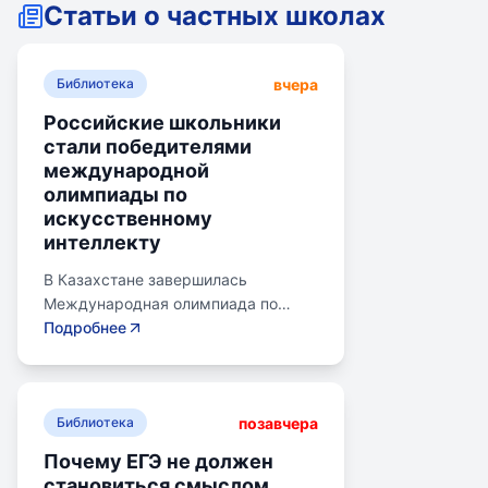
Статьи о частных школах
вчера
Библиотека
Российские школьники
стали победителями
международной
олимпиады по
искусственному
интеллекту
В Казахстане завершилась
Международная олимпиада по
искусственному интеллекту.
Подробнее
Российские школьники стали
абсолютными победителями,
завоевав семь золотых и одну
позавчера
бронзовую медаль. Олимпиада
Библиотека
объединила 465 школьников из 105
Почему ЕГЭ не должен
стран, заняв второе место по числу
становиться смыслом