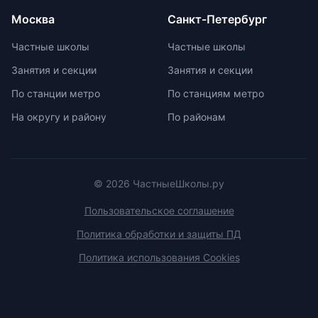
олимпиадам включает учебно-
Москва
Санкт-Петербург
тренировочные сборы,
интенсивные занятия, практикумы,
Частные школы
Частные школы
лекции, разборы задач и
Занятия и секции
Занятия и секции
индивидуальные консультации.
Участие в международных
По станции метро
По станциям метро
олимпиадах помогает получить
На округу и району
По районам
новый опыт, пройти серьезную
подготовку и пообщаться с
участниками из других стран.
© 2026 ЧастныеШколы.ру
Пользовательское соглашение
Политика обработки и защиты ПД
Политика использования Cookies