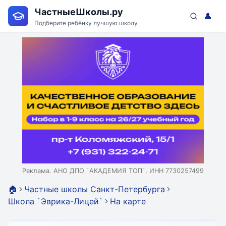
ЧастныеШколы.ру
👤
Подберите ребёнку лучшую школу
Реклама. АНО ДПО `АКАДЕМИЯ ТОП`. ИНН 7730257499
🏠
Частные школы Санкт-Петербурга
Школа `Эврика-Лицей`
На карте