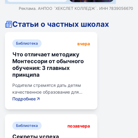
Реклама. АНПОО `ХЕКСЛЕТ КОЛЛЕДЖ`. ИНН 7839056670
Статьи о частных школах
вчера
Библиотека
Что отличает методику
Монтессори от обычного
обучения: 3 главных
принципа
Родители стремятся дать детям
качественное образование для
лучшего будущего. Обучение по
Подробнее
системе Монтессори может помочь
избежать перегрузки и потери
интереса у детей. Монтессори-
позавчера
школа предлагает уроки на
Библиотека
природе, лабораторные
Секреты успеха