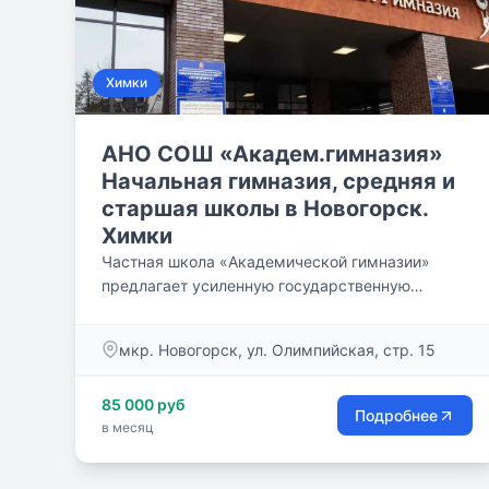
Химки
АНО СОШ «Академ.гимназия»
Начальная гимназия, средняя и
старшая школы в Новогорск.
Химки
Частная школа «Академической гимназии»
предлагает усиленную государственную
образовательную программу с гимназическим
компо- нентом по основным и профильным
мкр. Новогорск, ул. Олимпийская, стр. 15
предметам. Основной акцент образовательного
и воспитательного процессов – формирование
85 000 руб
устойчивых личностных качеств, позволяющих
Подробнее
в месяц
детям успешно адаптироваться в жизни. К
старшей школе на первый план выходят
формирование потребности в коммуникации и