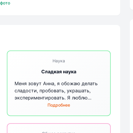
ль, младшая
 фото
Наука
Сладкая наука
Меня зовут Анна, я обожаю делать
сладости, пробовать, украшать,
экспериментировать. Я люблю
находить вкусы, сочетать текстуры,
Подробнее
подбирать цвета и стараюсь как
можно меньше использовать всякие
не натуральные бяки (консерванты,