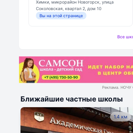
Химки, микрорайон Новогорск, улица
«театралах» держатся все наши
Соколовская, квартал 2, дом 10
школьные праздники. Дети
Вы на этой странице
понимают это и со всей
серьёзностью относятся к своим
ролям и обязанностям.
Все шк
Реклама. НОЧУ 
Ближайшие частные школы
1.4 км