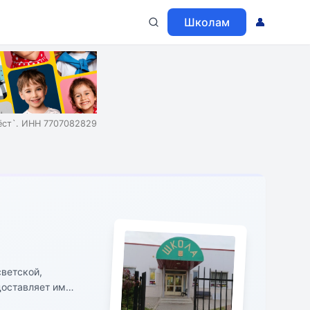
Школам
👤
ст`. ИНН 7707082829
доставляет им