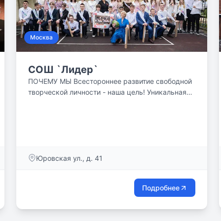
Москва
СОШ `Лидер`
ПОЧЕМУ МЫ Всестороннее развитие свободной
творческой личности - наша цель! Уникальная
программа школы `Лидер` это отличный старт
для каждого ребёнка. Родители, дарите своим
детям шанс.
Юровская ул., д. 41
Подробнее