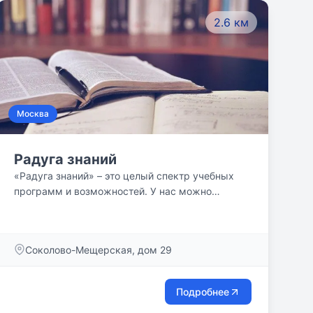
2.6 км
Москва
Радуга знаний
«Радуга знаний» – это целый спектр учебных
программ и возможностей. У нас можно
заниматься очно, а можно дистанционно, есть
эффективная подготовка к экзаменам,
иностранные языки, подготовка к школе и
Соколово-Мещерская, дом 29
многое другое.
Подробнее