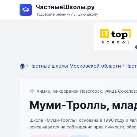
ЧастныеШколы.ру
Подберите ребёнку лучшую школу
🏠
Частные школы Московской области
Час
Химки, микрорайон Новогорск, улица Соколовс
Муми-Тролль, мла
Школа «Муми-Тролль» основана в 1990 году и является одной 
основывается на соблюдении прав личности, обес
возможность получить современное, качественно