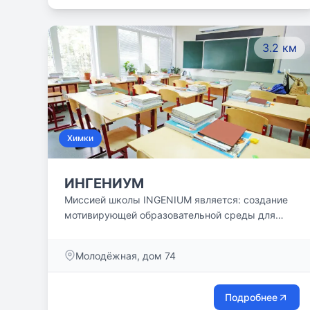
навыку составлять план-конспект и
пересказывать любые тексты. Уделяем много
времени постановке руки, формированию
3.2 км
слитного письма и аккуратного почерка.
Химки
ИНГЕНИУМ
Миссией школы INGENIUM является: создание
мотивирующей образовательной среды для
воспитания лидеров, способных менять мир к
лучшему.
Молодёжная, дом 74
Подробнее