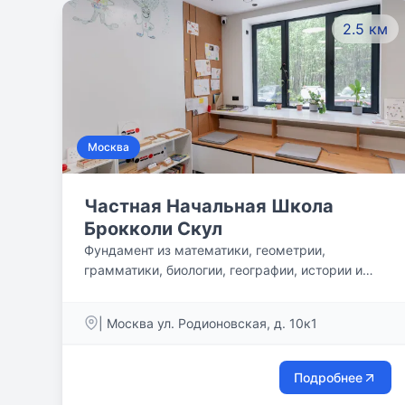
созидательной деятельности, отработка
2.5 км
навыков, подготовка к поступлению и обучению
в ведущих Частных школах. С 5-го по 9-й
классы приоритетным направлением
образовательной деятельности является
формирование устойчивых личностных качеств,
позволяющих успешно адаптироваться в жизни.
Москва
Частная Начальная Школа
Брокколи Скул
Фундамент из математики, геометрии,
грамматики, биологии, географии, истории и
литературы в рамках межпредметного
обучения даёт основу, на базе которой легко и
| Москва ул. Родионовская, д. 10к1
успешно наши дети будут обучаться в средней и
старшей школе в любых направлениях и
областях современной науки. Обучаем
Подробнее
контекстному чтению с пониманием смысла,