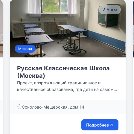
2.5 км
Москва
Русская Классическая Школа
(Москва)
Проект, возрождающий традиционное и
качественное образование, где дети на самом
деле развиваются и растут под бережным
руководством чутких учителей!
Соколово-Мещерская, дом 14
Подробнее