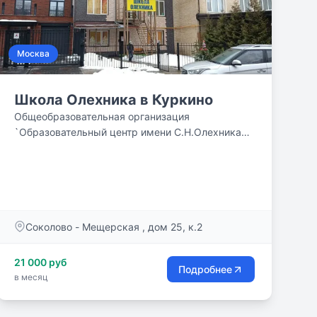
Москва
Школа Олехника в Куркино
Общеобразовательная организация
`Образовательный центр имени С.Н.Олехника`
реализует программы НАЧАЛЬНОГО (1-4
классы), ОСНОВНОГО (5-9 классы) и СРЕДНЕГО
(10-11 классы) общего образования в четырех
структурных подразделениях в Москве.
Соколово - Мещерская , дом 25, к.2
21 000 руб
Подробнее
в месяц