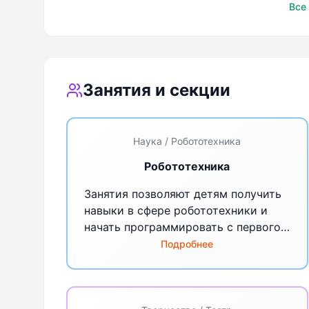
Муми-Тролль, младшая
Муми-Трол
Все
школа
школа
Занятия и секции
Наука / Робототехника
Робототехника
Занятия позволяют детям получить
навыки в сфере робототехники и
начать программировать с первого
класса. В учебном процессе мы
Подробнее
используем самые передовые
технологи и учебные программы
единой международной сети MY—