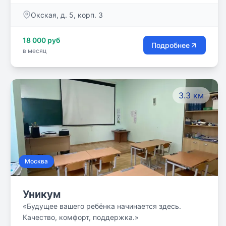
представителя) обучающегося возможно обучение
Окская, д. 5, корп. 3
по индивидуальному учебному плану или без
обучения в образовательной организации пройти
18 000 руб
аттестацию (семейная форма обучения) и получить
Подробнее
в месяц
итоговые оценки за выбранный класс.
3.3 км
Москва
Уникум
«Будущее вашего ребёнка начинается здесь.
Качество, комфорт, поддержка.»