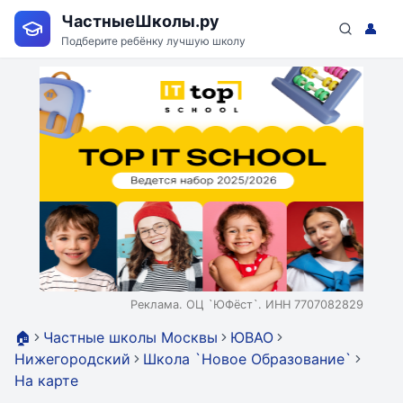
ЧастныеШколы.ру
👤
Подберите ребёнку лучшую школу
Реклама. ОЦ `ЮФёст`. ИНН 7707082829
🏠
Частные школы Москвы
ЮВАО
Нижегородский
Школа `Новое Образование`
На карте