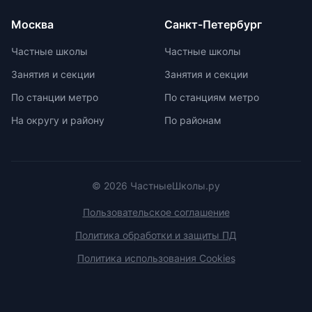
предлагают широкий спектр
внеурочных возможностей для
Москва
Санкт-Петербург
развития ребенка. При выборе
частной школы необходимо
Частные школы
Частные школы
учитывать ее преимущества и
Занятия и секции
Занятия и секции
недостатки, а также финансовые
возможности семьи. Важно
По станции метро
По станциям метро
проверить наличие
На округу и району
По районам
образовательной лицензии и
государственной аккредитации,
изучить репутацию школы и
условия договора об оказании
платных образовательных услуг.
© 2026 ЧастныеШколы.ру
Пользовательское соглашение
Политика обработки и защиты ПД
Политика использования Cookies