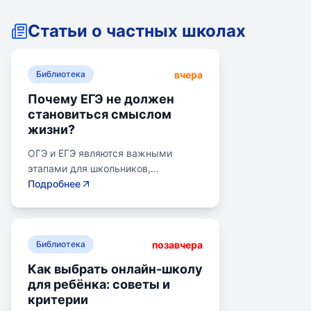
Статьи о частных школах
вчера
Библиотека
Почему ЕГЭ не должен
становиться смыслом
жизни?
ОГЭ и ЕГЭ являются важными
этапами для школьников,
готовящихся к переходу на
Подробнее
следующий этап образования.
Эпишкола предлагает подготовку к
экзаменам, учитывая задачи
позавчера
старшего подросткового и
Библиотека
юношеского возраста. Школа
Как выбрать онлайн-школу
помогает детям развивать
для ребёнка: советы и
личностные навыки, получать опыт
критерии
самоопределения и выбирать