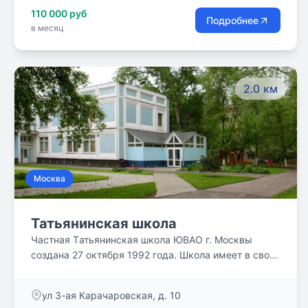
110 000 руб
Подробнее
в месяц
2.0 км
Москва
Татьянинская школа
Частная Tатьянинская школа ЮВАО г. Москвы
создана 27 октября 1992 года. Школа имеет в своей
структуре детский сад, начальное, среднее и
старшее звенья, соединенные между собой по
ул 3-ая Карачаровская, д. 10
принципу преемственности.