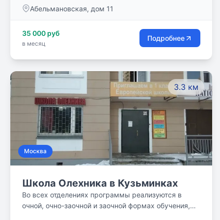
высокие нравственно-этические стандарты
Абельмановская, дом 11
воспитания и культурного просвещения, искренне
желать учиться новому.
35 000 руб
Подробнее
в месяц
3.3 км
Москва
Школа Олехника в Кузьминках
Во всех отделениях программы реализуются в
очной, очно-заочной и заочной формах обучения,
также по заявке родителя (законного