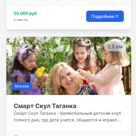
50 000 руб
Подробнее
в месяц
2.5 км
Москва
Смарт Скул Таганка
Смарт Скул Таганка - билингвальный детский клуб
полного дня, где дети учатся, общаются и играют.
Наши дети растут в уважительной, дружелюбной
среде. Нам доверяют самое ценное!