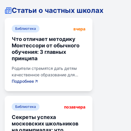
Статьи о частных школах
вчера
Библиотека
Что отличает методику
Монтессори от обычного
обучения: 3 главных
принципа
Родители стремятся дать детям
качественное образование для
лучшего будущего. Обучение по
Подробнее
системе Монтессори может помочь
избежать перегрузки и потери
интереса у детей. Монтессори-
позавчера
школа предлагает уроки на
Библиотека
природе, лабораторные
Секреты успеха
эксперименты и творческие
московских школьников
погружения для развития детей.
на олимпиадах: что