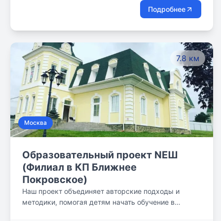
применять полученные знания на практике
Подробнее
позволят нашим ученикам находить решения в
реальных ситуациях и уверенно строить свое
будущее.
7.8 км
Москва
Образовательный проект NEШ
(Филиал в КП Ближнее
Покровское)
Наш проект объединяет авторские подходы и
методики, помогая детям начать обучение в
атмосфере домашнего уюта и раскрыть свои