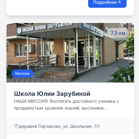
Подробнее
7.3 км
Москва
Школа Юлии Зарубиной
НАША МИССИЯ: Воспитать достойного ученика с
продвинутым уровнем знаний, высокими
познавательными способностями и широким
кругозором, готового с успехом пройти отбор на
деревня Горчаково, ул. Школьная, 1/1
следующую ступень образования.
Самостоятельность, дисциплина и умение