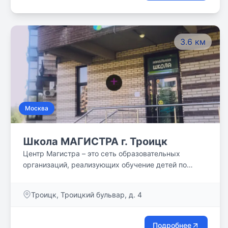
3.6 км
Москва
Школа МАГИСТРА г. Троицк
Центр Магистра – это сеть образовательных
организаций, реализующих обучение детей по
авторским программам, разработанным нашими
специалистами, с использованием уникальных
Троицк, Троицкий бульвар, д. 4
методик педагогов-новаторов (Н.Зайцева,
Никитиных, Валявского, и пр.)
Подробнее