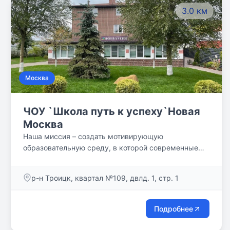
3.0 км
Москва
ЧОУ `Школа путь к успеху`Новая
Москва
Наша миссия – создать мотивирующую
образовательную среду, в которой современные
дети могут раскрыть свои таланты и стать
успешными личностями, самореализующимися в
р-н Троицк, квартал №109, двлд. 1, стр. 1
настоящем и в будущем.
Подробнее