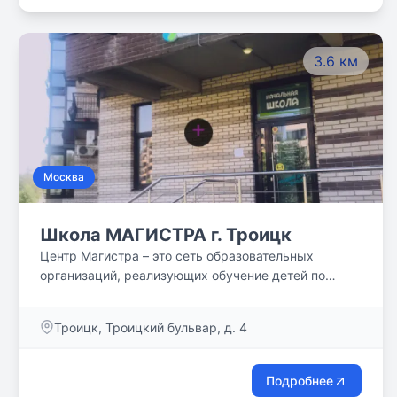
3.6 км
Москва
Школа МАГИСТРА г. Троицк
Центр Магистра – это сеть образовательных
организаций, реализующих обучение детей по
авторским программам, разработанным нашими
специалистами, с использованием уникальных
Троицк, Троицкий бульвар, д. 4
методик педагогов-новаторов (Н.Зайцева,
Никитиных, Валявского, и пр.)
Подробнее