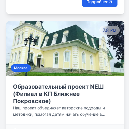
Подробнее
позволят нашим ученикам находить решения в
реальных ситуациях и уверенно строить свое
будущее.
7.8 км
Москва
Образовательный проект NEШ
(Филиал в КП Ближнее
Покровское)
Наш проект объединяет авторские подходы и
методики, помогая детям начать обучение в
атмосфере домашнего уюта и раскрыть свои
способности.