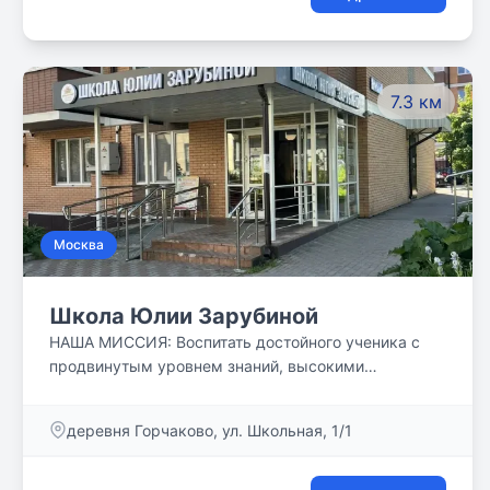
7.3 км
Москва
Школа Юлии Зарубиной
НАША МИССИЯ: Воспитать достойного ученика с
продвинутым уровнем знаний, высокими
познавательными способностями и широким
кругозором, готового с успехом пройти отбор на
деревня Горчаково, ул. Школьная, 1/1
следующую ступень образования.
Самостоятельность, дисциплина и умение
применять полученные знания на практике