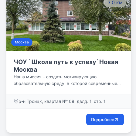
3.0 км
Москва
ЧОУ `Школа путь к успеху`Новая
Москва
Наша миссия – создать мотивирующую
образовательную среду, в которой современные
дети могут раскрыть свои таланты и стать
успешными личностями, самореализующимися в
р-н Троицк, квартал №109, двлд. 1, стр. 1
настоящем и в будущем.
Подробнее