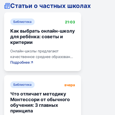
Статьи о частных школах
21:03
Библиотека
Как выбрать онлайн-школу
для ребёнка: советы и
критерии
Онлайн-школы предлагают
качественное среднее образование
без привязки к району. Важно
Подробнее
учитывать цели семьи, возраст
ребенка, уровень его
самостоятельности и
вчера
предпочитаемую нагрузку. Важно
Библиотека
проверить лицензию школы, чтобы
Что отличает методику
получить аттестат для поступления
Монтессори от обычного
в университет или колледж.
обучения: 3 главных
Онлайн-школы могут быть разными
принципа
по формату: с зачислением,