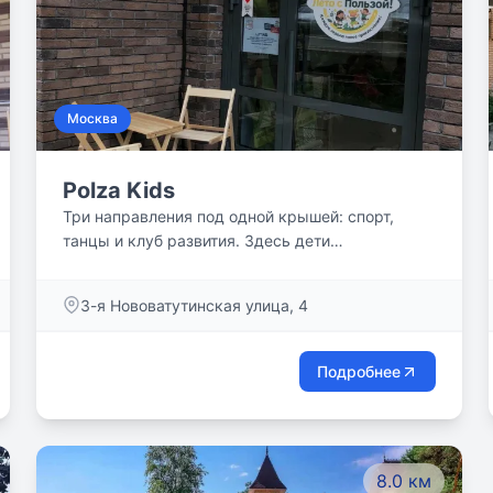
Москва
Polza Kids
Три направления под одной крышей: спорт,
танцы и клуб развития. Здесь дети
тренируются, развиваются и находят друзей, а
родители получают спокойствие, уверенность и
3-я Нововатутинская улица, 4
свободное время.
Подробнее
8.0 км