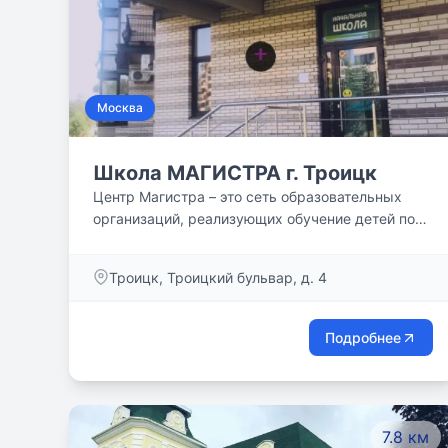
Москва
Школа МАГИСТРА г. Троицк
Центр Магистра – это сеть образовательных
организаций, реализующих обучение детей по
авторским программам, разработанным
нашими специалистами, с использованием
Троицк, Троицкий бульвар, д. 4
уникальных методик педагогов-новаторов
(Н.Зайцева, Никитиных, Валявского, и пр.)
Подробнее
7.8 км