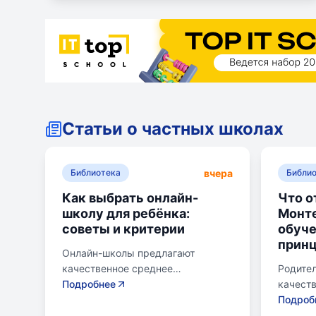
Статьи о частных школах
вчера
Библиотека
Библи
Как выбрать онлайн-
Что о
школу для ребёнка:
Монте
советы и критерии
обуче
прин
Онлайн-школы предлагают
качественное среднее
Родител
образование без привязки к
Подробнее
качеств
району. Важно учитывать цели
лучшего
Подроб
семьи, возраст ребенка, уровень
систем