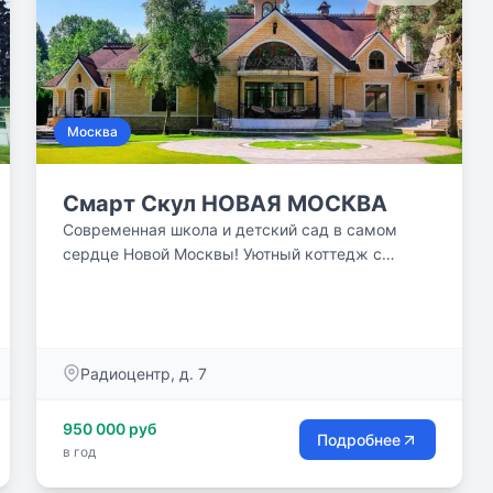
Москва
Смарт Скул НОВАЯ МОСКВА
Современная школа и детский сад в самом
сердце Новой Москвы! Уютный коттедж с
современным пространством, где все
продумано для того, чтобы ученики и педагоги
чувствовали себя максимально комфортно. В
нашей школе мы научим детей понимать себя,
Радиоцентр, д. 7
взаимодействовать с окружающими, гибко
реагировать на изменения в стремительно
меняющемся мире и не отступать перед
950 000 руб
Подробнее
трудностями.
в год