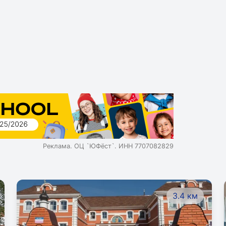
Реклама. ОЦ `ЮФёст`. ИНН 7707082829
3.4 км