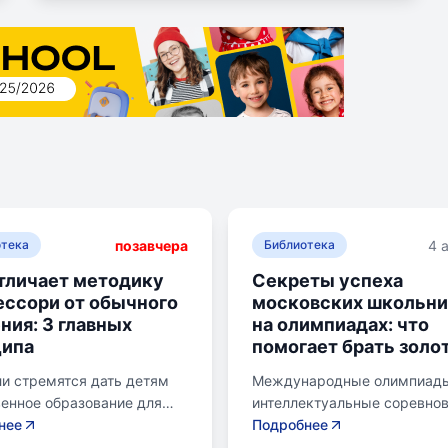
позавчера
4 
отека
Библиотека
тличает методику
Секреты успеха
ссори от обычного
московских школьни
ния: 3 главных
на олимпиадах: что
ципа
помогает брать золо
и стремятся дать детям
Международные олимпиады
енное образование для
интеллектуальные соревно
 будущего. Обучение по
нее
для школьников, представ
Подробнее
е Монтессори может
страну в составе национал