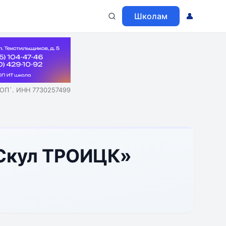
Школам
👤
ОП`. ИНН 7730257499
 Скул ТРОИЦК»