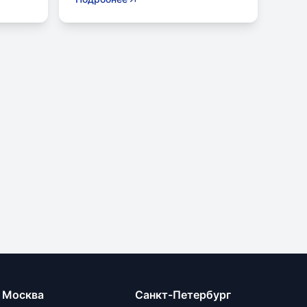
ывают
родителей. Частное образование
лины,
предлагает уникальные методики,
современное оснащение и
ю,
индивидуальный подход. Однако,
за красивой картинкой могут
скрываться неочевидные
еркой
подводные камни. Частная школа
ориентирована на комплексное
ов и
развитие ребенка, формирование
личностных качеств и ценностей.
В образовательном процессе
годно
используются современные
методики для развития
ных
критического и творческого
мышления. Ключевой
особенностью частной школы
является небольшая
льные,
наполняемость классов, что
ные и
позволяет педагогам уделять
Москва
Санкт-Петербург
больше внимания каждому