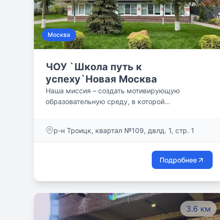
Москва
ЧОУ `Школа путь к
успеху`Новая Москва
Наша миссия – создать мотивирующую
образовательную среду, в которой
современные дети могут раскрыть свои
таланты и стать успешными личностями,
р-н Троицк, квартал №109, двлд. 1, стр. 1
самореализующимися в настоящем и в
будущем.
Подробнее
3.6 км