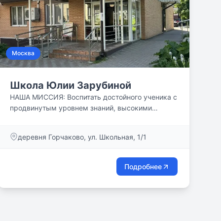
Москва
Школа Юлии Зарубиной
НАША МИССИЯ: Воспитать достойного ученика с
продвинутым уровнем знаний, высокими
познавательными способностями и широким
кругозором, готового с успехом пройти отбор на
деревня Горчаково, ул. Школьная, 1/1
следующую ступень образования.
Самостоятельность, дисциплина и умение
применять полученные знания на практике
Подробнее
позволят нашим ученикам находить решения в
реальных ситуациях и уверенно строить свое
будущее.