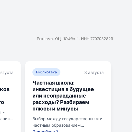
Реклама. ОЦ `ЮФёст`. ИНН 7707082829
августа
3 августа
Библиотека
Частная школа:
ков
инвестиция в будущее
или неоправданные
то
расходы? Разбираем
плюсы и минусы
 -
вания
Выбор между государственным и
ляющих
частным образованием
ьных
становится важной дилеммой для
Подробнее