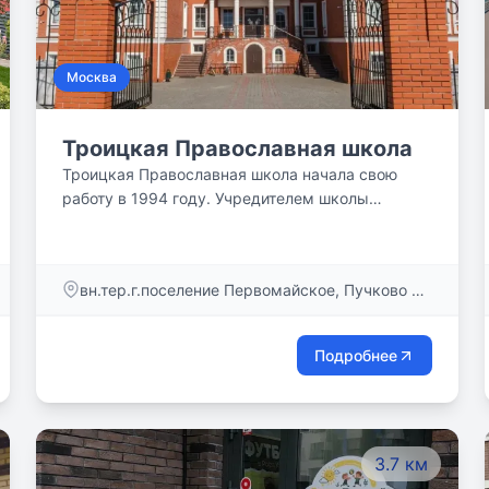
Москва
Троицкая Православная школа
Троицкая Православная школа начала свою
работу в 1994 году. Учредителем школы
является храм Казанской иконы Божией Матери
в деревне Пучково.
вн.тер.г.поселение Первомайское, Пучково д.,
Дорожная ул. , д. 2, стр.6
Подробнее
3.7 км