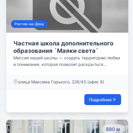
Ростов-на-Дону
Частная школа дополнительного
образования `Маяки света`
Миссия нашей школы — создать территорию любви
и понимания, которая позволит раскрыться
потенциалу каждого ученика и подготовить его к
взрослой жизни. А индивидуальный подход к
улица Максима Горького, 226/43 (офис 9)
каждому ученику — максимально развить его
способности. Мы разработали собственные
подходы и методику, чтобы помочь детям начать
Подробнее
образование в комфортной атмосфере, развить и
проявить свои способности. Лицензия № 61Л01
6802 от 26.06.2018
880 м