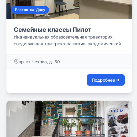
Ростов-на-Дону
Семейные классы Пилот
Индивидуальная образовательная траектория,
соединяющая три трека развития: академический,
проектный и творческий. Утром - учеба, днем -
проектная и творческая деятельность, вечер -
пр-кт Чехова, д. 50
свободен для семьи.
Подробнее
550 м