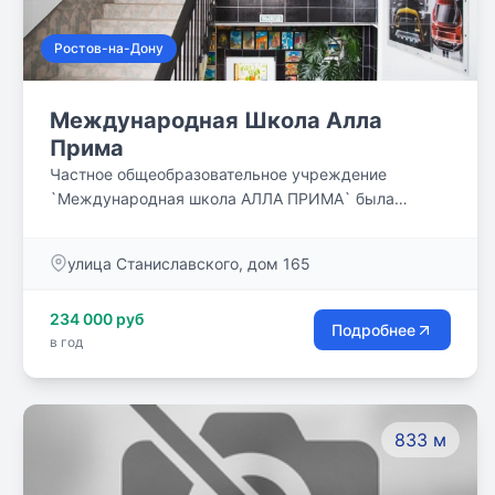
Ростов-на-Дону
Международная Школа Алла
Прима
Частное общеобразовательное учреждение
`Международная школа АЛЛА ПРИМА` была
создана 5 июля 1994 г. и является одной из первых
частных школ в г. Ростове-на-Дону. Предлагает
улица Станиславского, дом 165
общеобразовательные услуги для детей в возрасте
от 4-х до 16 лет.
234 000 руб
Подробнее
в год
833 м