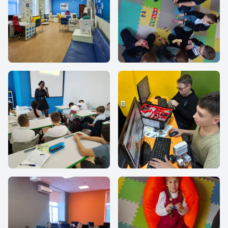
TOP IT SCHOOL г.
Игра
Ростов-на-Дону
Speaking Club
Оборудование