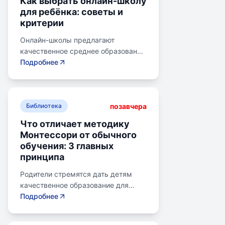
Как выбрать онлайн-школу
для ребёнка: советы и
критерии
Онлайн-школы предлагают
качественное среднее образование
без привязки к району. Важно
Подробнее
учитывать цели семьи, возраст
ребенка, уровень его
самостоятельности и
позавчера
предпочитаемую нагрузку. Важно
Библиотека
проверить лицензию школы, чтобы
Что отличает методику
получить аттестат для поступления
Монтессори от обычного
в университет или колледж.
обучения: 3 главных
Онлайн-школы могут быть разными
принципа
по формату: с зачислением,
семейное образование, онлайн-
Родители стремятся дать детям
курсы, самостоятельная
качественное образование для
платформа, индивидуальный
лучшего будущего. Обучение по
Подробнее
маршрут. Онлайн-школы могут
системе Монтессори может помочь
предложить разные уровни
избежать перегрузки и потери