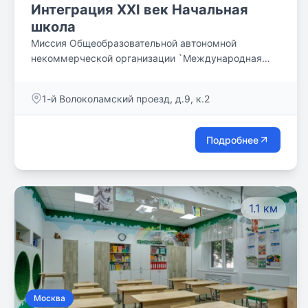
Интеграция XXI век Начальная
школа
Миссия Общеобразовательной автономной
некоммерческой организации `Международная
школа с углубленным изучением иностранных
языков `Интеграция XXI век` – подготовить и
1-й Волоколамский проезд, д.9, к.2
воспитать любознательного, умного,
неравнодушного к проблемам окружающей жизни
человека, стремящегося к созданию безопасного
Подробнее
мира, знающего и любящего свою культуру и
историю, уважающего культуры и историю других
народов, имеющего активную жизненную позицию,
свободно ориентирующегося в мировом
1.1 км
пространстве, эффективно использующего
полученные знания для достижения успеха в
динамичном современном мире.
Москва