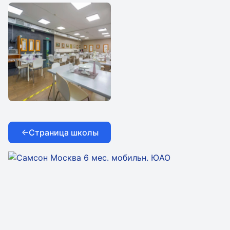
Ювенес
Ювенес
Ювенес
Страница школы