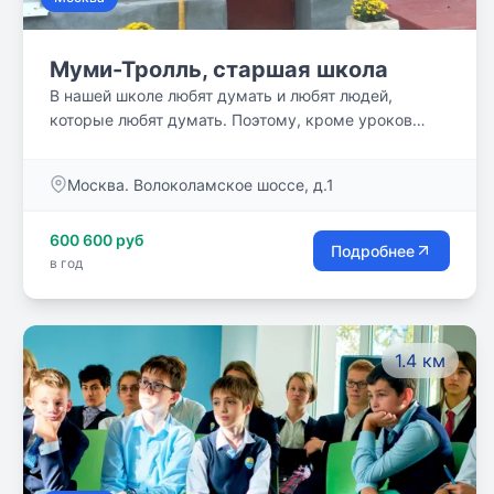
Муми-Тролль, старшая школа
В нашей школе любят думать и любят людей,
которые любят думать. Поэтому, кроме уроков
увлеченных своим предметом учителей, у нас
проводятся лекции, экспедиции, круглые столы,
Москва. Волоколамское шоссе, д.1
встречи с профессионалами в разных областях,
курсовые работы в лабораториях, клиниках, СМИ,
600 600 руб
совместные походы в театры и на выставки,
Подробнее
в год
киноклуб…
1.4 км