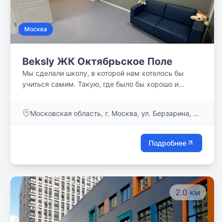
С каждой семьей мы поддерживаем многолетние
отношения и сопровождаем наших выпускников
Москва
вплоть до поступления в лидирующие
образовательные учреждения мира.
Beksly ЖК Октябрьское Поле
Мы сделали школу, в которой нам хотелось бы
учиться самим. Такую, где было бы хорошо и
детям, и их родителям. Где каждый научится
учиться и получать удовольствие от саморазвития,
Московская область, г. Москва, ул. Берзарина, д.
где главное не оценки, а цели, которых достигает
28а к. 1
ученик.
Подробнее
2.0 км