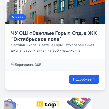
Москва
ЧУ ОШ «Светлые Горы» Отд. в ЖК
`Октябрьское поле`
Частная школа `Светлые Горы` это современная
школа, рассчитанная на 800 учащихся. В
четырехэтажном здании оборудованы
универсальные и специализированные учебные
Берзарина, 30В
классы, столовая с собственной кухней, зал
хореографии для начальных классов, медицинский
блок, спортивный и актовый залы, библиотека.
Подробнее