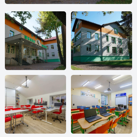
Ювенес
Ювенес