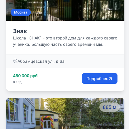
Москва
Знак
Школа `ЗНАК` - это второй дом для каждого своего
ученика. Большую часть своего времени мы
проводим именно здесь. Вместе мы познаем мир,
узнаем много нового, становимся умнее и мудрее.
Абрамцевская ул., д.6а
В нашей школе на протяжении многих лет
поддерживаются обычаи и традиции, которые
460 000 руб
делают нашу школьную жизнь веселее, интересней
Подробнее
в год
и увлекательней!
885 м