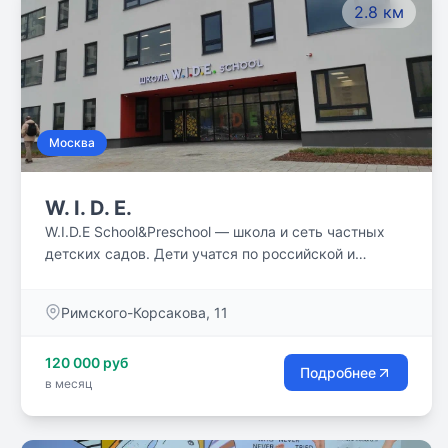
2.8 км
Москва
W. I. D. E.
W.I.D.E School&Preschool — школа и сеть частных
детских садов. Дети учатся по российской и
международной программам, получая в итоге: *
российский аттестат, * свободное владение
Римского-Корсакова, 11
английским, * международный диплом IB.
Билингвальное образование с 2 до 18 лет,
120 000 руб
углубленное изучение физики и математики.
Подробнее
в месяц
Образовательная лицензия 1 – 11 классы.