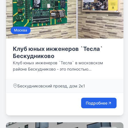
образовательные технологии, инновационные
методики и индивидуальный подход к каждому
ребенку.
Москва
Клуб юных инженеров `Тесла`
Бескудниково
Клуб юных инженеров `Тесла` в московском
районе Бескудниково - это полностью
оборудованная робототехническая лаборатория, в
которой каждый юный инженер сможет
Бескудниковский проезд, дом 2к1
погрузиться в творчество, изучая робототехнику и
создавая своих настоящих роботов. Пока дети
занимаются, родители могут подождать их в
Подробнее
уютной атмосфере или направиться по своим
делам.