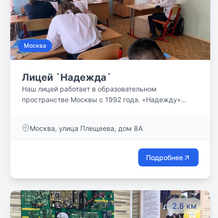
Москва
Лицей `Надежда`
Наш лицей работает в образовательном
пространстве Москвы с 1992 года. «Надежду»
отличает особая атмосфера добра,
взаимопонимания и сотрудничества взрослых и
Москва, улица Плещеева, дом 8А
детей. Лицей «Надежда» реализует основные
общеобразовательные программы дошкольного,
начального общего образования, основного общего
Подробнее
образования и дополнительного образования.
Миссия школы - создать оптимальные условия для
развития и обучения разных категорий учащихся на
всех этапах школьного детства через активные
2.8 км
формы урочной и внеурочной деятельности. В
своей работе мы используем современные