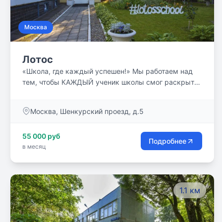
Москва
Лотос
«Школа, где каждый успешен!» Мы работаем над
тем, чтобы КАЖДЫЙ ученик школы смог раскрыть
свои способности, поверить в успех и добиться его.
Школа является сертифицированным центром
Москва, Шенкурский проезд, д.5
подготовки к сдаче Кембриджских экзаменов.
Школа «Лотос» награждена грамотой
55 000 руб
Департамента Образования г.Москвы за высокое
Подробнее
в месяц
качество обучения в школе.
1.1 км