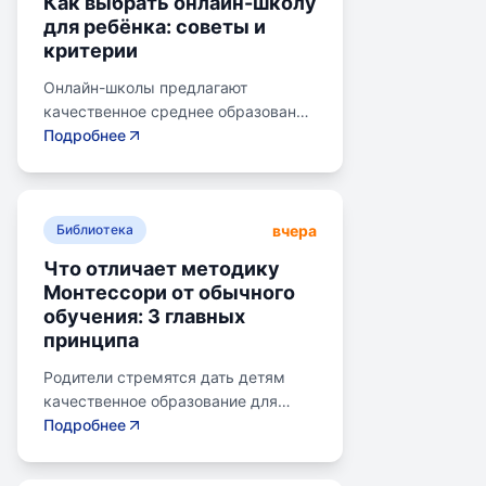
Как выбрать онлайн-школу
для ребёнка: советы и
критерии
Онлайн-школы предлагают
качественное среднее образование
без привязки к району. Важно
Подробнее
учитывать цели семьи, возраст
ребенка, уровень его
самостоятельности и
вчера
предпочитаемую нагрузку. Важно
Библиотека
проверить лицензию школы, чтобы
Что отличает методику
получить аттестат для поступления
Монтессори от обычного
в университет или колледж.
обучения: 3 главных
Онлайн-школы могут быть разными
принципа
по формату: с зачислением,
семейное образование, онлайн-
Родители стремятся дать детям
курсы, самостоятельная
качественное образование для
платформа, индивидуальный
лучшего будущего. Обучение по
Подробнее
маршрут. Онлайн-школы могут
системе Монтессори может помочь
предложить разные уровни
избежать перегрузки и потери