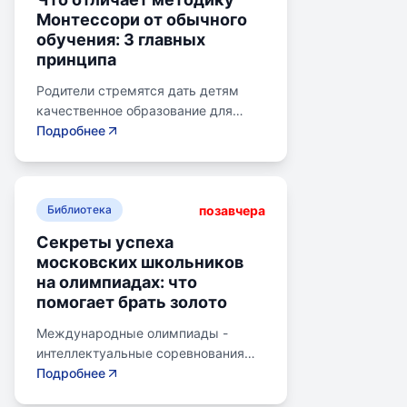
Монтессори от обычного
обучения: 3 главных
принципа
Родители стремятся дать детям
качественное образование для
лучшего будущего. Обучение по
Подробнее
системе Монтессори может помочь
избежать перегрузки и потери
интереса у детей. Монтессори-
позавчера
школа предлагает уроки на
Библиотека
природе, лабораторные
Секреты успеха
эксперименты и творческие
московских школьников
погружения для развития детей.
на олимпиадах: что
Разные стили обучения подходят
помогает брать золото
для разных типов учеников:
экспериментаторы, читатели,
Международные олимпиады -
практики и визуалы, кинестетики,
интеллектуальные соревнования
аудиалы. Монтессори-метод
для школьников, представляющих
Подробнее
учитывает индивидуальные
страну в составе национальных