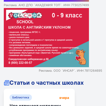
Реклама. АНО ДПО `АКАДЕМИЯ ТОП`. ИНН 7730257499
Реклама. ООО `ИНСАР`. ИНН 7811264695
Статьи о частных школах
вчера
Библиотека
Что отличает методику