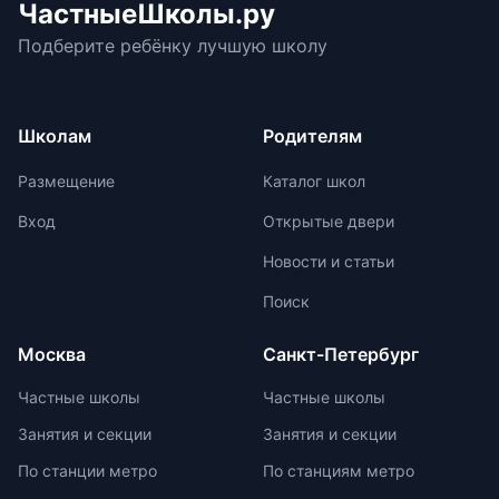
ЧастныеШколы.ру
государственной аккредитации,
При выборе ранца проверяйте
подготовиться к экзаменам в
изучить репутацию школы и
Подберите ребёнку лучшую школу
маркировку с указанием
университетах и на работе. Однако,
условия договора об оказании
возрастной категории.
устный экзамен может стать менее
платных образовательных услуг.
объективным из-за субъективности
экзаменаторов и может привести к
Школам
Родителям
заучиванию `правильных` ответов.
До 2030 года есть достаточно
Размещение
Каталог школ
времени для тщательной
проработки процедуры и нюансов
Вход
Открытые двери
устного экзамена.
Новости и статьи
Поиск
Москва
Санкт-Петербург
Частные школы
Частные школы
Занятия и секции
Занятия и секции
По станции метро
По станциям метро