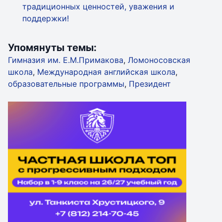
традиционных ценностей, уважения и
поддержки!
Упомянуты темы:
Гимназия им. Е.М.Примакова
,
Ломоносовская
школа
,
Международная английская школа
,
образовательные программы
,
Президент