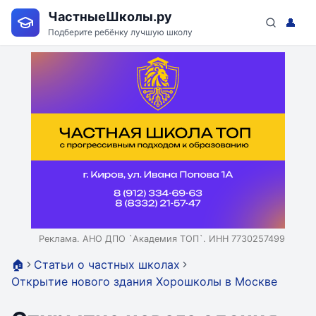
ЧастныеШколы.ру
👤
Подберите ребёнку лучшую школу
Реклама. АНО ДПО `Академия ТОП`. ИНН 7730257499
🏠
Статьи о частных школах
Открытие нового здания Хорошколы в Москве