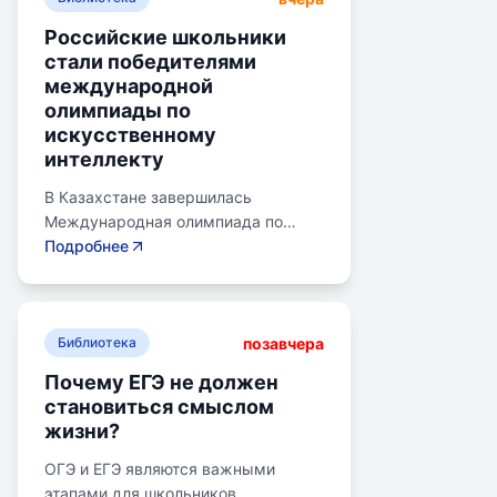
Российские школьники
стали победителями
международной
олимпиады по
искусственному
интеллекту
В Казахстане завершилась
Международная олимпиада по
искусственному интеллекту.
Подробнее
Российские школьники стали
абсолютными победителями,
завоевав семь золотых и одну
позавчера
бронзовую медаль. Олимпиада
Библиотека
объединила 465 школьников из 105
Почему ЕГЭ не должен
стран, заняв второе место по числу
становиться смыслом
участников. Награды получили
жизни?
Артем Горохов, Михаил Вершинин,
Елисей Кирпиченко и другие.
ОГЭ и ЕГЭ являются важными
Дмитрий Чернышенко поздравил
этапами для школьников,