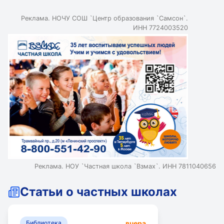
Реклама. НОЧУ СОШ `Центр образования `Самсон`.
ИНН 7724003520
Реклама. НОУ `Частная школа `Взмах`. ИНН 7811040656
Статьи о частных школах
вчера
Библиотека