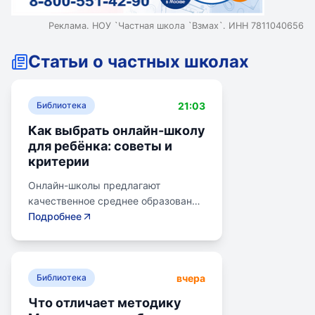
Реклама. НОУ `Частная школа `Взмах`. ИНН 7811040656
Статьи о частных школах
21:03
Библиотека
Как выбрать онлайн-школу
для ребёнка: советы и
критерии
Онлайн-школы предлагают
качественное среднее образование
без привязки к району. Важно
Подробнее
учитывать цели семьи, возраст
ребенка, уровень его
самостоятельности и
вчера
предпочитаемую нагрузку. Важно
Библиотека
проверить лицензию школы, чтобы
Что отличает методику
получить аттестат для поступления