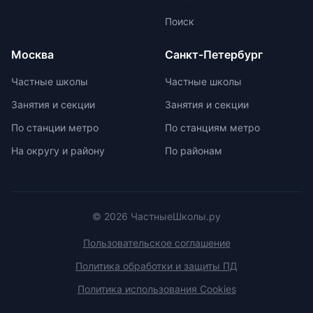
При выборе ранца проверяйте
изучить репутацию школы и
маркировку с указанием
Поиск
условия договора об оказании
возрастной категории.
платных образовательных услуг.
Москва
Санкт-Петербург
Частные школы
Частные школы
Занятия и секции
Занятия и секции
По станции метро
По станциям метро
На округу и району
По районам
© 2026 ЧастныеШколы.ру
Пользовательское соглашение
Политика обработки и защиты ПД
Политика использования Cookies