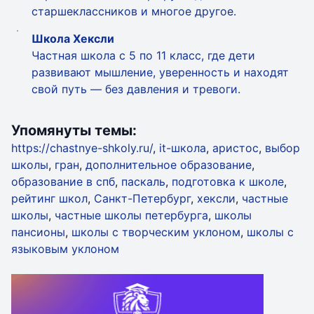
старшеклассников и многое другое.
Школа Хексли
Частная школа с 5 по 11 класс, где дети
развивают мышление, уверенность и находят
свой путь — без давления и тревоги.
Упомянуты темы:
https://chastnye-shkoly.ru/
,
it-школа
,
аристос
,
выбор
школы
,
гран
,
дополнительное образование
,
образование в спб
,
паскаль
,
подготовка к школе
,
рейтинг школ
,
Санкт-Петербург
,
хексли
,
частные
школы
,
частные школы петербурга
,
школы
пансионы
,
школы с творческим уклоном
,
школы с
языковым уклоном