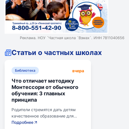
Реклама. НОУ `Частная школа `Взмах`. ИНН 7811040656
Статьи о частных школах
вчера
Библиотека
Что отличает методику
Монтессори от обычного
обучения: 3 главных
принципа
Родители стремятся дать детям
качественное образование для
лучшего будущего. Обучение по
Подробнее
системе Монтессори может помочь