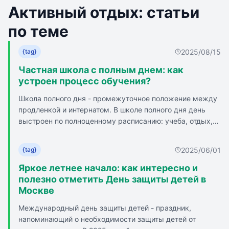
Активный отдых: статьи
по теме
2025/08/15
{tag}
Частная школа с полным днем: как
устроен процесс обучения?
Школа полного дня - промежуточное положение между
продленкой и интернатом. В школе полного дня день
выстроен по полноценному расписанию: учеба, отдых,
обед, прогулки, досуговые и развивающие мероприятия.
Школа полного дня - это не интернат: вечером дети
2025/06/01
{tag}
возвращаются домой. Грамотно составленный режим
позволяет чередовать занятия с отдыхом. Школа
Яркое летнее начало: как интересно и
предлагает разнообразие кружков и секций для
полезно отметить День защиты детей в
гармоничного развития ребенка. Родители могут быть
Москве
спокойны, пока ребенок под присмотром и в безопасной
Международный день защиты детей - праздник,
среде. Школа полного дня подходит для детей с
напоминающий о необходимости защиты детей от
разными способностями и индивидуальными