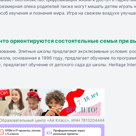
чрезмерная опека родителей также могут мешать детям играть 
пособ изучения и познания мира. Игра на свежем воздухе улуч
е игр на свежем воздухе может негативно влиять на развитие 
полнительного образования с кружком, где дети играют в забы
 что ориентируются состоятельные семьи при в
разование. Элитные школы предлагают эксклюзивные условия: 
школа, основанная в 1996 году, предлагает обучение по прогр
 предлагает обучение от детского сада до школы. Heritage Inte
вательным стандартам. Russian International School - междунар
международная школа - частная международная школа в Москве,
ыта в 2017 году, предлагает курсы, мастер-классы и лекции для 
редлагает обучение по российским и международным программам.
Образовательный центр «Ай Класс». ИНН 7813204444