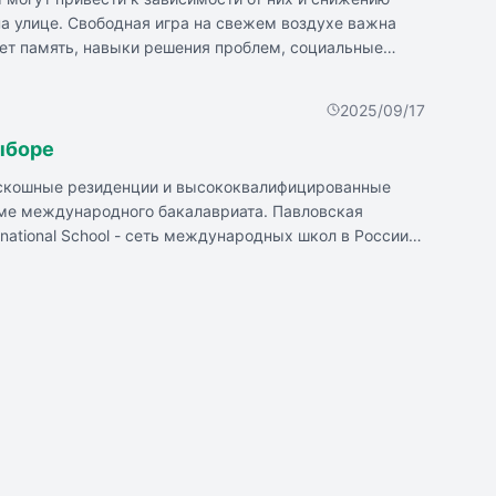
на улице. Свободная игра на свежем воздухе важна
шает память, навыки решения проблем, социальные
нервной системы и когнитивных функций ребенка.
тые уличные игры.
2025/09/17
ыборе
роскошные резиденции и высококвалифицированные
амме международного бакалавриата. Павловская
rnational School - сеть международных школ в России,
одная английская школа, предлагает обучение по
 предлагает обучение от 2 до 18 лет на английском
всех возрастных категорий. Wunderpark International