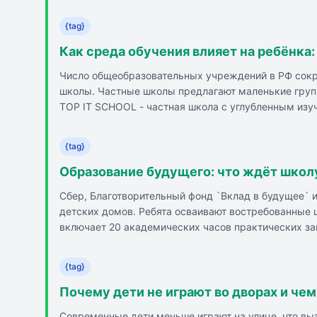
использовал соцсети, в среднем справлялись с за
стандартного отклонения. Данные свидетельствуют 
{tag}
значение для ограничения доступа детей к соцпла
Как среда обучения влияет на ребёнка:
Число общеобразовательных учреждений в РФ сокра
школы. Частные школы предлагают маленькие груп
TOP IT SCHOOL - частная школа с углубленным изуче
день и насыщенный досуг, включая дополнительные
зависит от уровня и программы при очной форме. 
{tag}
включает уроки, прогулки, время на ланчи, обеды, 
Образование будущего: что ждёт школу
Сбер, Благотворительный фонд `Вклад в будущее` 
детских домов. Ребята осваивают востребованные
включает 20 академических часов практических зан
детям новые горизонты и позволяет проявить себя 
современными цифровыми технологиями, такими как
{tag}
игру. В программе участвуют ребята с самыми раз
Почему дети не играют во дворах и чем
Современные дети меньше играют на улице, что вы