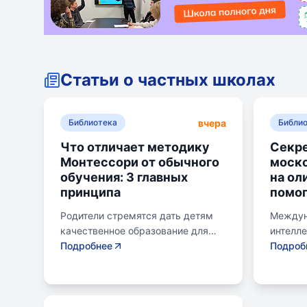
Статьи о частных школах
вчера
Библиотека
Библи
Что отличает методику
Секре
Монтессори от обычного
моск
обучения: 3 главных
на ол
принципа
помог
Родители стремятся дать детям
Междун
качественное образование для
интелл
лучшего будущего. Обучение по
Подробнее
для шк
Подроб
системе Монтессори может
страну 
помочь избежать перегрузки и
сборны
потери интереса у детей.
различ
Монтессори-школа предлагает
включа