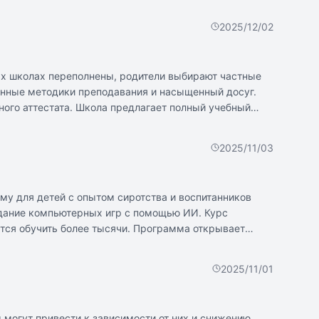
ски достоверны, но невелики относительно
считают, что выводы могут иметь практическое
2025/12/02
ых школах переполнены, родители выбирают частные
енные методики преподавания и насыщенный досуг.
нного аттестата. Школа предлагает полный учебный
OL начинается от 1500 рублей в месяц онлайн и
ые документы. График обучения в TOP IT SCHOOL
2025/11/03
му для детей с опытом сиротства и воспитанников
здание компьютерных игр с помощью ИИ. Курс
ется обучить более тысячи. Программа открывает
опытных педагогов и наставников ребята знакомятся с
ет, какой проект создавать - комикс, мультфильм или
2025/11/01
фэнтези и программирование.
 могут привести к зависимости от них и снижению