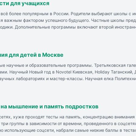
сти для учащихся
я всё более популярным в России. Родители выбирают школы 
ся важным фактором успешного будущего. Частные школы предл
одики. Дополнительные программы включают второй иностранны
астные школы уделяют внимание развитию личности и социальн
темную подготовку и профильные направления. Частные школы 
 учеников. Родители активно вовлекаются в образовательную 
ия для детей в Москве
ые научные и образовательные программы. Третьяковская гал
и. Научный Новый год в Novotel Киевская, Holiday Таганский,
научных лабораториях и мастер-классы. Научная елка Политехн
квест и эксперименты на дрейфующей станции. Пушкинская елк
`Руслан и Людмила`. Научная елка WOW! HOW? в Театральном ц
спериментами. Загадка Рао на ВДНХ в павильоне `Геология` пр
ти. Мечты искусственного интеллекта в Научном парке МГУ и на 
 на мышление и память подростков
технологий.
сетях, хуже проходят тесты на память, концентрацию внимания
 три группы в зависимости от времени, проведенного в соцсетя
о использующие соцсети, набрали самые низкие баллы в тестах 