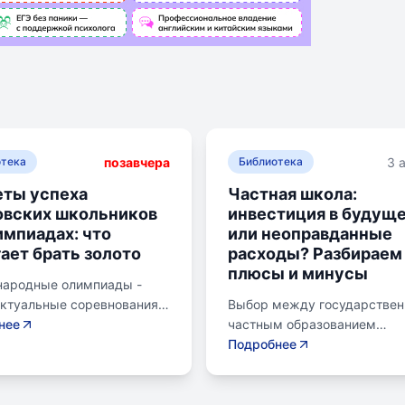
позавчера
3 
отека
Библиотека
ты успеха
Частная школа:
овских школьников
инвестиция в будущ
импиадах: что
или неоправданные
ает брать золото
расходы? Разбираем
плюсы и минусы
ародные олимпиады -
ектуальные соревнования
Выбор между государстве
ольников, представляющих
нее
частным образованием
в составе национальных
становится важной дилемм
Подробнее
х. Состязания охватывают
родителей. Частное образо
ные научные дисциплины,
предлагает уникальные мет
я математику,
современное оснащение и