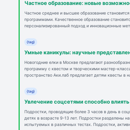
Частное образование: новые возможно
Частное среднее и высшее образование становитс
программами. Качественное образование становит
персонализированный подход и инновационные мет
финансовую грамотность и предпринимательство. Ч
ВУЗу и профессиональной ориентации, включая сис
{tag}
стажировки и профориентационные мероприятия для
кураторами и участвуя в школьных мероприятиях.
Умные каникулы: научные представлен
Новогодние елки в Москве предлагают разнообразн
программу с квестом и творческими мастер-классам
пространство Аки.лаб предлагает детям квесты в 
Северного морского пути и включает арктический 
музейной экспозиции и мюзикл по мотивам поэмы 
{tag}
детям мастер-классы и научное представление с эк
живого` с использованием логики и сообразительнос
Увлечение соцсетями способно влиять
эксперименты с ИИ-помощником и создание новых 
Подростки, проводящие более 3 часов в день в соц
детях в возрасте 9-13 лет. Подростки разделены на
испытуемых в различных тестах. Подростки, активн