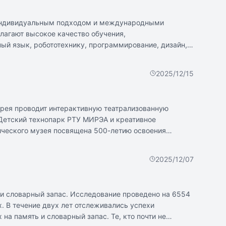
с индивидуальным подходом и международными
агают высокое качество обучения,
й язык, робототехнику, программирование, дизайн,
ых навыков учеников. Ученики получают подготовку к
сотрудничают с университетами и организуют
2025/12/15
жизнь школы, получая индивидуальные встречи с
ерея проводит интерактивную театрализованную
 Детский технопарк РТУ МИРЭА и креативное
ического музея посвящена 500-летию освоения
а на Пречистенке включает квест-экскурсию по
ентре на Плющихе и Дворце пионеров предлагает
2025/12/07
едставляет собой квест на выставке `12 признаков
ул. Бауманской, д. 7, стр. 1 предлагают детям
 и словарный запас. Исследование проведено на 6554
х. В течение двух лет отслеживались успехи
на память и словарный запас. Те, кто почти не