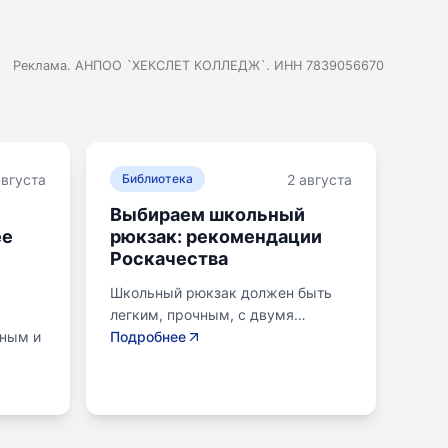
Реклама. АНПОО `ХЕКСЛЕТ КОЛЛЕДЖ`. ИНН 7839056670
августа
2 августа
Библиотека
Выбираем школьный
ее
рюкзак: рекомендации
Роскачества
Школьный рюкзак должен быть
легким, прочным, с двумя
нным и
отделениями и регулируемыми
Подробнее
креплениями лямок. Ранец
ой для
ученика младших классов не
вание
должен весить более 700
одики,
граммов, для старших - до 1
килограмма. Общий вес портфеля