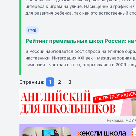
интереса к играм на улице. Насыщенный график и 
для развития ребенка, так как это естественный с
навыки и психическое здоровье ребенка. Отсутстви
Школа `Классный Проект` предлагает программу до
{tag}
Рейтинг премиальных школ России: на
В России наблюдается рост спроса на элитное об
наставники. Интеграция XXI век - международная 
гимназия - частная школа, открывшаяся в 2009 году,
предлагает обучение от 3 до 18 лет по двум образо
российской и британской программам. Британская 
Страница:
1
2
3
языке. Новая школа - частная школа в Москве, откр
School - частная школа, основана в 2015 году, п
Реклама. ЧОУ 