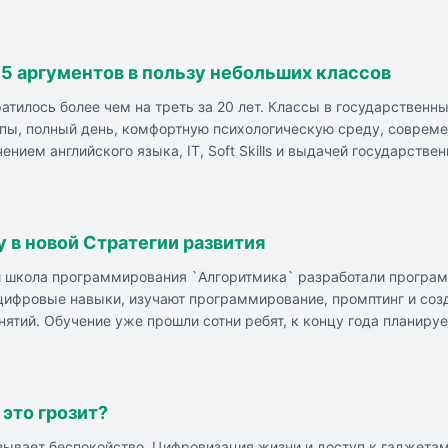
даниями лучше остальных. Различия между группами статистиче
о корреляции, но не о причинно-следственной связи. Эксперты 
тформам.
 5 аргументов в пользу небольших классов
тилось более чем на треть за 20 лет. Классы в государственн
пы, полный день, комфортную психологическую среду, соврем
нием английского языка, IT, Soft Skills и выдачей государстве
 дисциплины и мероприятия. Стоимость обучения в TOP IT SCHO
Для поступления в школу необходимо предоставить определенн
кружки, проектную деятельность и отдых.
 в новой Стратегии развития
и школа программирования `Алгоритмика` разработали програм
 цифровые навыки, изучают программирование, промптинг и со
ятий. Обучение уже прошли сотни ребят, к концу года планиру
в творчестве, точных науках и технологиях. Под руководством 
 нейросети ГигаЧат и Kandinsky. Каждый ребенок сам определя
ными интересами, включая шитье, танцы, рисование, историю, 
 это грозит?
зывает беспокойство. Цифровизация жизни и доступ к гаджетам