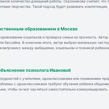
мное количество домашней работы. Скрозникова считает, что т
нтами творчества. Такой подход будет развивать компетенции,
м профессиональных учителей.
рственным образованием в Москве
 соревнование кошельков и проверка семьи на прочность. Авто
или бассейна. В конечном итоге, автор выбрал маленькую частну
 компромисс между амбициями, кошельком и психикой ребенка, 
 объяснение психолога Ивановой
 трудностей с учителями, одноклассниками или пониманием пре
роблемы с одноклассниками требуют обучения ребенка общению
ьми, чтобы он мог научиться самостоятельно коммуницировать.