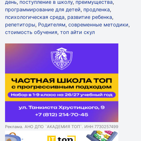
день
,
поступление в школу
,
преимущества
,
программирование для детей
,
продленка
,
психологическая среда
,
развитие ребенка
,
репетиторы
,
Родителям
,
современные методики
,
стоимость обучения
,
топ айти скул
Реклама. АНО ДПО `АКАДЕМИЯ ТОП`. ИНН 7730257499