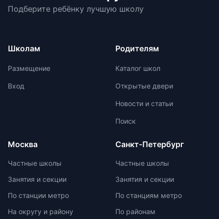
Подберите ребёнку лучшую школу
перегрузки информацией,
показателем качества образования
регулируя нагрузку в зависимости
для страны. Российские школьники
от возрастных задач и
ежегодно демонстрируют высокие
физиологических особенностей
результаты на международных
Школам
Родителям
учеников. Отсутствие страха перед
олимпиадах. Путь к
оценками и акцент на качественной
международной олимпиаде
Размещение
Каталог школ
оценке помогают детям развивать
начинается с национальных
свои навыки и интересы.
соревнований, включая школьные,
Вход
Открытые двери
муниципальные, региональные и
Новости и статьи
заключительные этапы
Всероссийской олимпиады
Поиск
школьников. Подготовка к
олимпиадам включает учебно-
Москва
Санкт-Петербург
тренировочные сборы,
интенсивные занятия, практикумы,
Частные школы
Частные школы
лекции, разборы задач и
Занятия и секции
Занятия и секции
индивидуальные консультации.
Участие в международных
По станции метро
По станциям метро
олимпиадах помогает получить
На округу и району
По районам
новый опыт, пройти серьезную