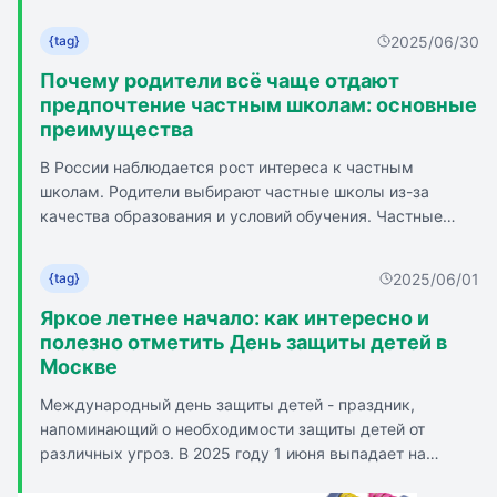
занятий и экономия времени. Основной минус:
потребностями. Атмосфера в таком учреждении должна
сложности с самодисциплиной. Онлайн-кампус НИУ
быть максимально комфортной и «домашней».
2025/06/30
{tag}
ВШЭ опросил 2550 респондентов из разных регионов
России. 48,5% опрошенных имели опыт онлайн-
Почему родители всё чаще отдают
обучения. 54% респондентов проявляют интерес к
предпочтение частным школам: основные
дистанционному формату учебы. Наибольшая
преимущества
вовлеченность в онлайн-образование в Москве,
В России наблюдается рост интереса к частным
Новосибирской и Нижегородской областях. 22,6%
школам. Родители выбирают частные школы из-за
респондентов считают онлайн-образование
качества образования и условий обучения. Частные
перспективным, 22% - умеренным оптимистом. 68%
школы рассматриваются как пространство для
опрошенных готовы оплачивать онлайн-обучение. 77%
всестороннего развития ребенка. Преимущества
опрошенных предпочитают цифровой формат
2025/06/01
{tag}
частных школ: индивидуальный подход, малочисленные
традиционному.
классы, расширенные и углубленные программы,
Яркое летнее начало: как интересно и
развитие личности и навыков XXI века, тесный контакт с
полезно отметить День защиты детей в
родителями, комфортная и безопасная среда, широкие
Москве
возможности для дополнительного образования,
Международный день защиты детей - праздник,
подготовка к поступлению в ведущие вузы. Недостатки
напоминающий о необходимости защиты детей от
частных школ: не каждая школа гарантирует высокий
различных угроз. В 2025 году 1 июня выпадает на
результат, многое зависит от конкретного учреждения,
воскресенье, что предоставляет возможность провести
состава педагогов и управленческой модели.