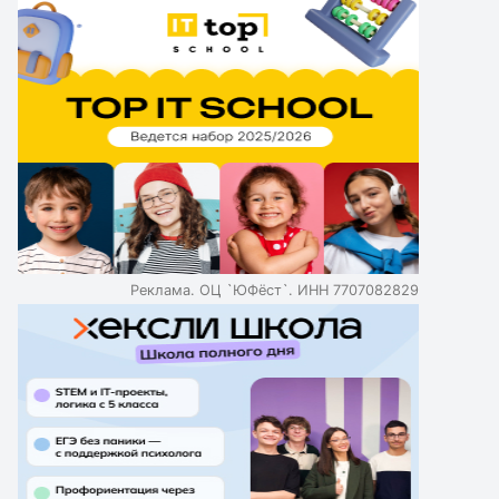
время с семьей. В Москве пройдет более 300
мероприятий для детей, включая развлекательные и
образовательные программы. Мероприятия включают
лекции о финансовой грамотности, мастер-классы и
интерактивные программы в музеях и парках. В
программе также есть фестивали, концерты и
спектакли для детей разных возрастов. Мероприятия
направлены на развитие кругозора и творческих
способностей детей.
Реклама. ОЦ `ЮФёст`. ИНН 7707082829