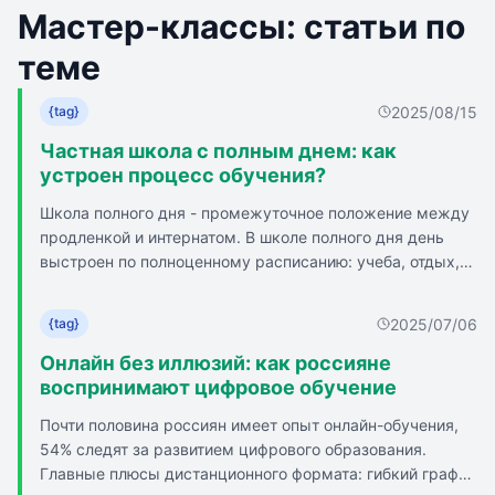
Мастер-классы: статьи по
теме
2025/08/15
{tag}
Частная школа с полным днем: как
устроен процесс обучения?
Школа полного дня - промежуточное положение между
продленкой и интернатом. В школе полного дня день
выстроен по полноценному расписанию: учеба, отдых,
обед, прогулки, досуговые и развивающие мероприятия.
Школа полного дня - это не интернат: вечером дети
2025/07/06
{tag}
возвращаются домой. Грамотно составленный режим
позволяет чередовать занятия с отдыхом. Школа
Онлайн без иллюзий: как россияне
предлагает разнообразие кружков и секций для
воспринимают цифровое обучение
гармоничного развития ребенка. Родители могут быть
Почти половина россиян имеет опыт онлайн-обучения,
спокойны, пока ребенок под присмотром и в безопасной
54% следят за развитием цифрового образования.
среде. Школа полного дня подходит для детей с
Главные плюсы дистанционного формата: гибкий график
разными способностями и индивидуальными