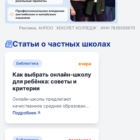
Реклама. АНПОО `ХЕКСЛЕТ КОЛЛЕДЖ`. ИНН 7839056670
Статьи о частных школах
вчера
Библиотека
Как выбрать онлайн-школу
для ребёнка: советы и
критерии
Онлайн-школы предлагают
качественное среднее образование
без привязки к району. Важно
Подробнее
учитывать цели семьи, возраст
ребенка, уровень его
самостоятельности и
Библиотека