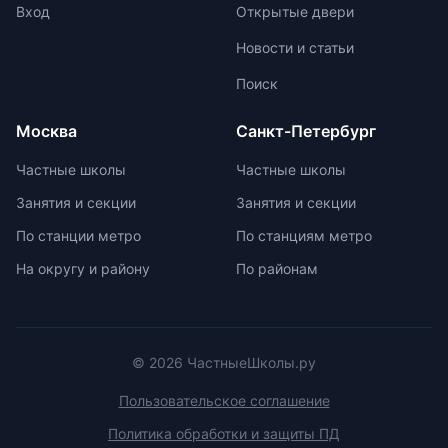
проверить наличие
подкладкой, водоотталкивающей
Вход
Открытые двери
образовательной лицензии и
пропиткой и светоотражателями.
Новости и статьи
государственной аккредитации,
При выборе ранца проверяйте
изучить репутацию школы и
маркировку с указанием
Поиск
условия договора об оказании
возрастной категории.
платных образовательных услуг.
Москва
Санкт-Петербург
Частные школы
Частные школы
Занятия и секции
Занятия и секции
По станции метро
По станциям метро
На округу и району
По районам
© 2026 ЧастныеШколы.ру
Пользовательское соглашение
Политика обработки и защиты ПД