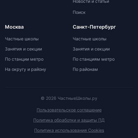
Новости и статьи
больше внимания каждому
ученику. Частные школы
Поиск
предлагают широкий спектр
внеурочных возможностей для
Москва
Санкт-Петербург
развития ребенка. При выборе
частной школы необходимо
Частные школы
Частные школы
учитывать ее преимущества и
Занятия и секции
Занятия и секции
недостатки, а также финансовые
возможности семьи. Важно
По станции метро
По станциям метро
проверить наличие
На округу и району
По районам
образовательной лицензии и
государственной аккредитации,
изучить репутацию школы и
условия договора об оказании
платных образовательных услуг.
© 2026 ЧастныеШколы.ру
Пользовательское соглашение
Политика обработки и защиты ПД
Политика использования Cookies