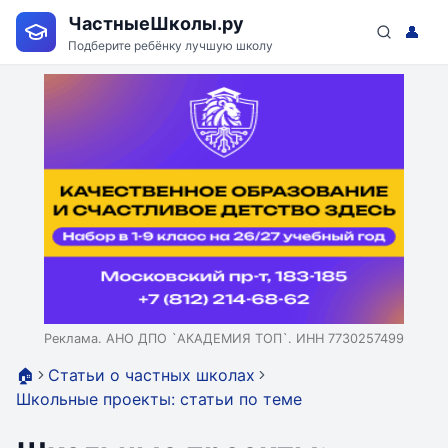
ЧастныеШколы.ру
👤
Подберите ребёнку лучшую школу
Реклама. АНО ДПО `АКАДЕМИЯ ТОП`. ИНН 7730257499
🏠
Статьи о частных школах
Школьные проекты: статьи по теме