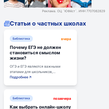
Реклама. ОЦ `ЮФёст`. ИНН 7707082829
Статьи о частных школах
вчера
Библиотека
Почему ЕГЭ не должен
становиться смыслом
жизни?
ОГЭ и ЕГЭ являются важными
этапами для школьников,
готовящихся к переходу на
Подробнее
следующий этап образования.
Эпишкола предлагает подготовку к
экзаменам, учитывая задачи
позавчера
старшего подросткового и
Библиотека
юношеского возраста. Школа
Как выбрать онлайн-школу