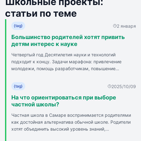
Школьные проекты:
статьи по теме
2 января
{tag}
Большинство родителей хотят привить
детям интерес к науке
Четвертый год Десятилетия науки и технологий
подходит к концу. Задачи марафона: привлечение
молодежи, помощь разработчикам, повышение
доступности информации о науке. Открыты 78 научных
детских площадок по всей России. Инициатива `Научно-
2025/10/09
{tag}
популярный туризм` позволяет россиянам посещать
ведущие вузы, лаборатории, заводы и другие научные
На что ориентироваться при выборе
объекты. Разработано 17 новых научно-популярных
частной школы?
маршрутов, к инициативе присоединились 6 регионов. V
Частная школа в Самаре воспринимается родителями
Конгресс молодых ученых стал ключевым
как достойная альтернатива обычной школе. Родители
мероприятием Десятилетия науки и технологий.
хотят объединить высокий уровень знаний,
индивидуальный подход и комфорт. Всё больше семей