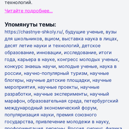
технологий.
Читайте подробнее...
Упомянуты темы:
https://chastnye-shkoly.ru/
,
будущие ученые
,
вузы
для школьников
,
вциом
,
выставка наука в лицах
,
десят летие науки и технологий
,
детское
образование
,
инновации
,
исследование
,
итоги
года
,
карьера в науке
,
конгресс молодых ученых
,
конкурс знаешь научи
,
молодые ученые
,
наука в
россии
,
научно-популярный туризм
,
научные
блогеры
,
научные детские площадки
,
научные
мероприятия
,
научные проекты
,
научные
разработки
,
научные эксперименты
,
научный
марафон
,
образовательная среда
,
петербургский
международный экономический форум
,
популяризация науки
,
премия союзного
государства
,
привлечение молодежи в науку
,
профориентация
,
регионы
,
Россия
,
сириус
,
физика