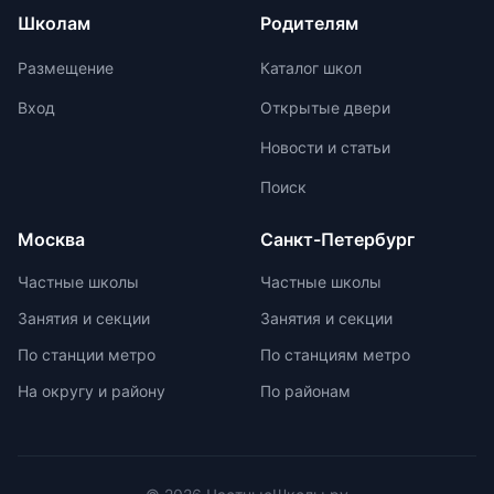
частной школы необходимо
иметь жесткую спинку и удобные
Школам
Родителям
учитывать ее преимущества и
лямки с регулируемыми
недостатки, а также финансовые
креплениями. Изделие должно
Размещение
Каталог школ
возможности семьи. Важно
быть прочным, с дышащей
проверить наличие
подкладкой, водоотталкивающей
Вход
Открытые двери
образовательной лицензии и
пропиткой и светоотражателями.
Новости и статьи
государственной аккредитации,
При выборе ранца проверяйте
изучить репутацию школы и
маркировку с указанием
Поиск
условия договора об оказании
возрастной категории.
платных образовательных услуг.
Москва
Санкт-Петербург
Частные школы
Частные школы
Занятия и секции
Занятия и секции
По станции метро
По станциям метро
На округу и району
По районам