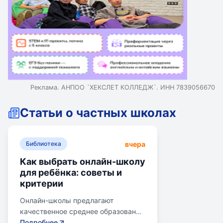
Реклама. АНПОО `ХЕКСЛЕТ КОЛЛЕДЖ`. ИНН 7839056670
Статьи о частных школах
вчера
Библиотека
Как выбрать онлайн-школу
для ребёнка: советы и
критерии
Онлайн-школы предлагают
качественное среднее образование
без привязки к району. Важно
Подробнее