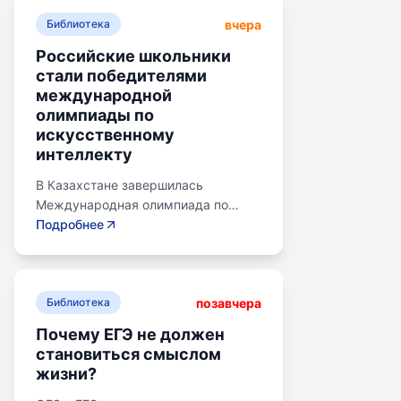
вчера
Библиотека
Российские школьники
стали победителями
международной
олимпиады по
искусственному
интеллекту
В Казахстане завершилась
Международная олимпиада по
искусственному интеллекту.
Подробнее
Российские школьники стали
абсолютными победителями,
завоевав семь золотых и одну
позавчера
бронзовую медаль. Олимпиада
Библиотека
объединила 465 школьников из 105
Почему ЕГЭ не должен
стран, заняв второе место по числу
становиться смыслом
участников. Награды получили
жизни?
Артем Горохов, Михаил Вершинин,