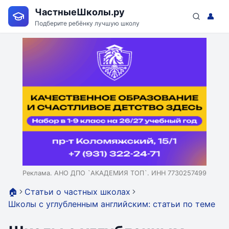
ЧастныеШколы.ру
👤
Подберите ребёнку лучшую школу
Реклама. АНО ДПО `АКАДЕМИЯ ТОП`. ИНН 7730257499
🏠
Статьи о частных школах
Школы с углубленным английским: статьи по теме