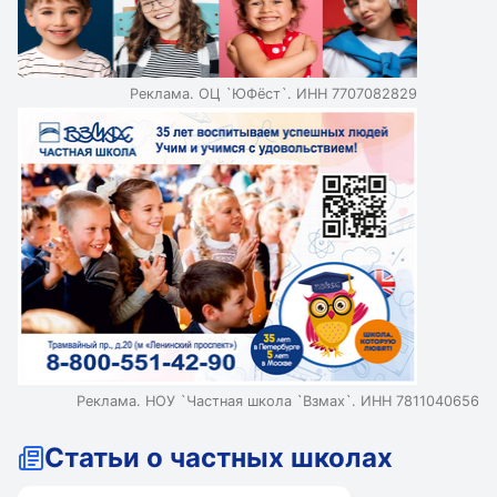
возможностью поступления в зарубежные вузы без
дополнительной подготовки. Павловская гимназия - это
комплекс с различными корпусами, мастерскими,
студиями и лабораториями для всестороннего развития
Реклама. ОЦ `ЮФёст`. ИНН 7707082829
детей. Ломоносовская школа - это индивидуальный
подход, внимание к каждому ученику и углубленное
изучение английского языка. Кембриджская
международная школа (CIS) сочетает кембриджскую и
российскую системы образования, предлагая сильные
возможности для поступления в топовые вузы США и
Европы.
Реклама. НОУ `Частная школа `Взмах`. ИНН 7811040656
Статьи о частных школах