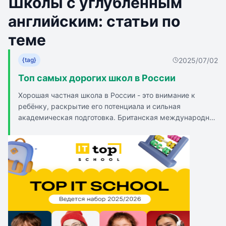
Школы с углубленным
английским: статьи по
теме
2025/07/02
{tag}
Топ самых дорогих школ в России
Хорошая частная школа в России - это внимание к
ребёнку, раскрытие его потенциала и сильная
академическая подготовка. Британская международная
школа (BIS) предлагает образование по российской и
международной программам с индивидуальным
планом занятий для детей с недостаточным уровнем
английского. Первая Московская гимназия - это
партнёрство с МГУ им. Ломоносова и Финансовым
университетом при Правительстве РФ, маленькие
классы и преподаватели с высокой квалификацией.
«Президент» - это уникальная программа обучения с
индивидуальным планом для каждого ученика и