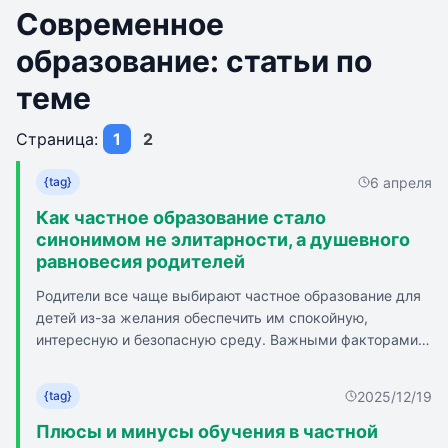
Современное
образование: статьи по
теме
Страница:
1
2
6 апреля
{tag}
Как частное образование стало
синонимом не элитарности, а душевного
равновесия родителей
Родители все чаще выбирают частное образование для
детей из-за желания обеспечить им спокойную,
интересную и безопасную среду. Важными факторами
при выборе школы являются небольшие классы, тесный
контакт с семьей, атмосфера и возможность учитывать
2025/12/19
{tag}
особенности ученика. Современные родители также
хотят, чтобы школа развивала личность ребенка, а не
Плюсы и минусы обучения в частной