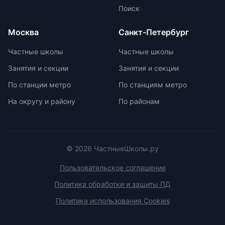
Всероссийской олимпиады
Поиск
школьников. Подготовка к
олимпиадам включает учебно-
Москва
Санкт-Петербург
тренировочные сборы,
интенсивные занятия, практикумы,
Частные школы
Частные школы
лекции, разборы задач и
Занятия и секции
Занятия и секции
индивидуальные консультации.
Участие в международных
По станции метро
По станциям метро
олимпиадах помогает получить
На округу и району
По районам
новый опыт, пройти серьезную
подготовку и пообщаться с
участниками из других стран.
© 2026 ЧастныеШколы.ру
Пользовательское соглашение
Политика обработки и защиты ПД
Политика использования Cookies