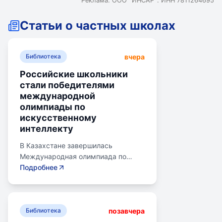
Реклама. ООО `ИНСАР`. ИНН 7811264695
Статьи о частных школах
вчера
Библиотека
Российские школьники
стали победителями
международной
олимпиады по
искусственному
интеллекту
В Казахстане завершилась
Международная олимпиада по
искусственному интеллекту.
Подробнее
Российские школьники стали
абсолютными победителями,
завоевав семь золотых и одну
позавчера
бронзовую медаль. Олимпиада
Библиотека
объединила 465 школьников из 105