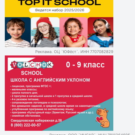
изучает английский язык с 1-го класса и предлагает
много практики для развития языковых навыков.
Реклама. ОЦ `ЮФёст`. ИНН 7707082829