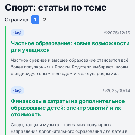
Спорт: статьи по теме
Страница:
1
2
2025/12/16
{tag}
Частное образование: новые возможности
для учащихся
Частное среднее и высшее образование становится всё
более популярным в России. Родители выбирают школы
с индивидуальным подходом и международными
программами. Качественное образование становится
важным фактором успешного будущего. Частные школы
2025/09/14
{tag}
предлагают высокое качество обучения,
персонализированный подход и инновационные
Финансовые затраты на дополнительное
методики. Дополнительные программы включают
образование детей: спектр занятий и их
второй иностранный язык, робототехнику,
стоимость
программирование, дизайн, финансовую грамотность и
Спорт, танцы и музыка - три самых популярных
предпринимательство. Частные школы уделяют
направления дополнительного образования для детей в
внимание развитию личности и социальных навыков