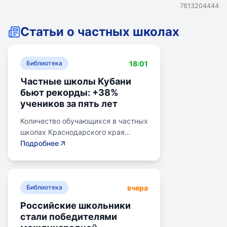
7813204444
Статьи о частных школах
18:01
Библиотека
Частные школы Кубани
бьют рекорды: +38%
учеников за пять лет
Количество обучающихся в частных
школах Краснодарского края
выросло на 38% за последние пять
Подробнее
лет. В 2024/2025 учебном году в
общеобразовательных школах
Кубани обучалось более 783 тыс.
вчера
детей. Рост популярности частного
Библиотека
образования обусловлен высоким
Российские школьники
качеством услуг, индивидуальным
стали победителями
подходом и современными