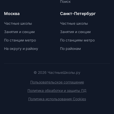
Поиск
Монтессори-школы избегают
перегрузки информацией,
Москва
Санкт-Петербург
регулируя нагрузку в зависимости
от возрастных задач и
Частные школы
Частные школы
физиологических особенностей
Занятия и секции
Занятия и секции
учеников. Отсутствие страха перед
оценками и акцент на качественной
По станции метро
По станциям метро
оценке помогают детям развивать
На округу и району
По районам
свои навыки и интересы.
© 2026 ЧастныеШколы.ру
Пользовательское соглашение
Политика обработки и защиты ПД
Политика использования Cookies