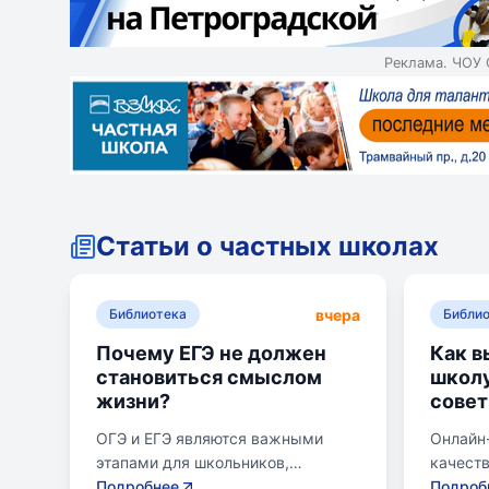
Реклама. ЧОУ 
Статьи о частных школах
вчера
Библиотека
Библи
Почему ЕГЭ не должен
Как в
становиться смыслом
школу
жизни?
совет
ОГЭ и ЕГЭ являются важными
Онлайн
этапами для школьников,
качест
готовящихся к переходу на
Подробнее
образов
Подроб