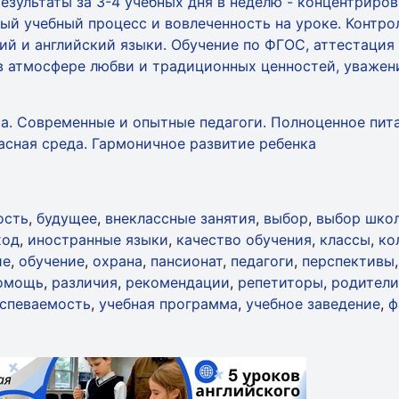
езультаты за 3-4 учебных дня в неделю - концентрирова
й учебный процесс и вовлеченность на уроке. Контрол
й и английский языки. Обучение по ФГОС, аттестация 
 в атмосфере любви и традиционных ценностей, уважен
а. Современные и опытные педагоги. Полноценное пита
пасная среда. Гармоничное развитие ребенка
ость
,
будущее
,
внеклассные занятия
,
выбор
,
выбор шко
ход
,
иностранные языки
,
качество обучения
,
классы
,
ко
ие
,
обучение
,
охрана
,
пансионат
,
педагоги
,
перспективы
помощь
,
различия
,
рекомендации
,
репетиторы
,
родители
спеваемость
,
учебная программа
,
учебное заведение
,
ф