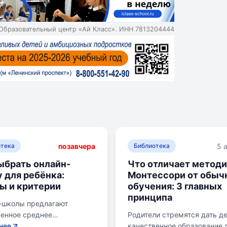
Образовательный центр «Ай Класс». ИНН 7813204444
позавчера
5 
отека
Библиотека
ыбрать онлайн-
Что отличает метод
 для ребёнка:
Монтессори от обыч
ы и критерии
обучения: 3 главных
принципа
-школы предлагают
венное среднее
Родители стремятся дать д
ание без привязки к
нее
качественное образование 