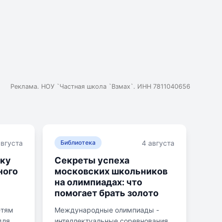
Реклама. НОУ `Частная школа `Взмах`. ИНН 7811040656
августа
4 августа
Библиотека
ику
Секреты успеха
ного
московских школьников
на олимпиадах: что
помогает брать золото
етям
Международные олимпиады -
для
интеллектуальные соревнования