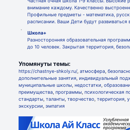
Частная очная школа 1-9 классы. Высокие р
внимание каждому. Качественно выстроенны
Профильные предметы - математика, русски
расписании. Ваши Дети будут развиваться
Школа+
Разносторонняя образовательная программ
до 10 человек. Закрытая территория, безо
Упомянуты темы:
https://chastnye-shkoly.ru/
,
атмосфера
,
безопасн
дополнительные занятия
,
индивидуальный под
муниципальные школы
,
недостатки
,
образован
преимущества
,
программы
,
психологическая 
стандарты
,
таланты
,
творчество
,
территория
,
у
экскурсии
,
эмпатия