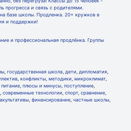
нно, без перегруза! Классы до 15 человек -
ь прогресса и связь с родителями.
на базе школы. Продленка. 20+ кружков в
ия и поддержки!
ние и профессиональная продлёнка. Группы
лы
,
государственная школа
,
дети
,
дипломатия
,
ллектив
,
конфликты
,
методики
,
микроклимат
,
,
питание
,
плюсы и минусы
,
поступление
,
,
современные технологии
,
спорт
,
сравнение
,
акультативы
,
финансирование
,
частные школы
,