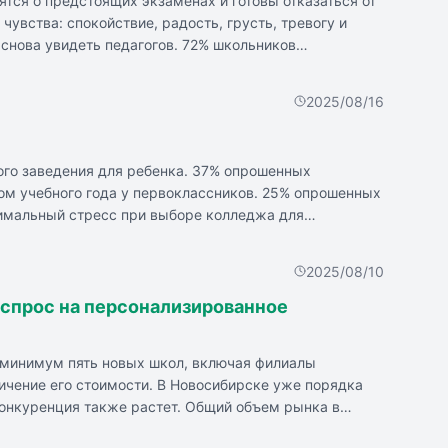
ятся о предстоящих экзаменах и готовы отказаться от
чувства: спокойствие, радость, грусть, тревогу и
 снова увидеть педагогов. 72% школьников
нах. 8% испытывают давление со стороны родителей,
талость, 25% - сильную утомленность, 20% -
2025/08/16
зать хорошие результаты, но без перегибов.
ого заведения для ребенка. 37% опрошенных
ом учебного года у первоклассников. 25% опрошенных
симальный стресс при выборе колледжа для
 школы в пятый класс. 82% родителей используют
уководствуются близостью к дому при выборе школы
2025/08/10
й и знакомых. 17% родителей ориентируются на
т спрос на персонализированное
к минимум пять новых школ, включая филиалы
ичение его стоимости. В Новосибирске уже порядка
 конкуренция также растет. Общий объем рынка в
ст числа обращений от потенциальных клиентов.