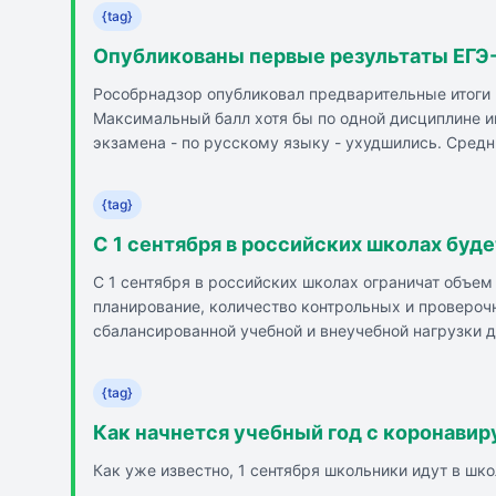
Самый высокий спрос на места в `началке` и в вы
{tag}
Опубликованы первые результаты ЕГЭ-
Рособрнадзор опубликовал предварительные итоги Е
Максимальный балл хотя бы по одной дисциплине и
экзамена - по русскому языку - ухудшились. Средн
экзаменом. Количество участников экзамена по био
{tag}
С 1 сентября в российских школах буд
С 1 сентября в российских школах ограничат объе
планирование, количество контрольных и провероч
сбалансированной учебной и внеучебной нагрузки 
благополучие детей отходит на второй план. Родит
контрольным и экзаменам.
{tag}
Как начнется учебный год с коронавир
Как уже известно, 1 сентября школьники идут в шк