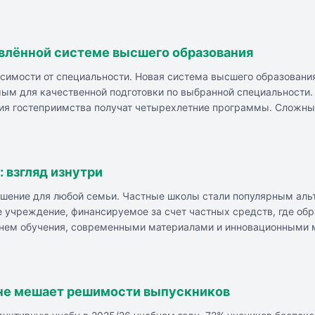
 2027 года. Для первоклассников предусмотрены дополнительные 
влённой системе высшего образования
исимости от специальности. Новая система высшего образовани
ым для качественной подготовки по выбранной специальности.
трия гостеприимства получат четырехлетние программы. Сложны
 высшего образования по направлениям `востоковедение` и `афр
ния позволит найти баланс между экономическими запросами, 
 взгляд изнутри
решение для любой семьи. Частные школы стали популярным ал
е учреждение, финансируемое за счет частных средств, где об
внем обучения, современными материалами и инновационными 
 школ: высокий уровень и качество обучения, индивидуальный 
ура, близкое взаимодействие с родителями. Минусы частных ш
 могут не совпадать, успех школьного обучения зависит от отн
, тщательно изучать репутацию школы, условия обучения и от
 не мешает решимости выпускников