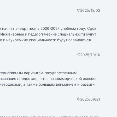
каникулы с 15 по 21 февраля 2027 года.
2025/12/03
я начнет внедряться в 2026-2027 учебном году. Срок
 Инженерные и педагогические специальности будут
е и наукоемкие специальности будут осваиваться
иканистика` могут быть увеличены из-за сложности
стандартами образования и интересами студентов.
2025/10/10
ьтернативным вариантом государственным
разование предоставляется на коммерческой основе.
методиками, а также большим вниманием к развитию
подход и небольшие классы, богатая внеучебная
кол: высокая стоимость, возможное отсутствие
2025/09/21
ошения ребенка, семьи, учителей. Важно подходить к
зывы родителей.