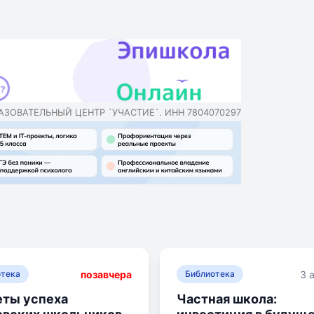
их уже писали), вроде как в московских школах школьники буду
т закрывать на карантин на 2 недели. Тут сразу возникает мног
тине?
олны короновируса?
е было весной! А как помнится не очень многих пришлось по ду
РАЗОВАТЕЛЬНЫЙ ЦЕНТР `УЧАСТИЕ`. ИНН 7804070297
ионных переход с 20 сентября.
мы образования, которые в последнее время набирают обороты
позавчера
3 
отека
Библиотека
ты успеха
Частная школа: