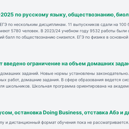
пускных классах.
2025 по русскому языку, обществознанию, биол
ГЭ по нескольким дисциплинам. 11 выпускников сдали на 100 ба
меют 5780 человек. В 2023/24 учебном году 9532 работы были 
ий балл по обществознанию снизился. ЕГЭ по физике в основной
логии увеличилось, средний балл растет.
ет введено ограничение на объем домашних зада
м домашних заданий. Новые нормы установлены законодательно
ных работ, домашние задания. В сфере образования ведется си
для школьников. Школьная программа ориентирована на академ
ели жалуются на чрезмерную нагрузку в школах, на постоянное 
усом, остановка Doing Business, отставка Абэ и
олу и дистанционный формат обучения пока не рассматривается