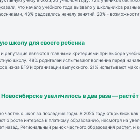
дуктивную учебу в 2025/26 учебном году. 72% учеников беспоко
казали, что начало учебного года вызвало у школьников разные 
ассниками, 43% радовались началу занятий, 23% - возможности
имоотношениях с учителями, 15,5% - о новых сложных дисципли
 завершении первой учебной недели 55% школьников ощущали ус
этом учебном году по максимуму, 31% - стараться, чтобы пока
ую школу для своего ребенка
 и репутация являются главными критериями при выборе учебн
астную школу. 48% родителей испытывают волнение перед начал
ссе из-за ЕГЭ и организации выпускного. 21% испытывают мак
 стресс переживают родители детей, переходящих из начальной
 и игрушки для подготовки ребенка к школе. 83% опрошенных р
 дороги до школы, 33% - репутацию школы, 23% - мнение друзе
в Новосибирске увеличилось в два раза — растё
во частных школ за последние годы. В 2025 году открылись ка
т о росте интереса к платному образованию, несмотря на увел
 лет назад. Региональный рынок частного образования растет, и
арду. Частные школы всех ценовых сегментов регистрируют ро