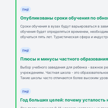
апреля 2027 года, летние - с 27 мая по 31 августа
{tag}
Опубликованы сроки обучения по обно
Сроки обучения в вузах будут варьироваться в зав
обучения будет определяться временем, необходим
обучаться пять лет. Туристическая сфера и индус
студентами в течение шести лет. Сроки получения
материала. Индивидуальный подход к срокам обуче
{tag}
Плюсы и минусы частного образования:
Выбор учебного заведения для ребенка - важное 
учреждениям. Частная школа - это образовательно
Такие школы часто отличаются более высоким уро
индивидуальности каждого ребенка. Плюсы частных
деятельность, современные условия и инфраструкт
{tag}
государственной поддержки, ожидания и реальность
выбору частной школы с реалистичными ожиданиями
Год больших целей: почему усталость