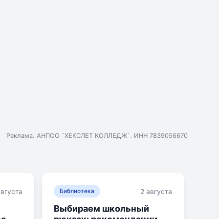
т без масок.
о вопросов про обучение, про родителей и учителей.
ше такое обучение.
.
Реклама. АНПОО `ХЕКСЛЕТ КОЛЛЕДЖ`. ИНН 7839056670
августа
2 августа
Библиотека
Выбираем школьный