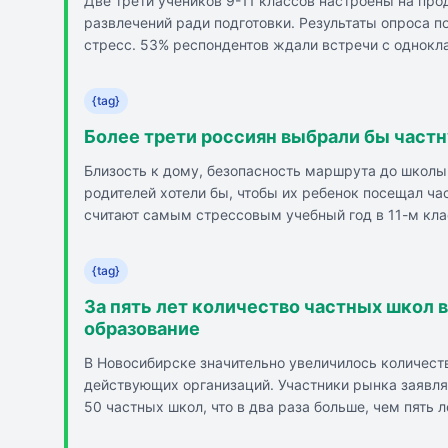
Две трети учеников 9-11 классов настроены на про
развлечений ради подготовки. Результаты опроса по
стресс. 53% респондентов ждали встречи с однокл
беспокоятся о предстоящих экзаменах, 27% - о вза
13% не имеют серьезных поводов для волнения. По
{tag}
бодрость. 67% опрошенных настроены выложиться в 
Более трети россиян выбрали бы частн
Близость к дому, безопасность маршрута до школы
родителей хотели бы, чтобы их ребенок посещал ч
считают самым стрессовым учебный год в 11-м кла
девятиклассников. 6% считают, что самый большой
учебники, пособия, литературу, приложения, игры
{tag}
для детей. 36% учитывают удобство и безопасность
профиль школы, 16% - на ее место в рейтингах.
За пять лет количество частных школ 
образование
В Новосибирске значительно увеличилось количест
действующих организаций. Участники рынка заявляю
50 частных школ, что в два раза больше, чем пять
Новосибирской области уже `подбирается` к милли