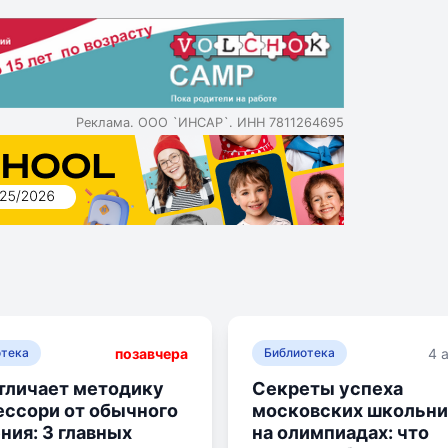
грамма обучения с индивидуальным планом для каждого ученик
 это комплекс с различными корпусами, мастерскими, студиями
, внимание к каждому ученику и углубленное изучение англи
ы образования, предлагая сильные возможности для поступлен
Реклама. ООО `ИНСАР`. ИНН 7811264695
позавчера
4 
отека
Библиотека
тличает методику
Секреты успеха
ссори от обычного
московских школьни
ния: 3 главных
на олимпиадах: что