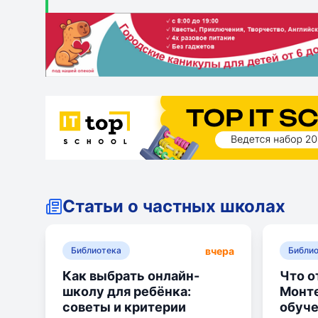
квалификацией. «Президент» - это уникальная про
дополнительной подготовки. Павловская гимназия -
Ломоносовская школа - это индивидуальный подход
(CIS) сочетает кембриджскую и российскую систем
Статьи о частных школах
вчера
Библиотека
Библи
Как выбрать онлайн-
Что о
школу для ребёнка:
Монте
советы и критерии
обуче