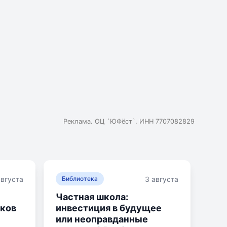
а и возможностью поступления в зарубежные вузы без
 и лабораториями для всестороннего развития детей.
йского языка. Кембриджская международная школа
ия в топовые вузы США и Европы.
Реклама. ОЦ `ЮФёст`. ИНН 7707082829
августа
3 августа
Библиотека
Частная школа:
ков
инвестиция в будущее
или неоправданные