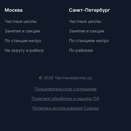
предлагают широкий спектр
внеурочных возможностей для
Москва
Санкт-Петербург
развития ребенка. При выборе
частной школы необходимо
Частные школы
Частные школы
учитывать ее преимущества и
Занятия и секции
Занятия и секции
недостатки, а также финансовые
возможности семьи. Важно
По станции метро
По станциям метро
проверить наличие
На округу и району
По районам
образовательной лицензии и
государственной аккредитации,
изучить репутацию школы и
условия договора об оказании
платных образовательных услуг.
© 2026 ЧастныеШколы.ру
Пользовательское соглашение
Политика обработки и защиты ПД
Политика использования Cookies