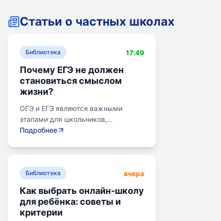
Статьи о частных школах
17:49
Библиотека
Почему ЕГЭ не должен
становиться смыслом
жизни?
ОГЭ и ЕГЭ являются важными
этапами для школьников,
готовящихся к переходу на
Подробнее
следующий этап образования.
Эпишкола предлагает подготовку к
экзаменам, учитывая задачи
вчера
старшего подросткового и
Библиотека
юношеского возраста. Школа
Как выбрать онлайн-школу
помогает детям развивать
для ребёнка: советы и
личностные навыки, получать опыт
критерии
самоопределения и выбирать