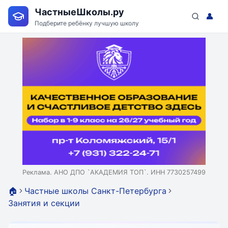
ЧастныеШколы.ру
👤
Подберите ребёнку лучшую школу
Реклама. АНО ДПО `АКАДЕМИЯ ТОП`. ИНН 7730257499
🏠
Частные школы Санкт-Петербурга
Занятия и секции