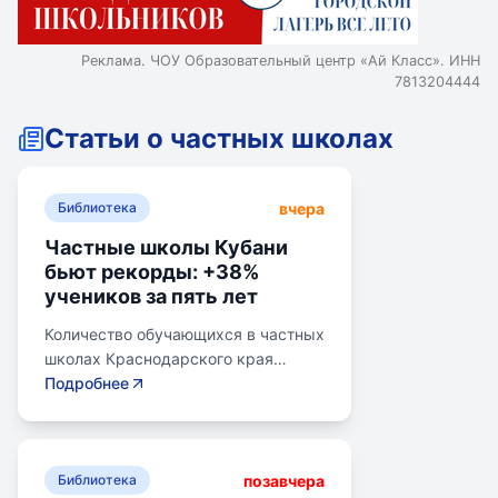
Реклама. ЧОУ Образовательный центр «Ай Класс». ИНН
7813204444
Статьи о частных школах
вчера
Библиотека
Частные школы Кубани
бьют рекорды: +38%
учеников за пять лет
Количество обучающихся в частных
школах Краснодарского края
выросло на 38% за последние пять
Подробнее
лет. В 2024/2025 учебном году в
общеобразовательных школах
Кубани обучалось более 783 тыс.
позавчера
детей. Рост популярности частного
Библиотека