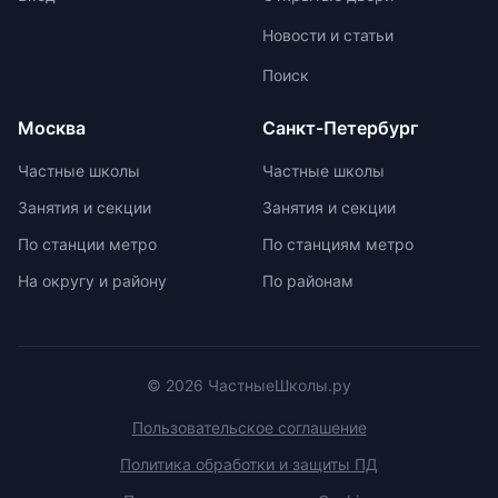
`неинтересных` предметов и
Новости и статьи
межпредметную взаимосвязь для
поддержания интереса к учебе.
Поиск
Монтессори-школы избегают
перегрузки информацией,
Москва
Санкт-Петербург
регулируя нагрузку в зависимости
от возрастных задач и
Частные школы
Частные школы
физиологических особенностей
Занятия и секции
Занятия и секции
учеников. Отсутствие страха перед
оценками и акцент на качественной
По станции метро
По станциям метро
оценке помогают детям развивать
На округу и району
По районам
свои навыки и интересы.
© 2026 ЧастныеШколы.ру
Пользовательское соглашение
Политика обработки и защиты ПД