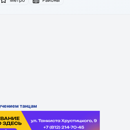
Метро
Районы
учением танцам