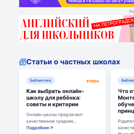
Ре
Статьи о частных школах
вчера
Библиотека
Библи
Как выбрать онлайн-
Что о
школу для ребёнка:
Монте
советы и критерии
обуче
прин
Онлайн-школы предлагают
качественное среднее
Родител
образование без привязки к
Подробнее
качеств