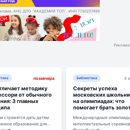
клама. АНО ДПО `АКАДЕМИЯ ТОП`. ИНН 7730257499
Реклама
позавчера
4 
отека
Библиотека
тличает методику
Секреты успеха
ссори от обычного
московских школьни
ния: 3 главных
на олимпиадах: что
ципа
помогает брать золо
и стремятся дать детям
Международные олимпиады
енное образование для
интеллектуальные соревно