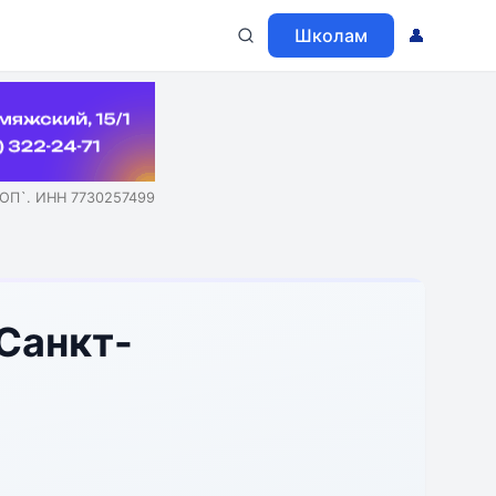
Школам
👤
ОП`. ИНН 7730257499
 Санкт-