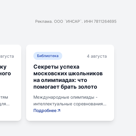
Реклама. ООО `ИНСАР`. ИНН 7811264695
августа
4 августа
Библиотека
ику
Секреты успеха
ного
московских школьников
на олимпиадах: что
помогает брать золото
етям
Международные олимпиады -
для
интеллектуальные соревнования
е по
для школьников, представляющих
Подробнее
страну в составе национальных
и и
сборных. Состязания охватывают
различные научные дисциплины,