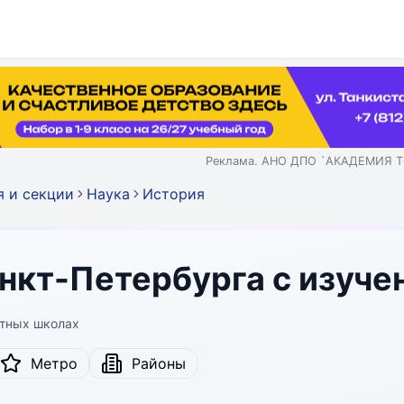
Реклама. АНО ДПО `АКАДЕМИЯ Т
я и секции
Наука
История
нкт-Петербурга с изуче
стных школах
Метро
Районы