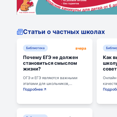
Статьи о частных школах
вчера
Библиотека
Библи
Почему ЕГЭ не должен
Как в
становиться смыслом
школу
жизни?
совет
ОГЭ и ЕГЭ являются важными
Онлайн
этапами для школьников,
качест
готовящихся к переходу на
Подробнее
образов
Подроб
следующий этап образования.
району.
Эпишкола предлагает подготовку
семьи, 
к экзаменам, учитывая задачи
его сам
старшего подросткового и
предпо