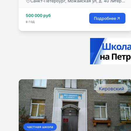
Санкт-Петербург, Можайская ул, д. 40 литера
А, помещ. 1-н офис 1
500 000 руб
Подробнее
в год
Кировский
частная школа