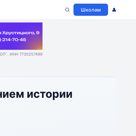
Школам
👤
ОП`. ИНН 7730257499
нием истории