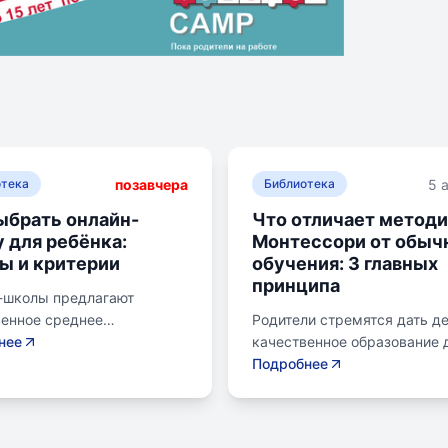
позавчера
5 
отека
Библиотека
ыбрать онлайн-
Что отличает метод
 для ребёнка:
Монтессори от обыч
ы и критерии
обучения: 3 главных
принципа
-школы предлагают
венное среднее
Родители стремятся дать д
ание без привязки к
нее
качественное образование 
 Важно учитывать цели
лучшего будущего. Обучени
Подробнее
возраст ребенка, уровень
системе Монтессори может
остоятельности и
помочь избежать перегрузк
читаемую нагрузку. Важно
потери интереса у детей.