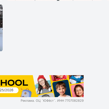
Поступление
Реклама. ОЦ `ЮФёст`. ИНН 7707082829