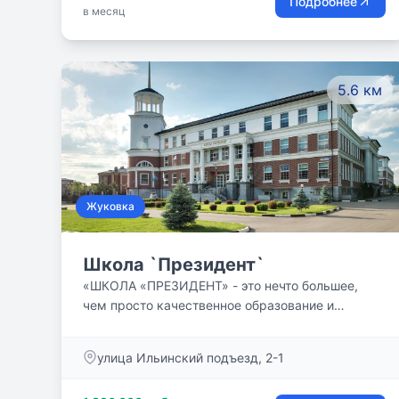
Подробнее
в месяц
маленькое открытие. Питание и автобусы.
5.6 км
Жуковка
Школа `Президент`
«ШКОЛА «ПРЕЗИДЕНТ» - это нечто большее,
чем просто качественное образование и
подходящее оснащение для учебного процесса.
Уже много лет мы придерживаемся
улица Ильинский подъезд, 2-1
определенных принципов успеха. Мы
убеждены, что каждый ученик талантлив, и