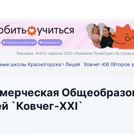
Реклама. АНОО «Школа ООО «Рыбаков ПлэйСкул» Кутузовск
ные школы Красногорска
Лицей `Ковчег-XXI (Второе 
мерческая Общеобразо
й `Ковчег-XXI`