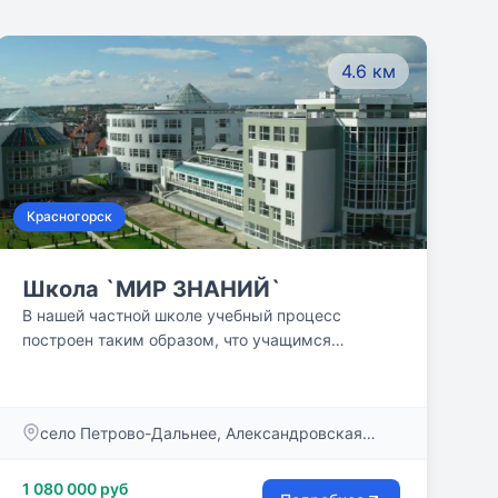
4.6 км
Красногорск
Школа `МИР ЗНАНИЙ`
В нашей частной школе учебный процесс
построен таким образом, что учащимся
приходится не просто слушать и запоминать, а
думать, ставить вопросы и искать на них
ответы. Мы учим детей видеть проблемы и
село Петрово-Дальнее, Александровская
самостоятельно находить способы их решения!
улица, 4
Нам важно, чтобы они стали уверенными в себе
людьми и видели перспективы своего развития.
1 080 000 руб