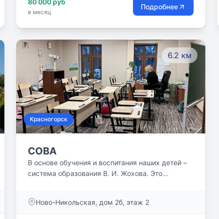
80 000 руб
Подробнее
в месяц
6.2 км
Красногорск
СОВА
В основе обучения и воспитания наших детей –
система образования В. И. Жохова. Это
заслуженный учитель РФ, методист с
многолетним стажем, автор учебников и
Ново-Никольская, дом 2б, этаж 2
пособий по математике. Главная идея –
сохранить творческий потенциал ребенка,