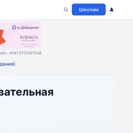
Школам
👤
ий». ИНН 9731097548
здание)
вательная