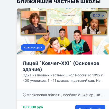
Ближайшие частные школы
922 м
Красногорск
Лицей `Ковчег-XXI` (Основное
здание)
Одна из первых частных школ России (с 1992 г.)
400 учеников. 1 - 11 классы и детский сад. Не
просто «сумма знаний» – авось пригодится! – а
вопросы, имеющие мировоззренческое
Московская область, посёлок Инженерный-1,
значение для ребенка и подростка, – вот
д. 2, стр.1
программа нашей школы. Учим думать, а не
108 000 руб
повторять чужие мысли, и каждый урок у нас –