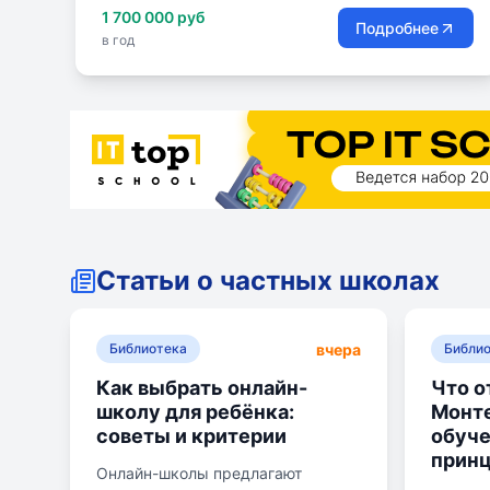
1 700 000 руб
высокие академические результаты на всех
Подробнее
в год
этапах обучения. Студенты Russian International
School успешно сдают международные
экзамены и поступают в ведущие университеты
России и мира, подтверждая высокий уровень
подготовки и академическую силу школы.
Статьи о частных школах
вчера
Библиотека
Библи
Как выбрать онлайн-
Что о
школу для ребёнка:
Монте
советы и критерии
обуче
прин
Онлайн-школы предлагают