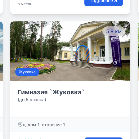
Подробнее
в месяц
5.8 км
Жуковка
Гимназия `Жуковка`
(до 5 класса)
», дом 1, строение 1