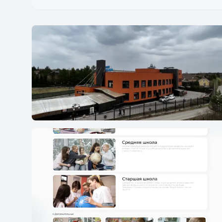
Лицей `Ковчег-XXI (Второе здание)