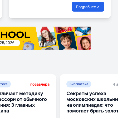
который есть в нем от рождения. Дети,
Подробнее
занимающиеся по этой методике, с
удовольствием ходят в школу, умеют отстаивать
свою точку зрения и уважать других.
позавчера
4 
отека
Библиотека
тличает методику
Секреты успеха
ссори от обычного
московских школьни
ния: 3 главных
на олимпиадах: что
ципа
помогает брать золо