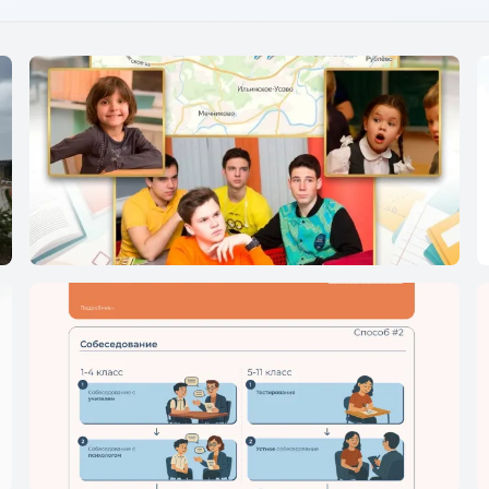
Школа - Лицей `Ковчег XXI`