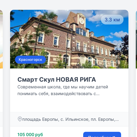
3.3 км
Красногорск
Смарт Скул НОВАЯ РИГА
Современная школа, где мы научим детей
понимать себя, взаимодействовать с
окружающими, гибко реагировать на изменения
в стремительно меняющемся мире и не
отступать перед трудностями.
площадь Европы, с. Ильинское, пл. Европы,
д.1
105 000 руб