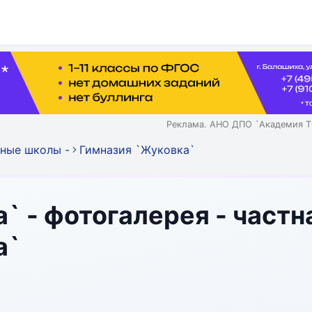
Реклама. АНО ДПО `Академия Т
ные школы -
Гимназия `Жуковка`
` - фотогалерея - частн
а`