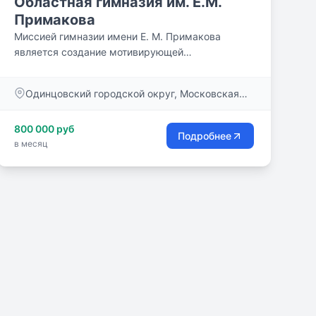
Областная гимназия им. Е.М.
Примакова
Миссией гимназии имени Е. М. Примакова
является создание мотивирующей
образовательной среды для воспитания
лидеров, способных менять мир к лучшему.
Одинцовский городской округ, Московская
Наши двери открыты с 8:00 утра до 20:00
обл., 143082
вечера, занятия проходят с сентября по июнь
800 000 руб
включительно. Серьезную часть школьной
Подробнее
в месяц
жизни занимает дополнительное образование.