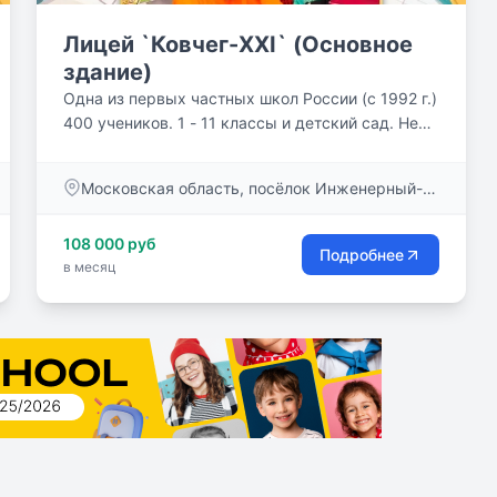
Лицей `Ковчег-XXI` (Основное
здание)
Одна из первых частных школ России (с 1992 г.)
400 учеников. 1 - 11 классы и детский сад. Не
просто «сумма знаний» – авось пригодится! – а
вопросы, имеющие мировоззренческое
Московская область, посёлок Инженерный-1,
значение для ребенка и подростка, – вот
д. 2, стр.1
программа нашей школы. Учим думать, а не
108 000 руб
повторять чужие мысли, и каждый урок у нас –
Подробнее
в месяц
маленькое открытие. Питание и автобусы.