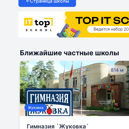
Страница школы
Ближайшие частные школы
814 м
Жуковка
Гимназия `Жуковка`