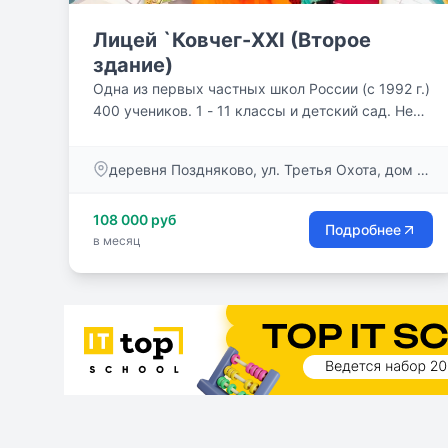
Лицей `Ковчег-XXI (Второе
здание)
Одна из первых частных школ России (с 1992 г.)
400 учеников. 1 - 11 классы и детский сад. Не
просто «сумма знаний» – авось пригодится! – а
вопросы, имеющие мировоззренческое
деревня Поздняково, ул. Третья Охота, дом 2,
значение для ребенка и подростка, – вот
помещение 24
программа нашей школы. Учим думать, а не
108 000 руб
повторять чужие мысли, и каждый урок у нас –
Подробнее
в месяц
маленькое открытие. Питание и автобусы.