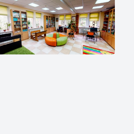
Гимназия `Жуковка`