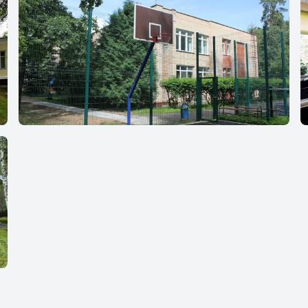
Гимназия `Жуковка`