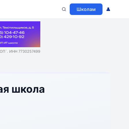
Школам
👤
ОП`. ИНН 7730257499
ая школа