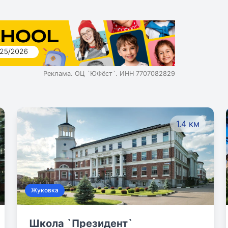
Реклама. ОЦ `ЮФёст`. ИНН 7707082829
1.4 км
Жуковка
Школа `Президент`