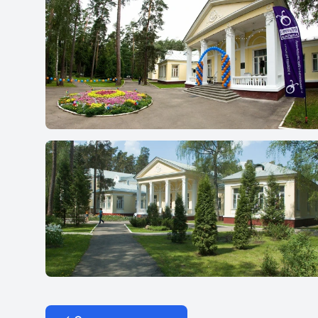
Гимназия `Жуковка`
Гимназия `Жуковка`