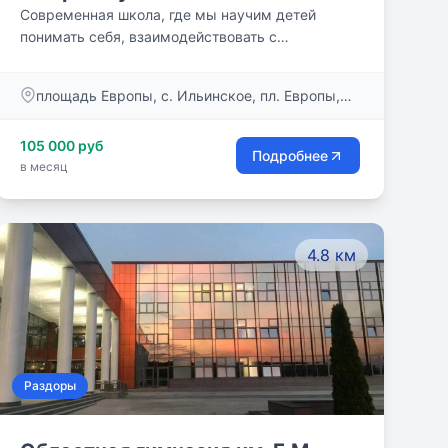
Современная школа, где мы научим детей
понимать себя, взаимодействовать с
окружающими, гибко реагировать на изменения
в стремительно меняющемся мире и не
площадь Европы, с. Ильинское, пл. Европы,
отступать перед трудностями.
д.1
105 000 руб
Подробнее
в месяц
4.8 км
Раздоры