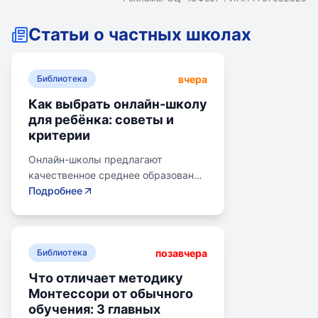
Статьи о частных школах
вчера
Библиотека
Как выбрать онлайн-школу
для ребёнка: советы и
критерии
Онлайн-школы предлагают
качественное среднее образование
без привязки к району. Важно
Подробнее
учитывать цели семьи, возраст
ребенка, уровень его
самостоятельности и
позавчера
предпочитаемую нагрузку. Важно
Библиотека
проверить лицензию школы, чтобы
Что отличает методику
получить аттестат для поступления
Монтессори от обычного
в университет или колледж.
обучения: 3 главных
Онлайн-школы могут быть разными