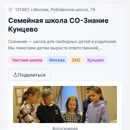
121467, г.Москва, Рублёвское шоссе, 79
Семейная школа СО-Знание
Кунцево
Сознание — школа для свободных детей и родителей.
Мы помогаем детям вырасти ответственной,
самостоятельной личностью, учим общаться,
Частная школа
Москва
ЗАО
Кунцево
критически мыслить, принимать решения. Семейная
школа Со-Знание — это альтернативный формат
получения общешкольного образования. Дети изучают
Поделиться
образовательную программу по сильной
академической программе с параллельным развитием
творческих и социальных навыков. Это система
целостного развития: семейная школа, кружки и
секции, летние (каникулярные) научные программы.
Фотогалерея