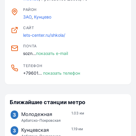
РАЙОН
ЗАО
,
Кунцево
САЙТ
lets-center.ru/shkola/
ПОЧТА
sozn...
показать e-mail
ТЕЛЕФОН
+79601...
показать телефон
Ближайшие станции метро
1.03 км
Молодежная
3
Арбатско-Покровская
1.19 км
Кунцевская
3