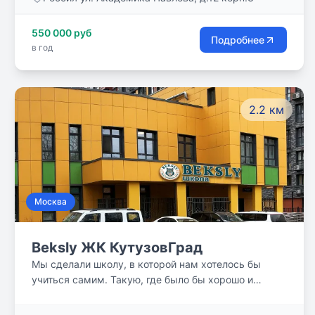
оригинально мыслить, а также вызывать интерес к
постижению смысла, сути явлений и процессов,
550 000 руб
происходящих вокруг нас. С самого начала
Подробнее
в год
главным направлением в работе педагогического
коллектива школы Центр ЮССТ стало развитие
индивидуальных способностей каждой личности.
Предметом особого внимания педагогов школы
2.2 км
являются глубокие прочные знания каждого
ребенка, сохранения здоровья учащихся,
нацеленности на успех.
Москва
Beksly ЖК КутузовГрад
Мы сделали школу, в которой нам хотелось бы
учиться самим. Такую, где было бы хорошо и
детям, и их родителям. Где каждый научится
учиться и получать удовольствие от саморазвития,