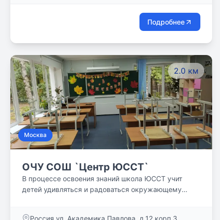
Подробнее
2.0 км
Москва
ОЧУ СОШ `Центр ЮССТ`
В процессе освоения знаний школа ЮССТ учит
детей удивляться и радоваться окружающему
миру, сомневаться, замечать особенное и
необычное, быть открытыми всему новому,
Россия ул. Академика Павлова, д.12 корп.3