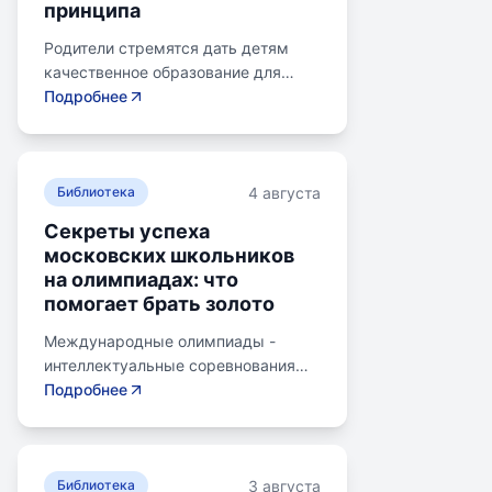
принципа
по формату: с зачислением,
семейное образование, онлайн-
Родители стремятся дать детям
курсы, самостоятельная
качественное образование для
платформа, индивидуальный
лучшего будущего. Обучение по
Подробнее
маршрут. Онлайн-школы могут
системе Монтессори может помочь
предложить разные уровни
избежать перегрузки и потери
обучения, от базовых предметов до
интереса у детей. Монтессори-
углубленных направлений. Важно
4 августа
школа предлагает уроки на
Библиотека
оценить учебную программу,
природе, лабораторные
Секреты успеха
преподавателей, формат обратной
эксперименты и творческие
московских школьников
связи, сопровождение ребенка и
погружения для развития детей.
на олимпиадах: что
родителей, а также технические
Разные стили обучения подходят
помогает брать золото
условия платформы. Стоимость
для разных типов учеников:
обучения в онлайн-школе зависит от
экспериментаторы, читатели,
Международные олимпиады -
выбранного тарифа и
практики и визуалы, кинестетики,
интеллектуальные соревнования
дополнительных услуг. Важно
аудиалы. Монтессори-метод
для школьников, представляющих
Подробнее
изучить отзывы и пройти пробный
учитывает индивидуальные
страну в составе национальных
период перед принятием решения о
особенности ребенка и темп
сборных. Состязания охватывают
выборе онлайн-школы.
получения и обработки
различные научные дисциплины,
информации. Система Монтессори
3 августа
включая математику, информатику,
Библиотека