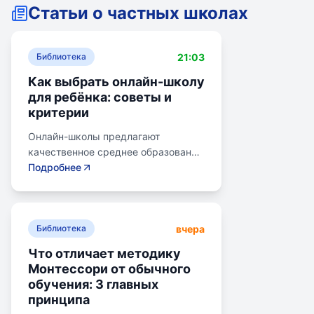
Статьи о частных школах
21:03
Библиотека
Как выбрать онлайн-школу
для ребёнка: советы и
критерии
Онлайн-школы предлагают
качественное среднее образование
без привязки к району. Важно
Подробнее
учитывать цели семьи, возраст
ребенка, уровень его
самостоятельности и
вчера
предпочитаемую нагрузку. Важно
Библиотека
проверить лицензию школы, чтобы
Что отличает методику
получить аттестат для поступления
Монтессори от обычного
в университет или колледж.
обучения: 3 главных
Онлайн-школы могут быть разными
принципа
по формату: с зачислением,