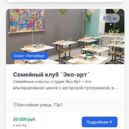
872 м
Санкт-Петербург
Семейный клуб `Эко-арт`
Семейные классы студии Эко Арт – это
альтернативная школа с авторской программой, в
основе которой лежит классическая методика
обучения, полагающаяся на ценностно-смысловой
Бассейная улица, 73к1
подход в воспитании. В основе наших приоритетов
лежит уверенность в уникальности каждого,
30 000 руб
любовь и полное принятие человеческой личности.
Подробнее
в месяц