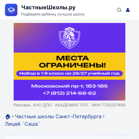
ЧастныеШколы.ру
👤
Подберите ребёнку лучшую школу
Реклама. АНО ДПО `АКАДЕМИЯ ТОП`. ИНН 7730257499
🏠
Частные школы Санкт-Петербурга
Лицей `Саша`