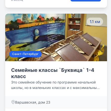
1.1 км
Санкт-Петербург
Семейные классы `Буквица` 1-4
класс
Это семейное обучение по программе начальной
школы, но в маленьких классах и с максимальным
вниманием и заботой для каждого ребёнка. Классы
созданы основателем детской студии чтения и
Варшавская, дом 23
каллиграфии `Буквица`, мамой двух дочерей,
имеющей десятилетний опыт семейного обучения.