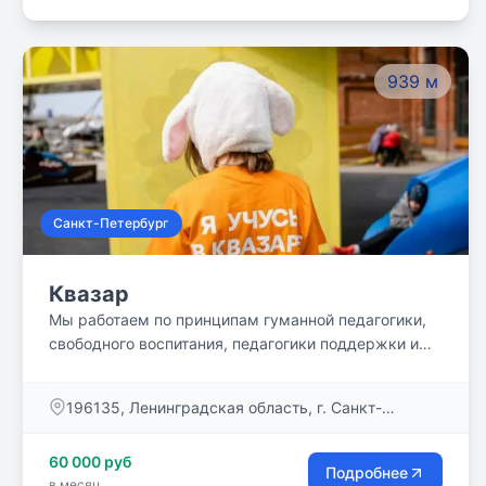
939 м
Санкт-Петербург
Квазар
Мы работаем по принципам гуманной педагогики,
свободного воспитания, педагогики поддержки и
сотрудничества. В процессе обучения используем
элементы неформального образования и
​196135, Ленинградская область, г. Санкт-
сингапурские методики, основанные на командных
Петербург, пр-кт Юрия Гагарина, д. 23
формах работы. Нам важно создать
60 000 руб
психологически комфортную среду в пространстве.
Подробнее
в месяц