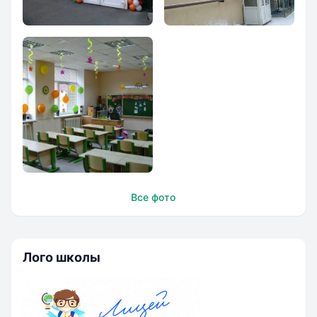
Лицей `Саша`
Лицей `Саша`
Лицей `Саша`
Все фото
Лого школы