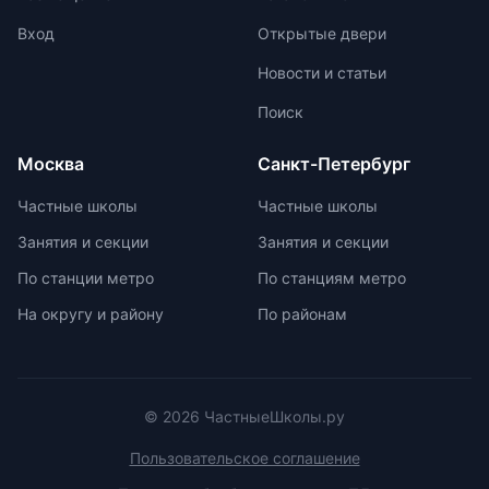
информации. Система Монтессори
предлагает отсутствие
Вход
Открытые двери
`неинтересных` предметов и
Новости и статьи
межпредметную взаимосвязь для
поддержания интереса к учебе.
Поиск
Монтессори-школы избегают
перегрузки информацией,
Москва
Санкт-Петербург
регулируя нагрузку в зависимости
от возрастных задач и
Частные школы
Частные школы
физиологических особенностей
Занятия и секции
Занятия и секции
учеников. Отсутствие страха перед
оценками и акцент на качественной
По станции метро
По станциям метро
оценке помогают детям развивать
На округу и району
По районам
свои навыки и интересы.
© 2026 ЧастныеШколы.ру
Пользовательское соглашение