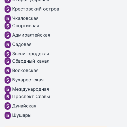
Крестовский остров
5
Чкаловская
5
Спортивная
5
Адмиралтейская
5
Садовая
5
Звенигородская
5
Обводный канал
5
Волковская
5
Бухарестская
5
Международная
5
Проспект Славы
5
Дунайская
5
Шушары
5