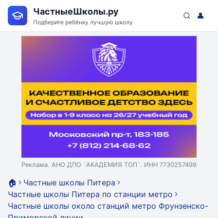
ЧастныеШколы.ру
👤
Подберите ребёнку лучшую школу
Реклама. АНО ДПО `АКАДЕМИЯ ТОП`. ИНН 7730257499
🏠
Частные школы Питера
Частные школы Питера по станции метро
Частные школы около станций метро Фрунзенско-
Приморской линии