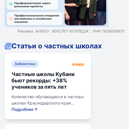
Реклама. АНПОО `ХЕКСЛЕТ КОЛЛЕДЖ`. ИНН 7839056670
Статьи о частных школах
вчера
Библиотека
Частные школы Кубани
бьют рекорды: +38%
учеников за пять лет
Количество обучающихся в частных
школах Краснодарского края
выросло на 38% за последние пять
Подробнее
лет. В 2024/2025 учебном году в
общеобразовательных школах
Кубани обучалось более 783 тыс.