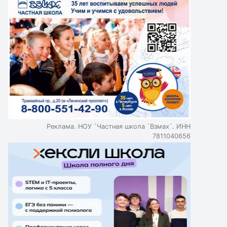
Реклама. НОУ `Частная школа `Взмах`. ИНН
7811040656