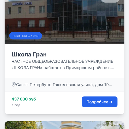
частная школа
Школа Гран
ЧАСТНОЕ ОБЩЕОБРАЗОВАТЕЛЬНОЕ УЧРЕЖДЕНИЕ
«ШКОЛА ГРАН» работает в Приморском районе г.
Санкт-Петербурга с 1993 года. Школа имеет
лицензию и аккредитацию, выдает аттестаты
Санкт-Петербург, Гаккелевская улица, дом 19
государственного образца. «ШКОЛА ГРАН» сегодня
литер а
– это высококвалицированные педагоги,
437 000 руб
малочисленные классы, использование
Подробнее
в год
современных педагогических методик,
инновационных технологий в образовательном
процессе, развитая система дополнительного
образования, увлекательные экскурсионные