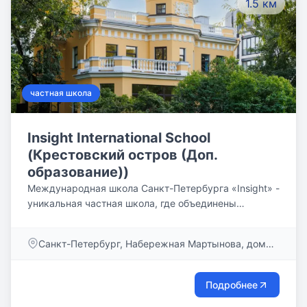
1.5 км
программы, подготовка к Кембриджским
экзаменам, индивидуальные образовательные
маршруты для старшеклассников и многое другое.
частная школа
Insight International School
(Крестовский остров (Доп.
образование))
Международная школа Санкт-Петербурга «Insight» -
уникальная частная школа, где объединены
качественное образование, соответствующее
строгим британским стандартам, и внимательное
Санкт-Петербург, Набережная Мартынова, дом
отношение к каждому ребёнку.
60
Подробнее