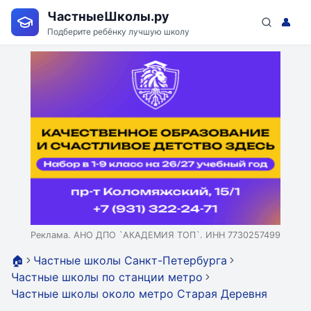
ЧастныеШколы.ру
👤
Подберите ребёнку лучшую школу
Реклама. АНО ДПО `АКАДЕМИЯ ТОП`. ИНН 7730257499
🏠
Частные школы Санкт-Петербурга
Частные школы по станции метро
Частные школы около метро Старая Деревня