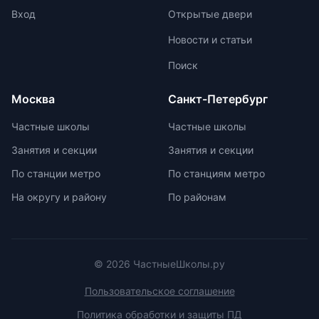
предлагает отсутствие
Вход
Открытые двери
`неинтересных` предметов и
Новости и статьи
межпредметную взаимосвязь для
поддержания интереса к учебе.
Поиск
Монтессори-школы избегают
перегрузки информацией,
Москва
Санкт-Петербург
регулируя нагрузку в зависимости
от возрастных задач и
Частные школы
Частные школы
физиологических особенностей
Занятия и секции
Занятия и секции
учеников. Отсутствие страха перед
оценками и акцент на качественной
По станции метро
По станциям метро
оценке помогают детям развивать
На округу и району
По районам
свои навыки и интересы.
© 2026 ЧастныеШколы.ру
Пользовательское соглашение
Политика обработки и защиты ПД