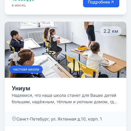
Подробнее
в месяц
2.2 км
частная школа
Униум
Надеемся, что наша школа станет для Ваших детей
большим, надёжным, тёплым и уютным домом, где
есть работа и отдых, праздники и будни, а самое
главное – добрые традиции. Мы надеемся создать
Санкт-Петебург, ул. Яхтенная д.10, корп. 1
их вместе!