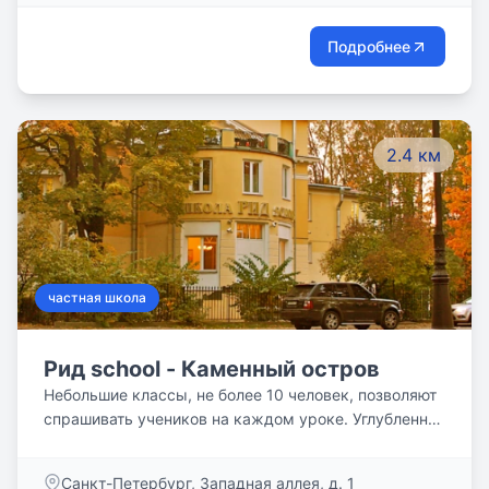
общеобразовательные уроки в первой половине дня
и занятия по индивидуальной траектории после
Подробнее
обеда. В Центре дополнительного образования
детям доступны дисциплины по трем
направлениям: наука, искусство и спорт. Курсы
развивают междисциплинарные навыки, учат
2.4 км
применять на практике знания.
частная школа
Рид school - Каменный остров
Небольшие классы, не более 10 человек, позволяют
спрашивать учеников на каждом уроке. Углубленно
изучаются английский язык и математика. Практика
с носителями. Уровень знания языка
Санкт-Петербург, Западная аллея, д. 1