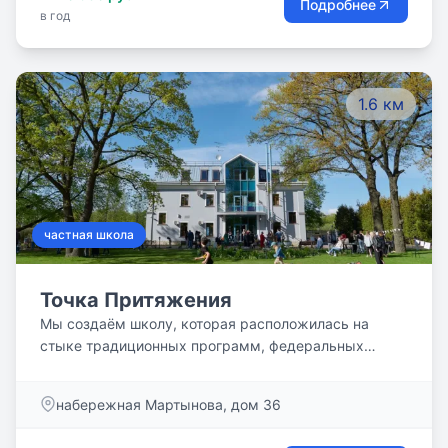
Подробнее
в год
1.6 км
частная школа
Точка Притяжения
Мы создаём школу, которая расположилась на
стыке традиционных программ, федеральных
стандартов и нового подхода к образованию,
безоценочной системы, следования за интересами
набережная Мартынова, дом 36
ребёнка.