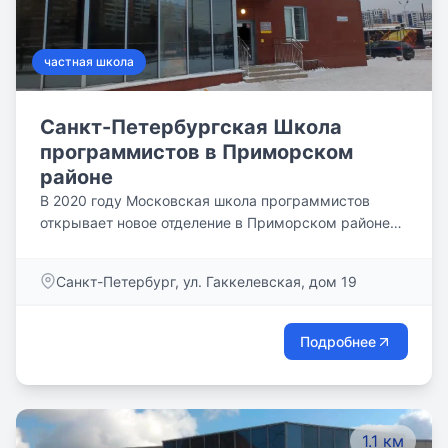
частная школа
Санкт-Петербургская Школа
программистов в Приморском
районе
В 2020 году Московская школа программистов
открывает новое отделение в Приморском районе
Санкт-Петербурга. Новое просторное отделение с
комфортными дизайнерскими классами с
Санкт-Петербург, ул. Гаккелевская, дом 19
современными проекторами, интерактивными
досками, ноутбуками, профессиональной
аппаратурой и комфортным пространством для
Подробнее
отдыха ждут школьников 3-10 классов.
1.1 км