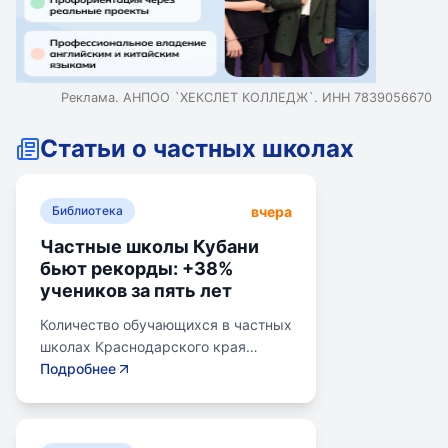
Реклама. АНПОО `ХЕКСЛЕТ КОЛЛЕДЖ`. ИНН 7839056670
Статьи о частных школах
вчера
Библиотека
Частные школы Кубани
бьют рекорды: +38%
учеников за пять лет
Количество обучающихся в частных
школах Краснодарского края
выросло на 38% за последние пять
Подробнее
лет. В 2024/2025 учебном году в
общеобразовательных школах
Кубани обучалось более 783 тыс.