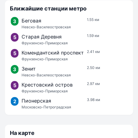
Ближайшие станции метро
1.55 км
Беговая
3
Невско-Василеостровская
1.59 км
Старая Деревня
5
Фрунзенско-Приморская
2.41 км
Комендантский проспект
5
Фрунзенско-Приморская
2.50 км
Зенит
3
Невско-Василеостровская
2.97 км
Крестовский остров
5
Фрунзенско-Приморская
3.98 км
Пионерская
2
Московско-Петроградская
На карте