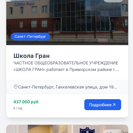
Санкт-Петербург
Школа Гран
ЧАСТНОЕ ОБЩЕОБРАЗОВАТЕЛЬНОЕ УЧРЕЖДЕНИЕ
«ШКОЛА ГРАН» работает в Приморском районе г.
Санкт-Петербурга с 1993 года. Школа имеет
лицензию и аккредитацию, выдает аттестаты
Санкт-Петербург, Гаккелевская улица, дом 19
государственного образца. «ШКОЛА ГРАН» сегодня
литер а
– это высококвалицированные педагоги,
437 000 руб
малочисленные классы, использование
Подробнее
в год
современных педагогических методик,
инновационных технологий в образовательном
процессе, развитая система дополнительного
образования, увлекательные экскурсионные