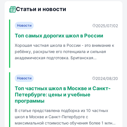
Статьи и новости
2025/07/02
Новости
Топ самых дорогих школ в России
Хорошая частная школа в России - это внимание к
ребёнку, раскрытие его потенциала и сильная
академическая подготовка. Британская
международная школа (BIS) предлагает
образование по российской и международной
программам с индивидуальным планом занятий
2024/08/20
Новости
для детей с недостаточным уровнем английского.
Топ частных школ в Москве и Санкт-
Пе...
Петербурге: цены и учебные
программы
В статье представлена подборка из 10 частных
школ в Москве и Санкт-Петербурге с
максимальной стоимостью обучения более 1 млн