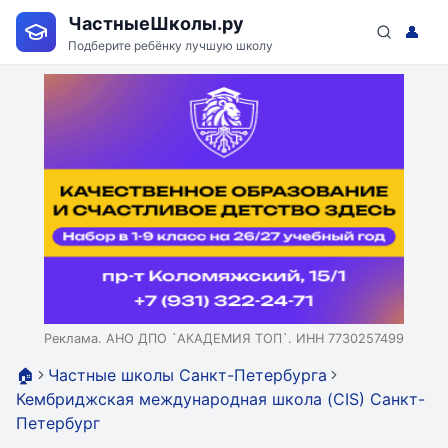
ЧастныеШколы.ру
👤
Подберите ребёнку лучшую школу
Реклама. АНО ДПО `АКАДЕМИЯ ТОП`. ИНН 7730257499
🏠
Частные школы Санкт-Петербурга
Кембриджская международная школа (CIS) Санкт-
Петербург