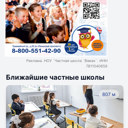
Реклама. НОУ `Частная школа `Взмах`. ИНН
7811040656
Ближайшие частные школы
807 м