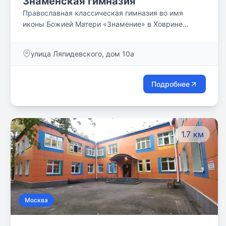
Знаменская гимназия
Православная классическая гимназия во имя
иконы Божией Матери «Знамение» в Ховрине
открыта по благословению Патриарха Московского
и Всея Руси Алексия II в 1993 году. В гимназии 120
улица Ляпидевского, дом 10а
учеников. Их обучают 30 учителей. Вероучительные
предметы преподают священники Русской
Православной Церкви. Наши выпускники —
Подробнее
студенты и аспиранты МГУ, ФА, ВГИК, МГОУ, РГГУ,
ГАСК, ПСТГУ и других частных школ. Лицензия
№040470 от 21.11.2019. Свидетельство о
Государственной аккредитации №004925 от
1.7 км
02.12.2019.
Москва