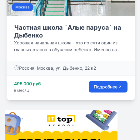
Москва
Частная школа `Алые паруса` на
Дыбенко
Хорошая начальная школа - это по сути один из
главных этапов в обучении ребёнка. Именно на
этом отрезке получения среднего образования у
детей закладываются основы знаний,
Россия, Москва, ул. Дыбенко, 22 к2
вырабатываются умения и навыки к обучению,
происходит развитие логического мышления.
495 000 руб
Отдавая детей в первый класс, родителям надо
Подробнее
в месяц
быть очень внимательными. Как показывает
практика, основы, заложенные в начальной школе,
во многом определяют дальнейшее развитие
ребёнка. Уютная обстановка и спокойная
атмосфера, созданные нашими педагогами,
располагают учеников к успешной мотивированной
учёбе. Мы всегда находим подход к каждому
ребёнку.