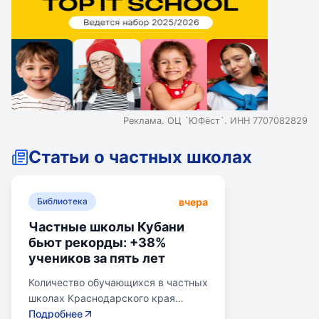
Реклама. ОЦ `ЮФёст`. ИНН 7707082829
Статьи о частных школах
вчера
Библиотека
Частные школы Кубани
бьют рекорды: +38%
учеников за пять лет
Количество обучающихся в частных
школах Краснодарского края
выросло на 38% за последние пять
Подробнее