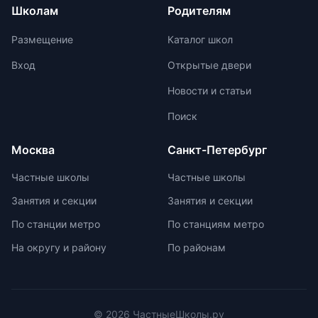
учитывает индивидуальные
Школам
Родителям
период перед принятием решения о
особенности ребенка и темп
выборе онлайн-школы.
получения и обработки
Размещение
Каталог школ
информации. Система Монтессори
предлагает отсутствие
Вход
Открытые двери
`неинтересных` предметов и
Новости и статьи
межпредметную взаимосвязь для
поддержания интереса к учебе.
Поиск
Монтессори-школы избегают
перегрузки информацией,
Москва
Санкт-Петербург
регулируя нагрузку в зависимости
от возрастных задач и
Частные школы
Частные школы
физиологических особенностей
Занятия и секции
Занятия и секции
учеников. Отсутствие страха перед
оценками и акцент на качественной
По станции метро
По станциям метро
оценке помогают детям развивать
На округу и району
По районам
свои навыки и интересы.
© 2026 ЧастныеШколы.ру