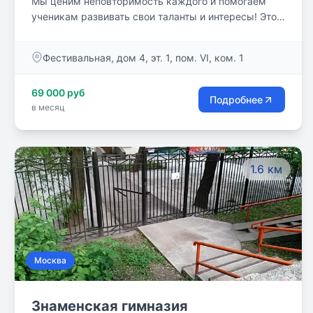
Мы ценим неповторимость каждого и помогаем
ученикам развивать свои таланты и интересы! Это
способствует формированию личности и
раскрытию потенциала каждого ребёнка.
Фестивальная, дом 4, эт. 1, пом. VI, ком. 1
Индивидуальность каждого ученика — это наше
общее богатство.
69 000 руб
Подробнее
в месяц
1.6 км
Москва
Знаменская гимназия