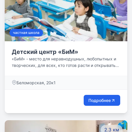
инновационные методики, наши педагоги не только
передают ученикам знания, но и формируют в них
креативность и мотивацию к дальнейшему
образованию.
частная школа
Детский центр «БиМ»
«БиМ» - место для неравнодушных, любопытных и
творческих, для всех, кто готов расти и открывать
новое в себе и в мире.
Беломорская, 20к1
Подробнее
2.3 км