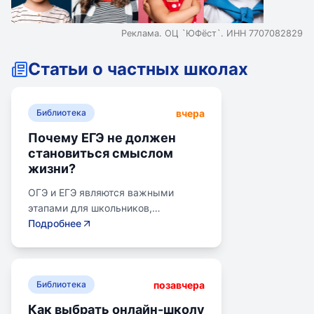
Реклама. ОЦ `ЮФёст`. ИНН 7707082829
Статьи о частных школах
вчера
Библиотека
Почему ЕГЭ не должен
становиться смыслом
жизни?
ОГЭ и ЕГЭ являются важными
этапами для школьников,
готовящихся к переходу на
Подробнее
следующий этап образования.
Эпишкола предлагает подготовку к
экзаменам, учитывая задачи
позавчера
старшего подросткового и
Библиотека
юношеского возраста. Школа
Как выбрать онлайн-школу