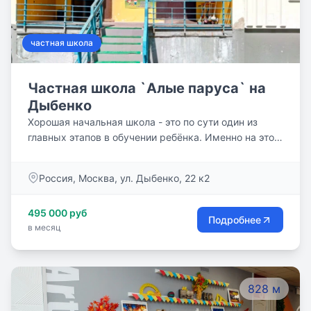
частная школа
Частная школа `Алые паруса` на
Дыбенко
Хорошая начальная школа - это по сути один из
главных этапов в обучении ребёнка. Именно на этом
отрезке получения среднего образования у детей
закладываются основы знаний, вырабатываются
Россия, Москва, ул. Дыбенко, 22 к2
умения и навыки к обучению, происходит развитие
логического мышления. Отдавая детей в первый
495 000 руб
класс, родителям надо быть очень внимательными.
Подробнее
в месяц
Как показывает практика, основы, заложенные в
начальной школе, во многом определяют
дальнейшее развитие ребёнка. Уютная обстановка и
спокойная атмосфера, созданные нашими
828 м
педагогами, располагают учеников к успешной
мотивированной учёбе. Мы всегда находим подход