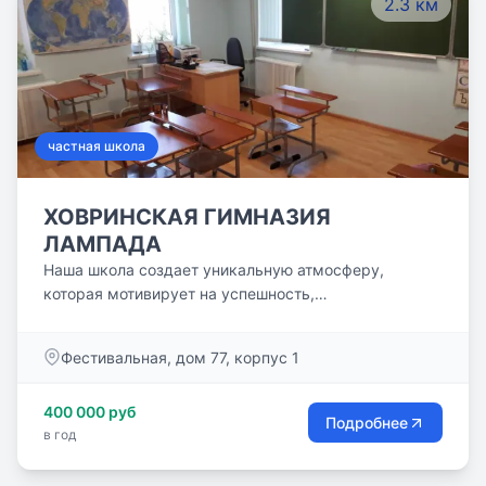
2.3 км
частная школа
ХОВРИНСКАЯ ГИМНАЗИЯ
ЛАМПАДА
Наша школа создает уникальную атмосферу,
которая мотивирует на успешность,
результативность, выстраивание позитивного
взаимодействия. Приглашаем ваших детей в
Фестивальная, дом 77, корпус 1
уникальное образовательное пространство, где
сочетаются лучшие традиции русской православной
400 000 руб
культуры и современные методы обучения!
Подробнее
в год