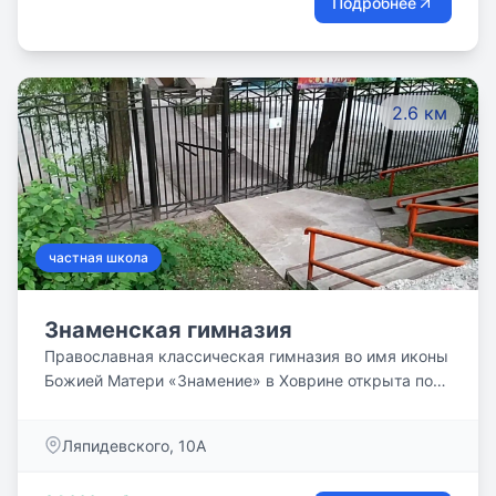
Подробнее
МГУ, ФА, ВГИК, МГОУ, РГГУ, ГАСК, ПСТГУ и других
частных школ. Лицензия №040470 от 21.11.2019.
Свидетельство о Государственной аккредитации
№004925 от 02.12.2019.
2.6 км
частная школа
Знаменская гимназия
Православная классическая гимназия во имя иконы
Божией Матери «Знамение» в Ховрине открыта по
благословению Патриарха Московского и Всея Руси
Алексия II в 1993 году. В гимназии 120 учеников. Их
Ляпидевского, 10А
обучают 30 учителей. Вероучительные предметы
преподают священники Русской Православной