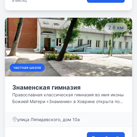
в месяц
2.6 км
частная школа
Знаменская гимназия
Православная классическая гимназия во имя иконы
Божией Матери «Знамение» в Ховрине открыта по
благословению Патриарха Московского и Всея Руси
Алексия II в 1993 году. В гимназии 120 учеников. Их
улица Ляпидевского, дом 10а
обучают 30 учителей. Вероучительные предметы
преподают священники Русской Православной
Церкви. Наши выпускники — студенты и аспиранты