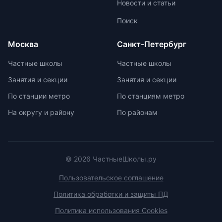
Новости и статьи
больше внимания каждому
ученику. Частные школы
Поиск
предлагают широкий спектр
внеурочных возможностей для
Москва
Санкт-Петербург
развития ребенка. При выборе
частной школы необходимо
Частные школы
Частные школы
учитывать ее преимущества и
Занятия и секции
Занятия и секции
недостатки, а также финансовые
возможности семьи. Важно
По станции метро
По станциям метро
проверить наличие
На округу и району
По районам
образовательной лицензии и
государственной аккредитации,
изучить репутацию школы и
условия договора об оказании
платных образовательных услуг.
© 2026 ЧастныеШколы.ру
Пользовательское соглашение
Политика обработки и защиты ПД
Политика использования Cookies