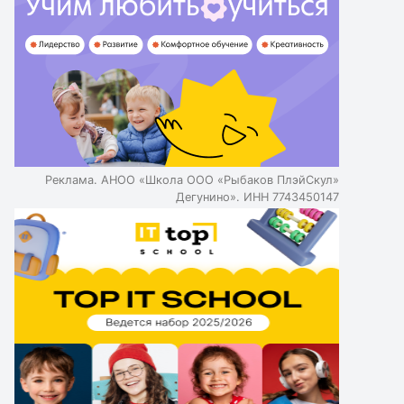
Реклама. АНОО «Школа ООО «Рыбаков ПлэйСкул»
Дегунино». ИНН 7743450147