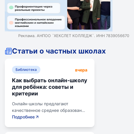
Реклама. АНПОО `ХЕКСЛЕТ КОЛЛЕДЖ`. ИНН 7839056670
Статьи о частных школах
вчера
Библиотека
Как выбрать онлайн-школу
для ребёнка: советы и
критерии
Онлайн-школы предлагают
качественное среднее образование
без привязки к району. Важно
Подробнее
учитывать цели семьи, возраст
ребенка, уровень его