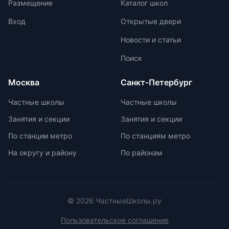
Размещение
Каталог школ
возможности семьи. Важно
быть прочным, с дышащей
проверить наличие
подкладкой, водоотталкивающей
Вход
Открытые двери
образовательной лицензии и
пропиткой и светоотражателями.
Новости и статьи
государственной аккредитации,
При выборе ранца проверяйте
изучить репутацию школы и
маркировку с указанием
Поиск
условия договора об оказании
возрастной категории.
платных образовательных услуг.
Москва
Санкт-Петербург
Частные школы
Частные школы
Занятия и секции
Занятия и секции
По станции метро
По станциям метро
На округу и району
По районам
© 2026 ЧастныеШколы.ру
Пользовательское соглашение