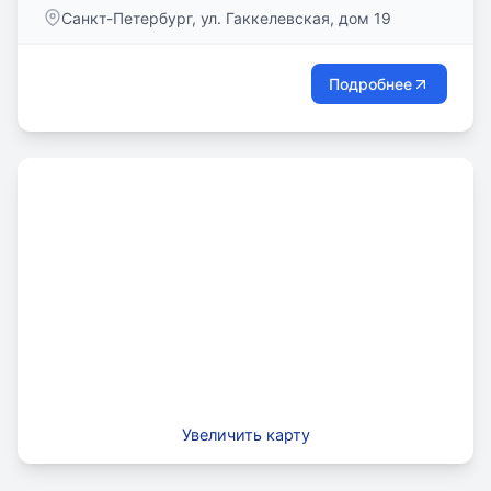
комфортными дизайнерскими классами с
Санкт-Петербург, ул. Гаккелевская, дом 19
современными проекторами, интерактивными
досками, ноутбуками, профессиональной
аппаратурой и комфортным пространством для
Подробнее
отдыха ждут школьников 3-10 классов.
Увеличить карту