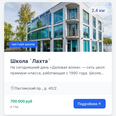
2.4 км
частная школа
Школа `Лахта`
На сегодняшний день «Деловая волна» — сеть школ
премиум-класса, работающая с 1990 года. Школа
Лахта это: Сочетание Федерального
государственного и Британского образовательных
Лахтинский пр., д. 40/2
стандартов, изучение второго иностранного языка с
5 класса, занятия большим теннисом на
700 000 руб
профессиональных кортах, квалифицированный
Подробнее
в год
педагогический состав, комфортная
образовательная среда в просторных оснащенных