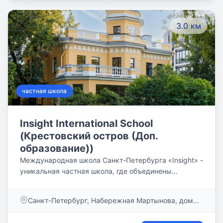
классах, охраняемая территория в береговой зоне
Финского залива
3.0 км
частная школа
Insight International School
(Крестовский остров (Доп.
образование))
Международная школа Санкт-Петербурга «Insight» -
уникальная частная школа, где объединены
качественное образование, соответствующее
строгим британским стандартам, и внимательное
Санкт-Петербург, Набережная Мартынова, дом
отношение к каждому ребёнку.
60