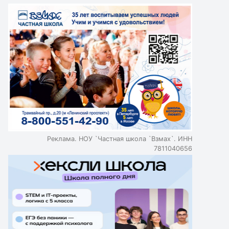
Реклама. НОУ `Частная школа `Взмах`. ИНН
7811040656