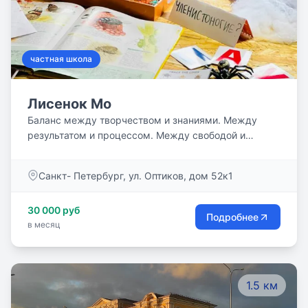
частная школа
Лисенок Мо
Баланс между творчеством и знаниями. Между
результатом и процессом. Между свободой и
правилами, границами. Между модными
направлениями и научной педагогикой.
Санкт- Петербург, ул. Оптиков, дом 52к1
Непрерывное развитие в психологическом
комфорте.
30 000 руб
Подробнее
в месяц
1.5 км