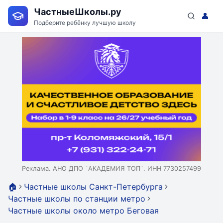
ЧастныеШколы.ру
👤
Подберите ребёнку лучшую школу
Реклама. АНО ДПО `АКАДЕМИЯ ТОП`. ИНН 7730257499
🏠
Частные школы Санкт-Петербурга
Частные школы по станции метро
Частные школы около метро Беговая