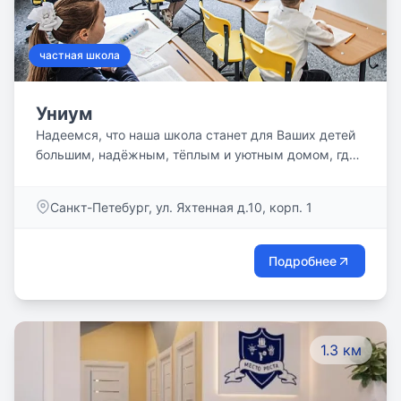
частная школа
Униум
Надеемся, что наша школа станет для Ваших детей
большим, надёжным, тёплым и уютным домом, где
есть работа и отдых, праздники и будни, а самое
главное – добрые традиции. Мы надеемся создать
Санкт-Петебург, ул. Яхтенная д.10, корп. 1
их вместе!
Подробнее
1.3 км