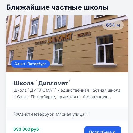
Ближайшие частные школы
654 м
Санкт-Петербург
Школа `Дипломат`
Школа `ДИПЛОМАТ` - единственная частная школа
в Санкт-Петербурге, принятая в `Ассоциацию
лучших школ России`!!! Наша школа первая в
городе Петербурге (возможно, и в России) подняла
Санкт-Петербург, Мясная улица, 11
вопрос о том, что интеллектуальный результат
обучения (измеряемый оценками, дипломами,
693 000 руб
грамотами победителей) очень во многом зависит
Подробнее