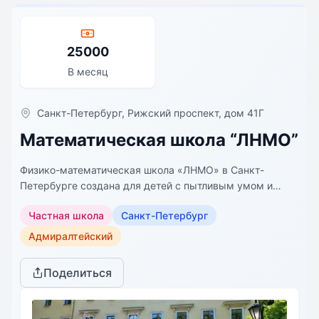
25000
В месяц
Санкт-Петербург, Рижский проспект, дом 41Г
Математическая школа “ЛНМО”
Физико-математическая школа «ЛНМО» в Санкт-
Петербурге создана для детей с пытливым умом и
желанием систематизировать информацию, которые
Частная школа
Санкт-Петербург
тщательно проникают в суть явлений. Созданная в
нашем учебном заведении система обучения позволяет
Адмиралтейский
быстро достичь первых успехов в науке.
Поделиться