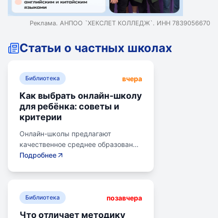
Реклама. АНПОО `ХЕКСЛЕТ КОЛЛЕДЖ`. ИНН 7839056670
Статьи о частных школах
вчера
Библиотека
Как выбрать онлайн-школу
для ребёнка: советы и
критерии
Онлайн-школы предлагают
качественное среднее образование
без привязки к району. Важно
Подробнее
учитывать цели семьи, возраст
ребенка, уровень его
самостоятельности и
позавчера
предпочитаемую нагрузку. Важно
Библиотека
проверить лицензию школы, чтобы
Что отличает методику