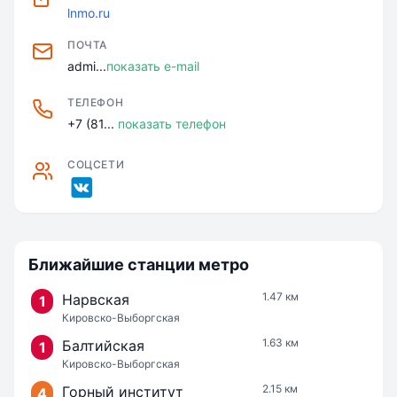
скрывают кинематографисты); •
lnmo.ru
использование в методике обучения
ПОЧТА
практики преподавания в вузе (автор
admi...
показать e-mail
курса сможет компетентно ответить
на вопросы поступления и обучения);
ТЕЛЕФОН
• неповторимые выезды на реальные
+7 (81...
показать телефон
съёмочные объекты.
СОЦСЕТИ
Ближайшие станции метро
1.47 км
Нарвская
1
Кировско-Выборгская
1.63 км
Балтийская
1
Кировско-Выборгская
2.15 км
Горный институт
4