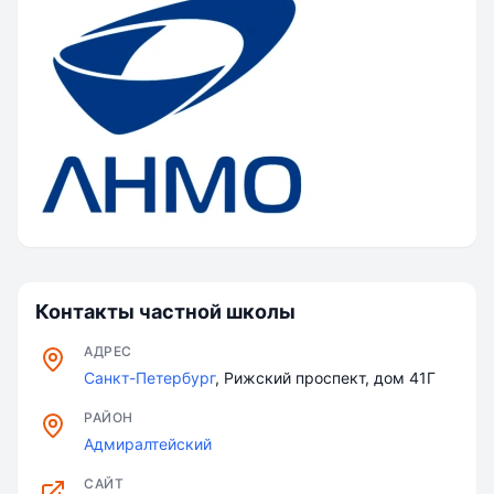
на детей 13 лет и старше. В течение
без формул. Понять, как работает
курса школьники познакомятся с
магия нашего мира; 2. Научиться
направлениями работы в кино и
использовать подручные предметы
кинопрофессиями, попробуют себя в
для решения практических задач; 3.
одной из ролей и будут снимать
Научиться разговаривать
собственные короткометражные
инженерным языком эскизов - всё
работы. Таким образом, участники
это на нашем кружке!
приобретут как теоретические
знания в сфере киноискусства, так и
практические навыки съёмочного
процесса. Уникальность курса
составляют такие факторы как: •
Контакты частной школы
современная и актуальная тема
кинопроизводства; • совмещение
АДРЕС
теоретических и практических
Санкт-Петербург
, Рижский проспект, дом 41Г
навыков; • честная и открытая
РАЙОН
стратегия обучения (участники
Адмиралтейский
узнают тайны и «секретики»
производства, которые, как правило,
САЙТ