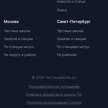
Новости и статьи
государственной аккредитации,
При выборе ранца проверяйте
изучить репутацию школы и
маркировку с указанием
Поиск
условия договора об оказании
возрастной категории.
платных образовательных услуг.
Москва
Санкт-Петербург
Частные школы
Частные школы
Занятия и секции
Занятия и секции
По станции метро
По станциям метро
На округу и району
По районам
© 2026 ЧастныеШколы.ру
Пользовательское соглашение
Политика обработки и защиты ПД
Политика использования Cookies