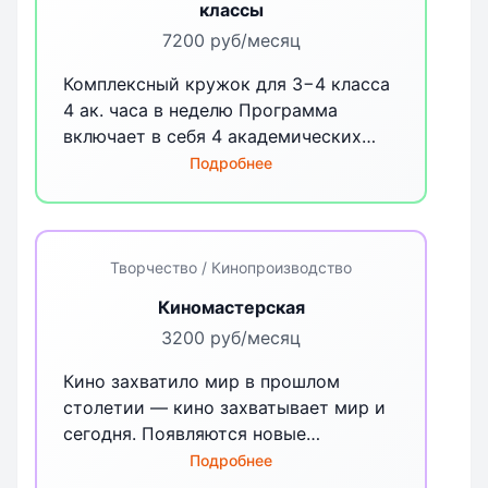
классы
кружке помогут на начальном этапе
7200 руб/месяц
тем, кто планирует поступать на IT-
направление.
Комплексный кружок для 3−4 класса
4 ак. часа в неделю Программа
включает в себя 4 академических
часа 1 раз в неделю: Русский язык (1
Подробнее
ак.ч), Анализ текста (1 ак.ч.),
Математика (2 ак.ч.). Интенсив
направлен на подготовку к
вступительным испытаниям ЛНМО.
Творчество / Кинопроизводство
Киномастерская
3200 руб/месяц
Кино захватило мир в прошлом
столетии — кино захватывает мир и
сегодня. Появляются новые
технические возможности, эффекты,
Подробнее
виды монтажа, способы построения