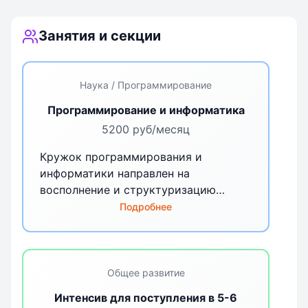
Занятия и секции
Наука / Программирование
Программирование и информатика
5200 руб/месяц
Кружок программирования и
информатики направлен на
восполнение и структуризацию
начальных знаний детей в IT-области.
Подробнее
На занятиях дети будут получать
теоретические знания и сразу же
проверять их на практике. В ходе
учебного процесса будет затронута
Общее развитие
логика, системы счисления и основы
Интенсив для поступления в 5-6
программирования. Занятия на этом