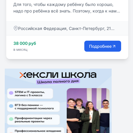
Для того, чтобы каждому ребёнку было хорошо,
надо про ребёнка всё знать. Поэтому, когда к нам
приходят новые дети, с ними сразу же беседуют
наш доктор Светлана Станиславовна, психолог
Российская Федерация, Санкт-Петербург, 21
Ольга Алексеевна, логопед Ольга Викторовна,
линия В.О., дом 16 к. 3.
завуч Светлана Петровна. Я слышал однажды, как
38 000 руб
они посовещались и сказали про одного ребёнка –
Подробнее
в месяц
«Наш человек»! У «Человечка» есть 5 «самых»:
самое удобное, самое важное, самое необходимое,
самое интересное и самое самое.