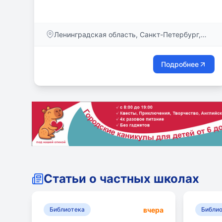
образовательных и досуговых программ для
детей от 4 до 15 лет, командой
высокопрофессиональных педагогов и
Ленинградская область, Санкт-Петербург,
специалистов, доброжелательной и творческой
Большой пр., дом 83
атмосферой!
Подробнее
Статьи о частных школах
вчера
Библиотека
Библи