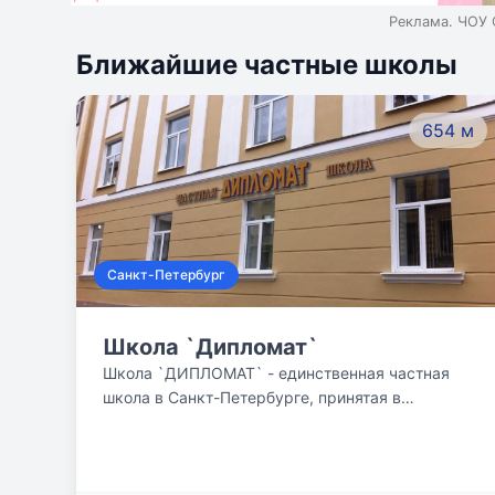
Реклама. ЧОУ 
Ближайшие частные школы
654 м
Санкт-Петербург
Школа `Дипломат`
Школа `ДИПЛОМАТ` - единственная частная
школа в Санкт-Петербурге, принятая в
`Ассоциацию лучших школ России`!!! Наша
школа первая в городе Петербурге (возможно,
и в России) подняла вопрос о том, что
интеллектуальный результат обучения