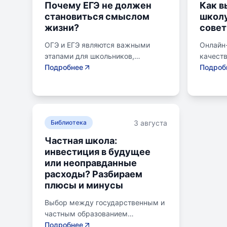
Почему ЕГЭ не должен
Как в
становиться смыслом
школу
жизни?
совет
ОГЭ и ЕГЭ являются важными
Онлайн
этапами для школьников,
качест
готовящихся к переходу на
Подробнее
образов
Подроб
следующий этап образования.
району.
Эпишкола предлагает подготовку
семьи, 
к экзаменам, учитывая задачи
его сам
старшего подросткового и
предпо
3 августа
юношеского возраста. Школа
Библиотека
провер
помогает детям развивать
получит
Частная школа:
личностные навыки, получать
поступл
инвестиция в будущее
опыт самоопределения и
коллед
или неоправданные
выбирать профессию. В
быть ра
расходы? Разбираем
программе школы уделяется
зачисл
плюсы и минусы
внимание базовым знаниям,
образов
учебным навыкам и углубленным
самост
Выбор между государственным и
спецкурсам. В школе
индиви
частным образованием
предусмотрены часы для
Онлайн
становится важной дилеммой для
Подробнее