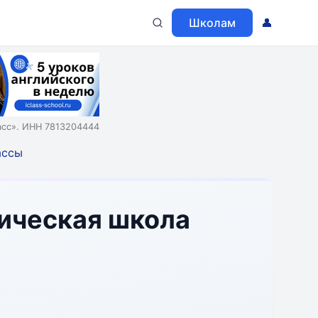
Школам
👤
асс». ИНН 7813204444
ассы
тическая школа