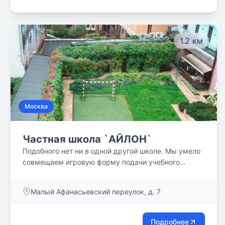
1.2 км
Москва
Частная школа `АЙЛОН`
Подобного нет ни в одной другой школе. Мы умело
совмещаем игровую форму подачи учебного
материала с процессом обучения, классические
программы с авторскими разработками, любую
Малый Афанасьевский переулок, д. 7
творческую или физическую деятельность с
иностранными языками. Детям нравится такой
формат занятий. Они с удовольствием посещают
Подробнее