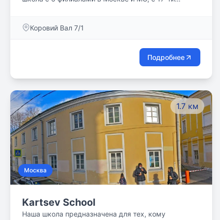
летним опытом работы. Обучение и развитие
ребенка происходит на английском языке в
Коровий Вал 7/1
соответствиии с британской государственной
программой раннего развития - Early Years
Foundation Stage с 2 до 5 лет и English National
Подробнее
Primary Curriculum - с 5 до 11 лет. Важно отметить,
что английский язык в ENS является не только
естественным средством общения, но и
инструментом обучения и познания. На русском
1.7 км
языке программа представлена подготовкой к
школе и программой начальной школы согласно
ФГОС РФ. Программа позволяет в любом возрасте
легко адаптировать ребенка к дальнейшему
обучению - как в международных, так и в
российский школах.
Москва
Kartsev School
Наша школа предназначена для тех, кому