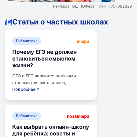
Реклама. ОЦ `ЮФёст`. ИНН 7707082829
Статьи о частных школах
вчера
Библиотека
Почему ЕГЭ не должен
становиться смыслом
жизни?
ОГЭ и ЕГЭ являются важными
этапами для школьников,
готовящихся к переходу на
Подробнее
следующий этап образования.
Эпишкола предлагает подготовку к
экзаменам, учитывая задачи
позавчера
старшего подросткового и
Библиотека
юношеского возраста. Школа
Как выбрать онлайн-школу
помогает детям развивать
для ребёнка: советы и
личностные навыки, получать опыт