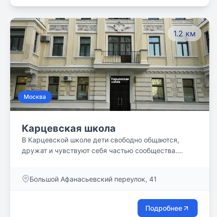
1.2 км
Москва
Карцевская школа
В Карцевской школе дети свободно общаются,
дружат и чувствуют себя частью сообщества.
Здесь поощряется инициатива, любопытство и
естественное желание задавать вопросы — без
Большой Афанасьевский переулок, 41
страха ошибиться и показаться `неудобным`.
Подробнее