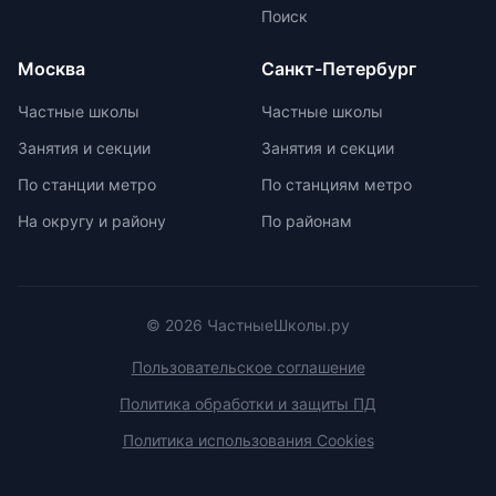
ученику. Частные школы
Поиск
предлагают широкий спектр
внеурочных возможностей для
Москва
Санкт-Петербург
развития ребенка. При выборе
частной школы необходимо
Частные школы
Частные школы
учитывать ее преимущества и
Занятия и секции
Занятия и секции
недостатки, а также финансовые
возможности семьи. Важно
По станции метро
По станциям метро
проверить наличие
На округу и району
По районам
образовательной лицензии и
государственной аккредитации,
изучить репутацию школы и
условия договора об оказании
платных образовательных услуг.
© 2026 ЧастныеШколы.ру
Пользовательское соглашение
Политика обработки и защиты ПД
Политика использования Cookies