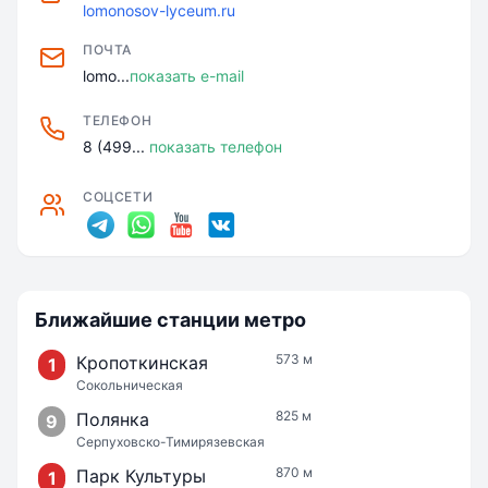
lomonosov-lyceum.ru
ПОЧТА
lomo...
показать e-mail
ТЕЛЕФОН
8 (499...
показать телефон
СОЦСЕТИ
Ближайшие станции метро
573 м
Кропоткинская
1
Сокольническая
825 м
Полянка
9
Серпуховско-Тимирязевская
870 м
Парк Культуры
1