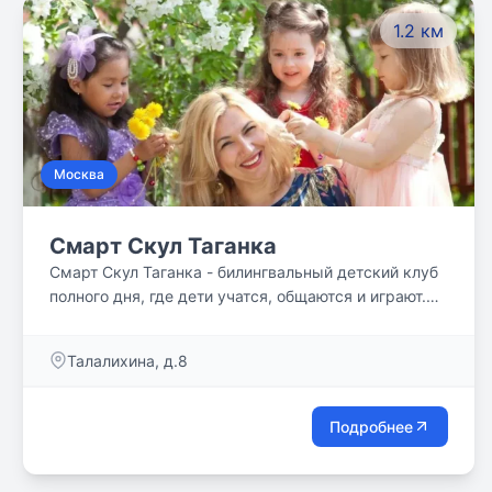
1.2 км
Москва
Смарт Скул Таганка
Смарт Скул Таганка - билингвальный детский клуб
полного дня, где дети учатся, общаются и играют.
Наши дети растут в уважительной, дружелюбной
среде. Нам доверяют самое ценное!
Талалихина, д.8
Подробнее