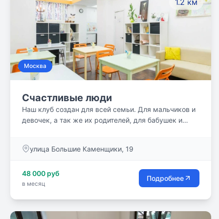
1.2 км
Москва
Счастливые люди
Наш клуб создан для всей семьи. Для мальчиков и
девочек, а так же их родителей, для бабушек и
дедушек и всех друзей семьи. «Счастливые люди»
совмещают под одной крышей различные
улица Большие Каменщики, 19
направления: творчество, движение и, конечно,
общение, которое так важно для семьи.
48 000 руб
Подробнее
в месяц