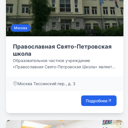
Москва
Православная Свято-Петровская
школа
Образовательное частное учреждение
«Православная Свято-Петровская Школа» является
некоммерческим негосударственным
образовательным учреждением, призванным
Москва Тессинский пер., д. 3
обеспечить высокий уровень образования, в
обязательном порядке включающего базисный
компонент образования, развитие индивидуальных
Подробнее
способностей детей, а также их нравственное,
духовное и гражданское воспитание на основе
лучших традиций Православия, отечественной и
мировой культуры.