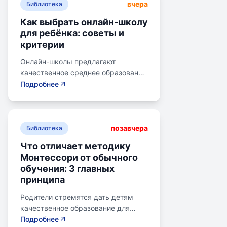
вчера
Библиотека
Как выбрать онлайн-школу
для ребёнка: советы и
критерии
Онлайн-школы предлагают
качественное среднее образование
без привязки к району. Важно
Подробнее
учитывать цели семьи, возраст
ребенка, уровень его
самостоятельности и
позавчера
предпочитаемую нагрузку. Важно
Библиотека
проверить лицензию школы, чтобы
Что отличает методику
получить аттестат для поступления
Монтессори от обычного
в университет или колледж.
обучения: 3 главных
Онлайн-школы могут быть разными
принципа
по формату: с зачислением,
семейное образование, онлайн-
Родители стремятся дать детям
курсы, самостоятельная
качественное образование для
платформа, индивидуальный
лучшего будущего. Обучение по
Подробнее