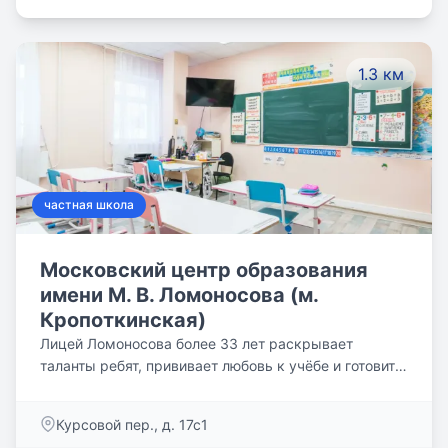
неструктурные -Ребенок опережает в обучении
своих одноклассников -Если Ваш ребенок находится
на семейной форме обучения, и Вы хотите
1.3 км
образовываться вместе с ним самостоятельно -Если
Ваш ребенок обучается дистанционно, а у Вас нет
возможности быть с ним рядом для контроля
процесса обучения
частная школа
Московский центр образования
имени М. В. Ломоносова (м.
Кропоткинская)
Лицей Ломоносова более 33 лет раскрывает
таланты ребят, прививает любовь к учёбе и готовит
новую элиту России, помогая обрести своё
призвание в профессии.
Курсовой пер., д. 17с1