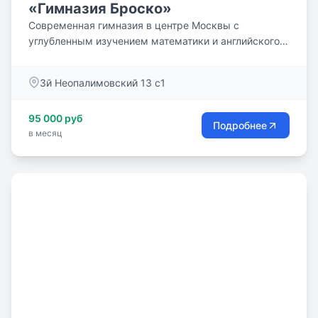
«Гимназия Броско»
Современная гимназия в центре Москвы с
углубленным изучением математики и английского
языка по программе «Cambridge English».
Билингвальное образование - ключевой элемент
3й Неопалимовский 13 с1
нашего образовательного подхода. Оно позволяет
детям не только свободно владеть английским
95 000 руб
языком, но и использовать его как средство
Подробнее
в месяц
активного общения и уверенной самореализации в
современном мире.