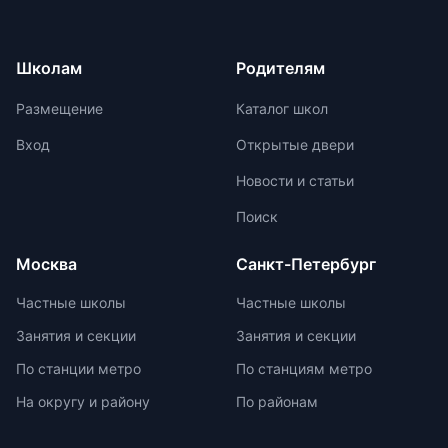
регулируя нагрузку в зависимости
для страны. Российские школьники
от возрастных задач и
ежегодно демонстрируют высокие
физиологических особенностей
результаты на международных
Школам
Родителям
учеников. Отсутствие страха перед
олимпиадах. Путь к
оценками и акцент на качественной
международной олимпиаде
Размещение
Каталог школ
оценке помогают детям развивать
начинается с национальных
свои навыки и интересы.
соревнований, включая школьные,
Вход
Открытые двери
муниципальные, региональные и
Новости и статьи
заключительные этапы
Всероссийской олимпиады
Поиск
школьников. Подготовка к
олимпиадам включает учебно-
Москва
Санкт-Петербург
тренировочные сборы,
интенсивные занятия, практикумы,
Частные школы
Частные школы
лекции, разборы задач и
Занятия и секции
Занятия и секции
индивидуальные консультации.
Участие в международных
По станции метро
По станциям метро
олимпиадах помогает получить
На округу и району
По районам
новый опыт, пройти серьезную
подготовку и пообщаться с