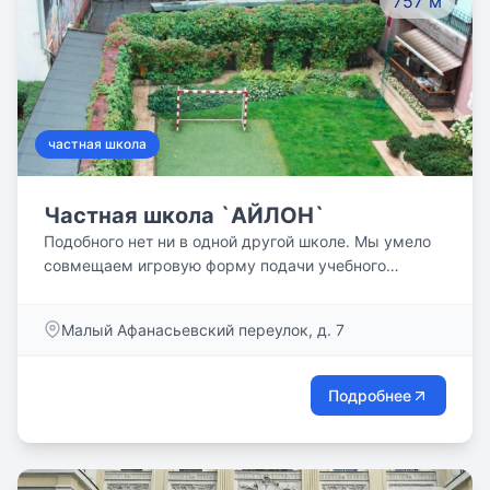
757 м
частная школа
Частная школа `АЙЛОН`
Подобного нет ни в одной другой школе. Мы умело
совмещаем игровую форму подачи учебного
материала с процессом обучения, классические
программы с авторскими разработками, любую
Малый Афанасьевский переулок, д. 7
творческую или физическую деятельность с
иностранными языками. Детям нравится такой
формат занятий. Они с удовольствием посещают
Подробнее
уроки, проводят время весело и с пользой.