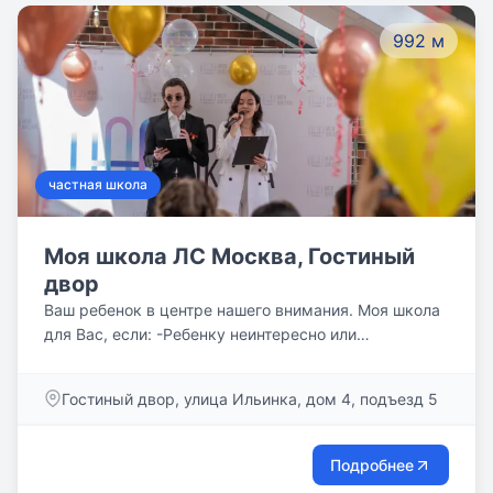
992 м
частная школа
Моя школа ЛС Москва, Гостиный
двор
Ваш ребенок в центре нашего внимания. Моя школа
для Вас, если: -Ребенку неинтересно или
некомфортно обучаться в обычной школе -Много
времени и сил уходит на выполнение домашки дома
Гостиный двор, улица Ильинка, дом 4, подъезд 5
-Ребенок занимается профессиональным спортом и
участвует в соревнованиях -Ребенок часто
отсутствует в школе из-за слабого иммунитета -У
Подробнее
ребенка много пробелов в знаниях или знания