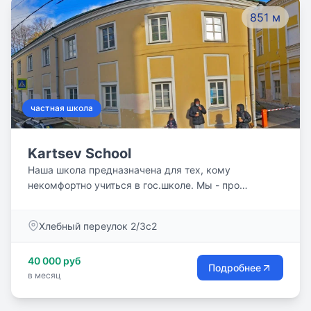
851 м
частная школа
Kartsev School
Наша школа предназначена для тех, кому
некомфортно учиться в гос.школе. Мы - про
качественное образование, благоприятную среду
обучения, углублённое изучение математики и
Хлебный переулок 2/3с2
иностранных языков, партнёрское взаимодействие
между учителем и родителями, заботу о ребёнке,
40 000 руб
привитие интереса и мотивации учиться. Наша
Подробнее
в месяц
небольшая школа - одна большая семья,
объединённая общими ценностями и интересами.