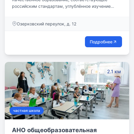
российским стандартам, углублённое изучение
английского языка и ряда предметов на английском
языке с преподавателями-носителями языка,
Озерковский переулок, д. 12
всестороннее развитие и комфортное воспитание
учащихся, подготовка к поступлению как в
российские, так и в зарубежные вузы – всё это
Подробнее
школа-пансион Malta Crown. В период обучения
наши ученики проживают на уютной территории в
тихом маленьком городе солнечного европейского
острова Мальта на набережной Средиземного моря.
2.1 км
частная школа
АНО общеобразовательная