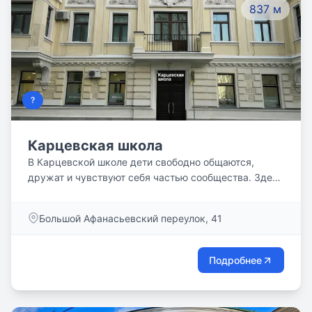
837 м
?
Карцевская школа
В Карцевской школе дети свободно общаются,
дружат и чувствуют себя частью сообщества. Здесь
поощряется инициатива, любопытство и
естественное желание задавать вопросы — без
Большой Афанасьевский переулок, 41
страха ошибиться и показаться `неудобным`.
Подробнее