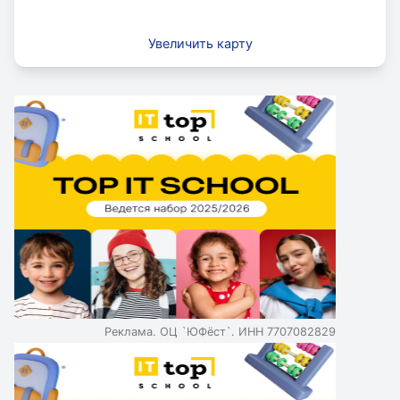
Увеличить карту
Реклама. ОЦ `ЮФёст`. ИНН 7707082829