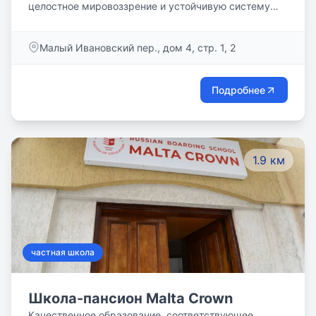
целостное мировоззрение и устойчивую систему
духовных ценностей, хранимых Россией
столетиями, дать теоретические и практические
Малый Ивановский пер., дом 4, стр. 1, 2
знания, которые позволят реализовать свои
способности и личностный потенциал.
Подробнее
1.9 км
частная школа
Школа-пансион Malta Crown
Качественное образование, соответствующее