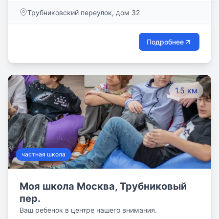
счастливым и радостным, получая знания,
Трубниковский переулок, дом 32
приобретая опыт и творчески развиваясь в Lancman
School.
Подробнее
1.5 км
частная школа
Моя школа Москва, Трубниковый
пер.
Ваш ребенок в центре нашего внимания.