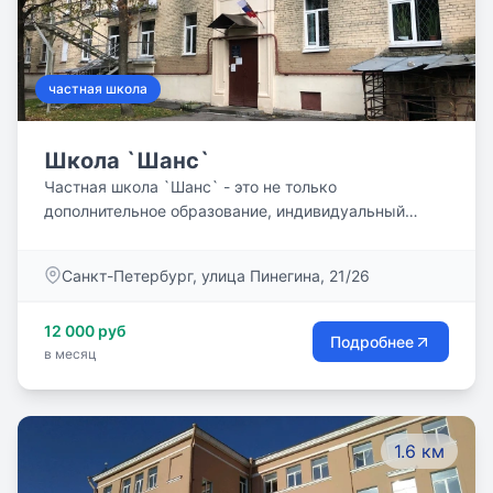
частная школа
Школа `Шанс`
Частная школа `Шанс` - это не только
дополнительное образование, индивидуальный
подход к каждому ребенку, но и индивидуальное
расписание занятий, возможность выбора педагога
Санкт-Петербург, улица Пинегина, 21/26
и времени обучения. Обучение в нашей школе
помогает Вашему ребенку стать самостоятельным,
12 000 руб
общительным и успешным человеком. Выбирая
Подробнее
в месяц
частную школу для Вашего ребенка - загляните к
нам!
1.6 км