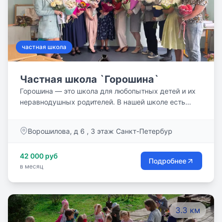
частная школа
Частная школа `Горошина`
Горошина — это школа для любопытных детей и их
неравнодушных родителей. В нашей школе есть
место классическим урокам и необычным
тематическим погружения, весёлым прогулкам и
Ворошилова, д 6 , 3 этаж Санкт-Петербур
душевным беседам на тьюторском часе.
42 000 руб
Подробнее
в месяц
3.3 км