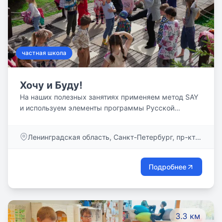
частная школа
Хочу и Буду!
На наших полезных занятиях применяем метод SAY
и используем элементы программы Русской
Классической Школы. На всех площадках - носители
языка. Английский в `Хочу и Буду!` - это живая
Ленинградская область, Санкт-Петербург, пр-кт
среда и необходимый инструмент для общения,
Большевиков, дом 7, корп. 3
творчества и развития.
Подробнее
3.3 км