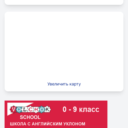
языков, наук и искусств» стала для нас: учителей,
учащихся, родителей - школой, которую мы любим,
которая обладает своей уникальной атмосферой
познания, новых открытий, творчества и добра.
«Петершуле» - это школа, которая видит миссию в
создании нового поколения высокообразованных,
компетентных, всесторонне развитых и
демократически мыслящих молодых людей,
будущих профессионалов в различных сферах
деятельности в новой России. Кредо исторической
«Петершуле» «Служи Отечеству» - остаётся для нас
как нельзя более актуальным, значимым и
современным.
Увеличить карту