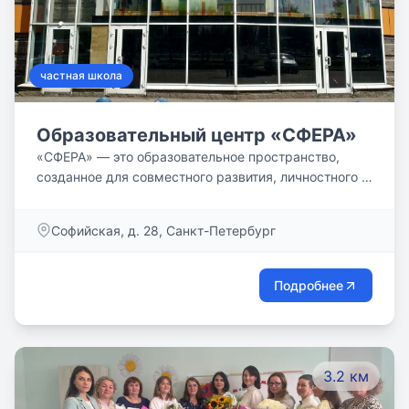
частная школа
Образовательный центр «СФЕРА»
«СФЕРА» — это образовательное пространство,
созданное для совместного развития, личностного и
профессионального роста, расширения сферы
знаний и успешности. «СФЕРА» объединяет
Софийская, д. 28, Санкт-Петербург
педагогов различных направлений и способствует
реализации творческих инициатив, авторских
программ, традиционных и альтернативных
Подробнее
методов в области образования. В «СФЕРЕ»
проводятся ежедневные занятия по основным
школьным дисциплинам с 1 по 11 классы.
3.2 км