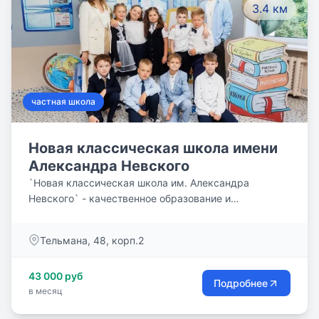
3.4 км
частная школа
Новая классическая школа имени
Александра Невского
`Новая классическая школа им. Александра
Невского` - качественное образование и
комфортное обучение. Наши преподаватели
применяют современные образовательные
Тельмана, 48, корп.2
методики, отвечающие актуальным интересам и
особенностям детского развития. Основы работы
43 000 руб
нашей команды- поддержка, взаимопонимание,
Подробнее
в месяц
воспитание, забота и индивидуальный подход к
детям.