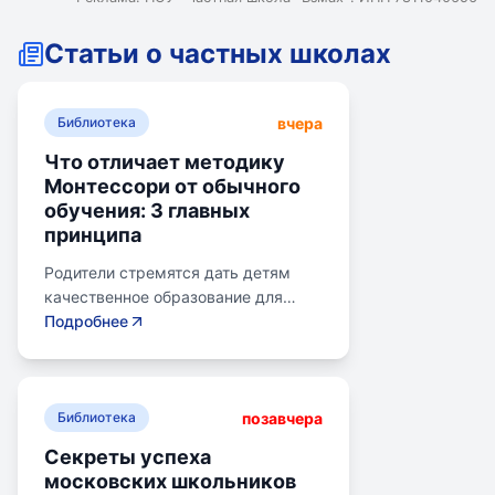
Статьи о частных школах
вчера
Библиотека
Что отличает методику
Монтессори от обычного
обучения: 3 главных
принципа
Родители стремятся дать детям
качественное образование для
лучшего будущего. Обучение по
Подробнее
системе Монтессори может помочь
избежать перегрузки и потери
интереса у детей. Монтессори-
позавчера
школа предлагает уроки на
Библиотека
природе, лабораторные
Секреты успеха
эксперименты и творческие
московских школьников
погружения для развития детей.