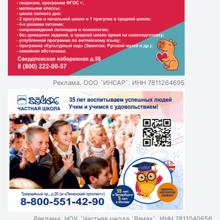
Реклама. ООО `ИНСАР`. ИНН 7811264695
Реклама. НОУ `Частная школа `Взмах`. ИНН 7811040656