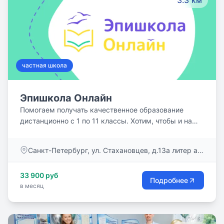
3.3 км
частная школа
Эпишкола Онлайн
Помогаем получать качественное образование
дистанционно с 1 по 11 классы. Хотим, чтобы и на
расстоянии была возможность учиться с
увлечением: заряжать друг друга интересом и
Санкт-Петербург, ул. Стахановцев, д.13а литер а,
энергией, вступать в диалоги с учителями и
помещение 6н
соучениками, обучать друг друга, порождать
33 900 руб
совместно идеи и проекты.
Подробнее
в месяц