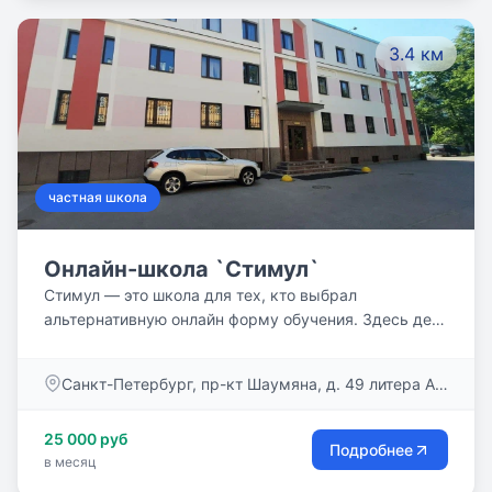
3.4 км
частная школа
Онлайн-школа `Стимул`
Стимул — это школа для тех, кто выбрал
альтернативную онлайн форму обучения. Здесь дети
получают школьные знания по индивидуальному
маршруту в комфортных домашних условиях,
Санкт-Петербург, пр-кт Шаумяна, д. 49 литера А,
принимают участие в различных внеучебных
офис 115
мероприятиях и познают мир вместе! Наши ученики
25 000 руб
развивают любовь к знаниям, достигают лучших
Подробнее
в месяц
результатов, поступают в частные школы мечты и
раскрывают свой потенциал в дружном коллективе