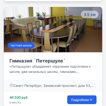
с поддержкой преподавателей.
3.5 км
частная школа
Гимназия `Петершуле`
«Петершуле» объединяет отделение подготовки к
школе, две начальных школы, гимназию,
исследовательский педагогический центр им. Я.А.
Коменского. «Петершуле» сегодня – это
Санкт-Петербург, Заневский проспект, дом 53,
неразрывная связь времён: богатый опыт прошлого
корпус 2, литер А
и лучшие достижения настоящего. Гимназия,
46 500 руб
возрожденная по инициативе немецкого общества
Подробнее
в месяц
Санкт-Петербурга в начале 90-х годов как «школа