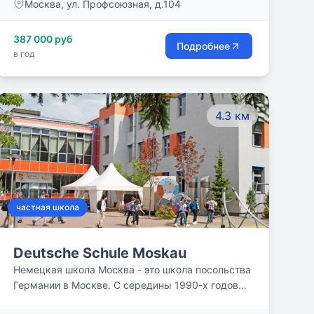
Москва, ул. Профсоюзная, д.104
школах часто считают второстепенными, в
вальдорфских школах являются основными:
искусство, музыка, иностранные языки
387 000 руб
Подробнее
(немецкий, английский с 1-ого класса) и т.д.
в год
4.3 км
частная школа
Deutsche Schule Moskau
Немецкая школа Москва - это школа посольства
Германии в Москве. С середины 1990-х годов
она носит имя российско-германского медика,