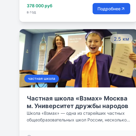
378 000 руб
Подробнее
в год
2.5 км
частная школа
Частная школа «Взмах» Москва
м. Университет дружбы народов
Школа «Взмах» — одна из старейших частных
общеобразовательных школ России, несколько
филиалов которой работают 36 лет в Санкт-
Петербурге и уже 6 лет в Москве! “Взмах” —