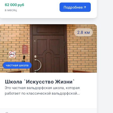
62 000 руб
Подробнее
в месяц
2.8 км
частная школа
Школа `Искусство Жизни`
Это частная вальдорфская школа, которая
работает по классической вальдорфской
системе. Первые восемь лет обучения, все
предметы одинаково важны для ребенка.
Определенные занятия, которые в обычных