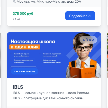
Москва, ул. Миклухо-Маклая, дом 20А
изучается концентрированно в виде
определенных циклов.
378 000 руб
Подробнее
в год
4.3 км
частная школа
IBLS
IBLS — самая крупная заочная школа России.
IBLS - платформа дистанционного онлайн-
обучения для детей от одной из старейших