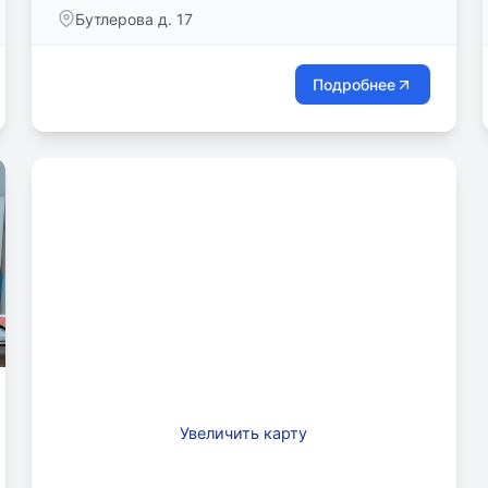
частных школ Москвы “Наши Пенаты”. На базе
Бутлерова д. 17
IBLS дети получат полноценное среднее
образование и аттестации с 1-ого по 11-ый класс
из любой точки мира.
Подробнее
Увеличить карту