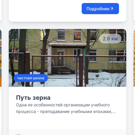
Подробнее
2.8 км
частная школа
Путь зерна
Одна из особенностей организации учебного
процесса - преподавание учебными эпохами,
продолжающимися от одной до четырех недель.
Ряд предметов: история, биология, география,
математика, русский язык и литература