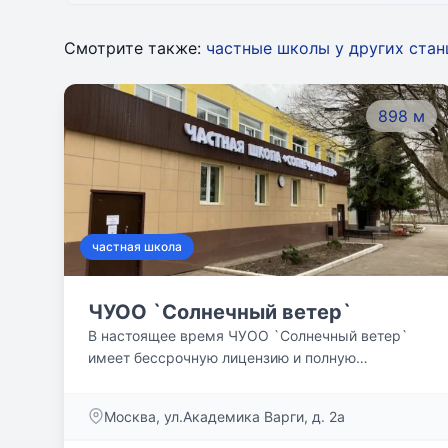
Смотрите также:
частные школы у других ста
898 м
частная школа
ЧУОО `Солнечный ветер`
В настоящее время ЧУОО `Солнечный ветер`
имеет бессрочную лицензию и полную
аккредитацию до 2025 года.
Москва, ул.Академика Варги, д. 2а