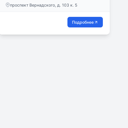
гуманиста и благотворителя Фридриха Йозефа
проспект Вернадского, д. 103 к. 5
Хаасса, „святого доктора Москвы“.
Подробнее