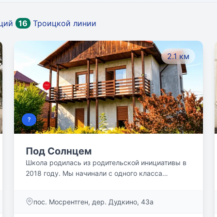
нций
16
Троицкой линии
2.1 км
?
Под Солнцем
Школа родилась из родительской инициативы в
2018 году. Мы начинали с одного класса
«Подсолнушки» в арендованном помещении,
пережили переезды, пандемию - и остались
пос. Мосрентген, дер. Дудкино, 43а
верны своему принципу: ребёнок не должен
терять радость детства в школьные годы.