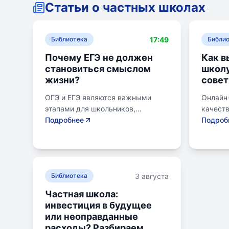
Статьи о частных школах
17:49
Библиотека
Библи
Почему ЕГЭ не должен
Как в
становиться смыслом
школу
жизни?
совет
ОГЭ и ЕГЭ являются важными
Онлайн
этапами для школьников,
качест
готовящихся к переходу на
Подробнее
образов
Подроб
следующий этап образования.
району.
Эпишкола предлагает подготовку
семьи, 
к экзаменам, учитывая задачи
его сам
старшего подросткового и
предпо
3 августа
юношеского возраста. Школа
Библиотека
провер
помогает детям развивать
получит
Частная школа:
личностные навыки, получать
поступл
инвестиция в будущее
опыт самоопределения и
коллед
или неоправданные
выбирать профессию. В
быть ра
расходы? Разбираем