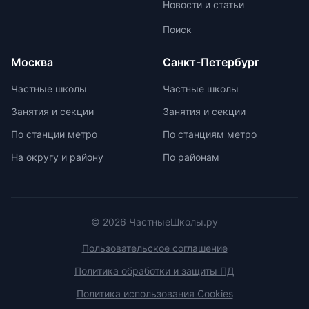
Новости и статьи
больше внимания каждому
ученику. Частные школы
Поиск
предлагают широкий спектр
внеурочных возможностей для
Москва
Санкт-Петербург
развития ребенка. При выборе
частной школы необходимо
Частные школы
Частные школы
учитывать ее преимущества и
Занятия и секции
Занятия и секции
недостатки, а также финансовые
возможности семьи. Важно
По станции метро
По станциям метро
проверить наличие
На округу и району
По районам
образовательной лицензии и
государственной аккредитации,
изучить репутацию школы и
условия договора об оказании
платных образовательных услуг.
© 2026 ЧастныеШколы.ру
Пользовательское соглашение
Политика обработки и защиты ПД
Политика использования Cookies