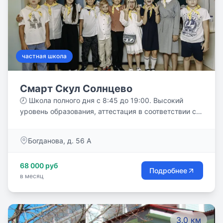
частная школа
Смарт Скул Солнцево
🕗 Школа полного дня с 8:45 до 19:00. Высокий
уровень образования, аттестация в соответствии с
ФГОС. 📈 Учебный план усилен часами по основным
предметам (математика, русский язык). Английский
Богданова, д. 56 А
язык от 4 часов в неделю. ⚡️ Дополнительные
предметы, направленные на развитие финансовой
68 000 руб
грамотности, творческих способностей и кругозора.
Подробнее
в месяц
🔥Все домашние задания выполняются в школе под
контролем учителя. 👩‍🏫 Нейропсихологическое
сопровождение учебного процесса ежедневно на
основных и дополнительных занятиях. 👩🏻 Мягкая
3.0 км
адаптация и психологическая поддержка детей и