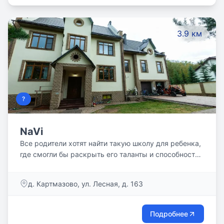
3.9 км
?
NaVi
Все родители хотят найти такую школу для ребенка,
где смогли бы раскрыть его таланты и способности,
научили самостоятельности и подготовили к
взрослой жизни. Частная школа Монтессори NaVi
д. Картмазово, ул. Лесная, д. 163
обеспечивает идеальные условия для того, чтобы
дети росли уверенными в себе, любознательными и
счастливыми.
Подробнее