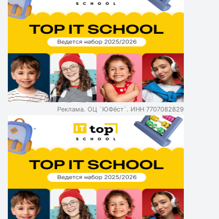
Реклама. ОЦ `ЮФёст`. ИНН 7707082829