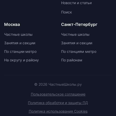
Новости и статьи
больше внимания каждому
ученику. Частные школы
Поиск
предлагают широкий спектр
внеурочных возможностей для
Москва
Санкт-Петербург
развития ребенка. При выборе
частной школы необходимо
Частные школы
Частные школы
учитывать ее преимущества и
Занятия и секции
Занятия и секции
недостатки, а также финансовые
возможности семьи. Важно
По станции метро
По станциям метро
проверить наличие
На округу и району
По районам
образовательной лицензии и
государственной аккредитации,
изучить репутацию школы и
условия договора об оказании
платных образовательных услуг.
© 2026 ЧастныеШколы.ру
Пользовательское соглашение
Политика обработки и защиты ПД
Политика использования Cookies