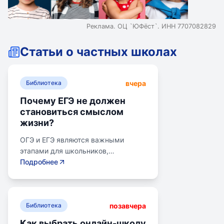
Реклама. ОЦ `ЮФёст`. ИНН 7707082829
Статьи о частных школах
вчера
Библиотека
Почему ЕГЭ не должен
становиться смыслом
жизни?
ОГЭ и ЕГЭ являются важными
этапами для школьников,
готовящихся к переходу на
Подробнее
следующий этап образования.
Эпишкола предлагает подготовку к
экзаменам, учитывая задачи
позавчера
старшего подросткового и
Библиотека
юношеского возраста. Школа
Как выбрать онлайн-школу