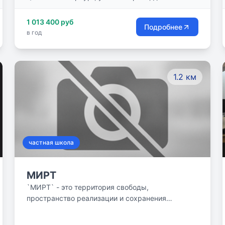
1 013 400 руб
Подробнее
в год
1.2 км
частная школа
МИРТ
`МИРТ` - это территория свободы,
пространство реализации и сохранения
человеческой индивидуальности, динамически
меняясь с миром, оставаясь на одной волне с