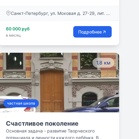
создавать.
Санкт-Петербург, ул. Моховая д. 27-29, лит. А,
пом. 42-Н, 43-Н, 44-Н, 45-Н
60 000 руб
Подробнее
в месяц
1.8 км
частная школа
Счастливое поколение
Основная задача - развитие Творческого
потенциала и личности каждого ребёнка. В