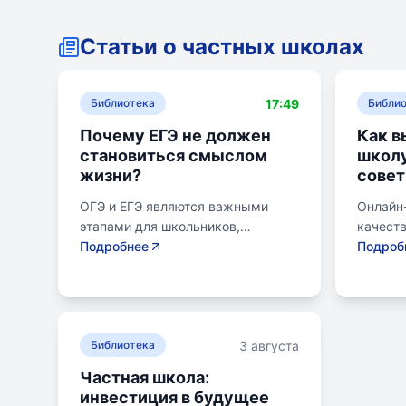
Статьи о частных школах
17:49
Библиотека
Библи
Почему ЕГЭ не должен
Как в
становиться смыслом
школу
жизни?
совет
ОГЭ и ЕГЭ являются важными
Онлайн
этапами для школьников,
качест
готовящихся к переходу на
Подробнее
образов
Подроб
следующий этап образования.
району.
Эпишкола предлагает подготовку
семьи, 
к экзаменам, учитывая задачи
его сам
старшего подросткового и
предпо
3 августа
юношеского возраста. Школа
Библиотека
провер
помогает детям развивать
получит
Частная школа:
личностные навыки, получать
поступл
инвестиция в будущее
опыт самоопределения и
коллед