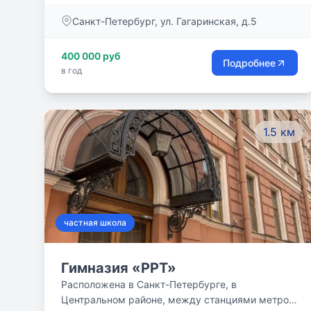
Вас тот образовательный маршрут, который вас
Санкт-Петербург, ул. Гагаринская, д.5
устроит
400 000 руб
Подробнее
в год
1.5 км
частная школа
Гимназия «РРТ»
Расположена в Санкт-Петербурге, в
Центральном районе, между станциями метро