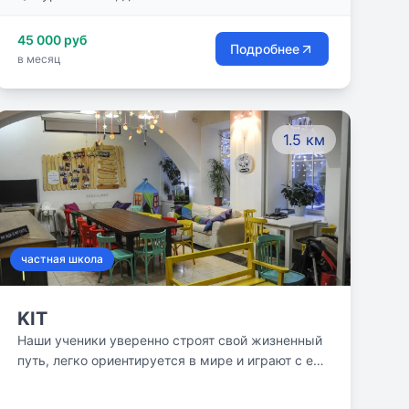
собственного творчества, свободно
представлять результат своего труда устно и
45 000 руб
Подробнее
правильно, грамотно оформлять его письменно.
в месяц
1.5 км
частная школа
KIT
Наши ученики уверенно строят свой жизненный
путь, легко ориентируется в мире и играют с его
вызовами. Создаем пространство, где найдется
уютное место каждому, наполняя его