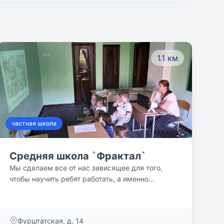
1.1 км
частная школа
Средняя школа `Фрактал`
Мы сделаем все от нас зависящее для того,
чтобы научить ребят работать, а именно
получать всестороннюю информацию, уметь ее
использовать, анализировать, критически
осмыслять, формировать собственное
Фурштатская, д. 14
свободное мнение, уметь создавать продукт