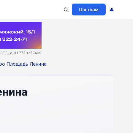
Школам
👤
ОП`. ИНН 7730257499
ро Площадь Ленина
енина