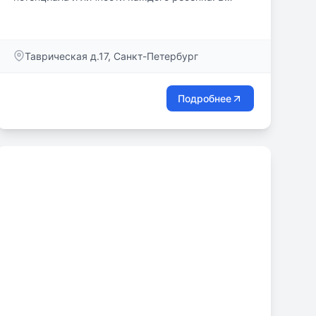
комфортно и здоровой психологической среде,
атмосфере, ребята с удовольствием учатся и
демонстрируют свои способности. В нашей
Таврическая д.17, Санкт-Петербург
школе учителя помогают раскрывать таланты и
применять их в обучении и в повседневной
жизни. Всестороннее образование - будущее,
Подробнее
которое мы строим для наших детей.