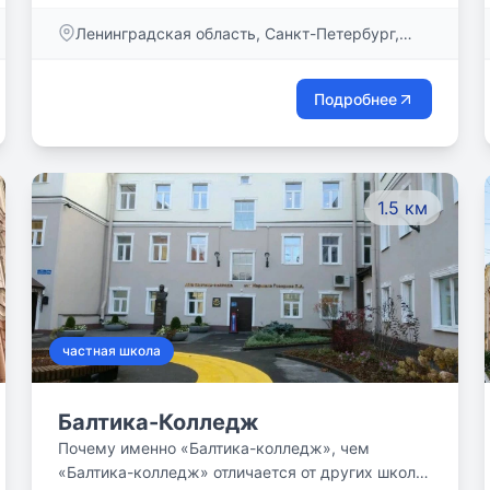
ребёнком. Наша миссия - помочь вырасти
Ленинградская область, Санкт-Петербург,
активным членам общества и ответственным
Литейный пр-кт, дом 11
гражданам мира. Мы предоставляем детям
исключительные возможности личного роста,
Подробнее
выходящие за рамки школьных занятий
учебников.
1.5 км
частная школа
Балтика-Колледж
Почему именно «Балтика-колледж», чем
«Балтика-колледж» отличается от других школ?