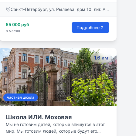
интересными, важными и полезными уроками,
Санкт-Петербург, ул. Рылеева, дом 10, лит. А,
занятиями, встречами, общением, играми и
пом. 7-Н
развитием!
55 000 руб
Подробнее
в месяц
1.6 км
частная школа
Школа ИЛИ. Моховая
Мы не готовим детей, которые впишутся в этот
мир. Мы готовим людей, которые будут его